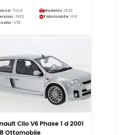
arca :
Ford
Modelos :
1932
ersion :
1932
Fabricante :
Ertl
scala :
1/18
nault Clio V6 Phase 1 d 2001
18 Ottomobile