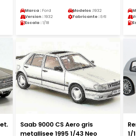
Marca :
Ford
Modelos :
1932
M
Version :
1932
Fabricante :
Ertl
V
Escala :
1/18
E
et.
Saab 9000 CS Aero gris
Re
metallisee 1995 1/43 Neo
1/