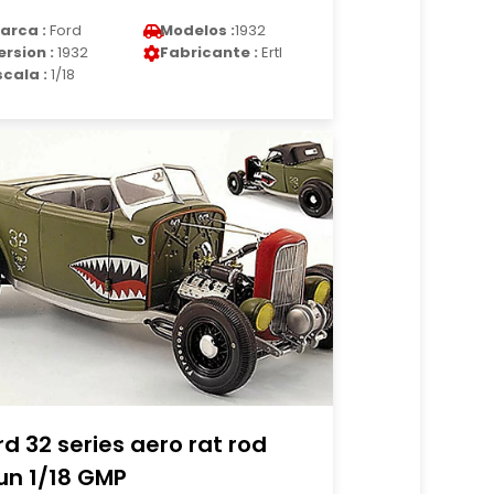
arca :
Ford
Modelos :
1932
ersion :
1932
Fabricante :
Ertl
scala :
1/18
rd 32 series aero rat rod
un 1/18 GMP