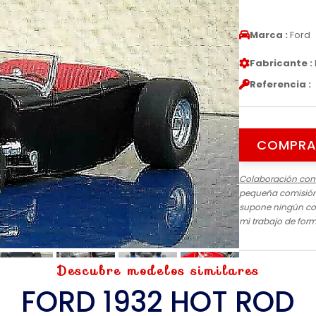
Marca :
Ford
Fabricante :
Referencia :
COMPRA
Colaboración com
pequeña comisión 
supone ningún cos
mi trabajo de for
Descubre modelos similares
FORD 1932 HOT ROD