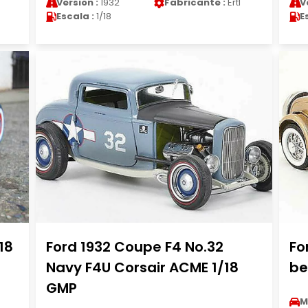
Version :
1932
Fabricante :
Ertl
V
Escala :
1/18
E
18
Ford 1932 Coupe F4 No.32
Fo
Navy F4U Corsair ACME 1/18
be
GMP
M