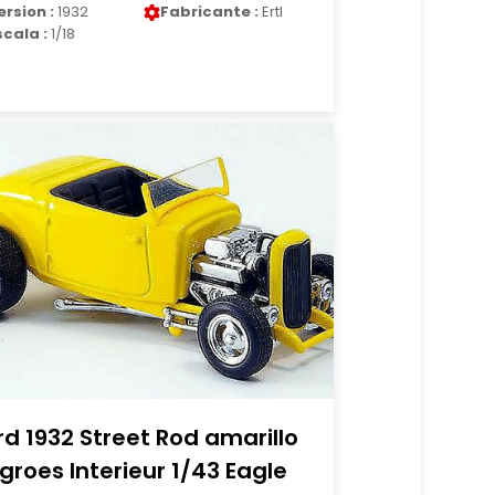
ersion :
1932
Fabricante :
Ertl
scala :
1/18
rd 1932 Street Rod amarillo
groes Interieur 1/43 Eagle