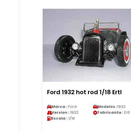
Ford 1932 hot rod 1/18 Ertl
Marca :
Ford
Modelos :
1932
Version :
1932
Fabricante :
Ertl
Escala :
1/18