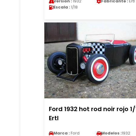
Version :
1932
Fabricante :
Ertl
Escala :
1/18
Ford 1932 hot rod noir rojo 1/
Ertl
Marca :
Ford
Modelos :
1932