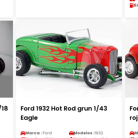
E
/18
Ford 1932 Hot Rod grun 1/43
Fo
Eagle
ro
Marca :
Ford
Modelos :
1932
M