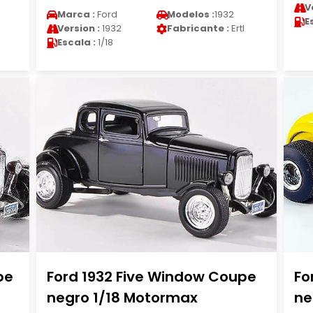
V
Marca :
Ford
Modelos :
1932
E
Version :
1932
Fabricante :
Ertl
Escala :
1/18
pe
Ford 1932 Five Window Coupe
Fo
negro 1/18 Motormax
ne