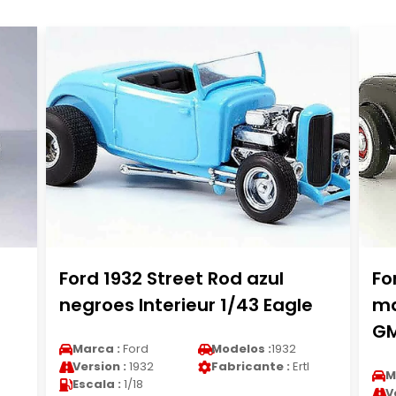
Ford 1932 Street Rod azul
Fo
negroes Interieur 1/43 Eagle
ma
G
Marca :
Ford
Modelos :
1932
Version :
1932
Fabricante :
Ertl
M
Escala :
1/18
V