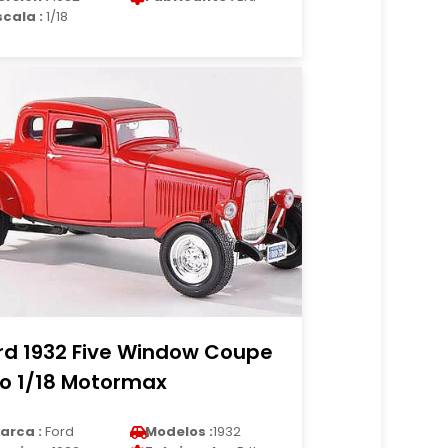
scala :
1/18
rd 1932 Five Window Coupe
jo 1/18 Motormax
arca :
Ford
Modelos :
1932