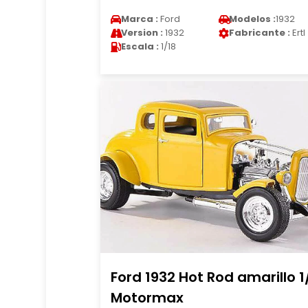
Marca :
Ford
Modelos :
1932
Version :
1932
Fabricante :
Ertl
Escala :
1/18
Ford 1932 Hot Rod amarillo 1
Motormax