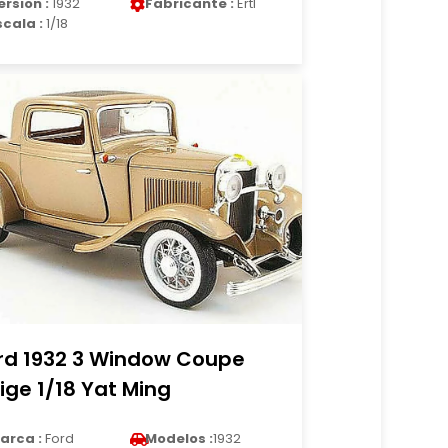
ersion :
1932
Fabricante :
Ertl
scala :
1/18
rd 1932 3 Window Coupe
ige 1/18 Yat Ming
arca :
Ford
Modelos :
1932