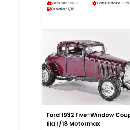
Version :
1932
Fabricante :
Ertl
Escala :
1/18
Ford 1932 Five-Window Cou
lila 1/18 Motormax