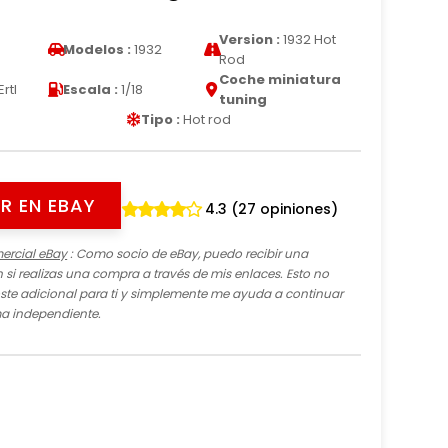
Version :
1932 Hot
Modelos :
1932
Rod
Coche miniatura
Ertl
Escala :
1/18
tuning
Tipo :
Hot rod
R EN EBAY
4.3 (27 opiniones)
ercial eBay
: Como socio de eBay, puedo recibir una
si realizas una compra a través de mis enlaces. Esto no
te adicional para ti y simplemente me ayuda a continuar
ma independiente.