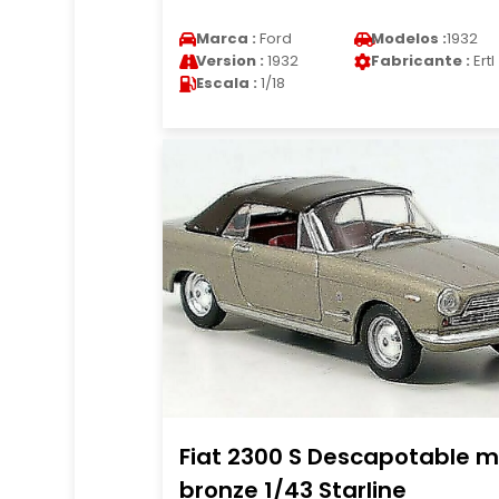
Marca :
Ford
Modelos :
1932
Version :
1932
Fabricante :
Ertl
Escala :
1/18
Fiat 2300 S Descapotable m
bronze 1/43 Starline