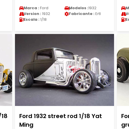
Marca :
Ford
Modelos :
1932
M
Version :
1932
Fabricante :
Ertl
V
Escala :
1/18
E
/18
Ford 1932 street rod 1/18 Yat
Fo
Ming
gr