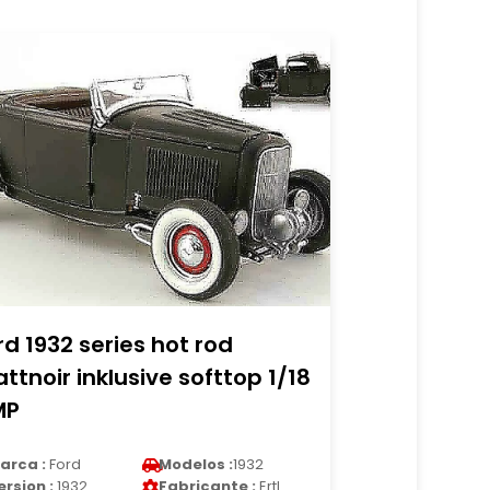
rd 1932 series hot rod
ttnoir inklusive softtop 1/18
MP
arca :
Ford
Modelos :
1932
ersion :
1932
Fabricante :
Ertl