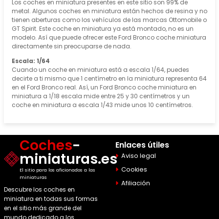
Los coches en miniatura presentes en este sitio son 99% de
metal. Algunos coches en miniatura están hechos de resina y no
tienen aberturas como los vehículos de las marcas Ottomobile o
GT Spirit. Este coche en miniatura ya está montado, no es un
modelo. Así que puede ofrecer este Ford Bronco coche miniatura
directamente sin preocuparse de nada.
Escala: 1/64
Cuando un coche en miniatura está a escala 1/64, puedes
decirte a ti mismo que 1 centímetro en la miniatura representa 64
en el Ford Bronco real. Así, un Ford Bronco coche miniatura en
miniatura a 1/18 escala mide entre 25 y 30 centímetros y un
coche en miniatura a escala 1/43 mide unos 10 centímetros.
Coches
-
Enlaces útiles
miniaturas.es
Aviso legal
Cookies
El sitio para los aficionados a las
miniaturas
Afiliación
Descubre los coches en
miniatura en todas sus formas
en el sitio más grande del
mundo dedicado a los