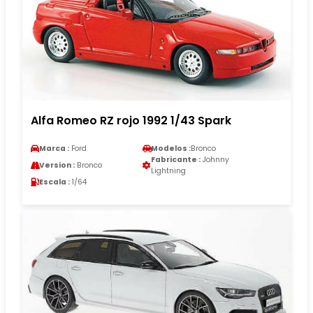
Alfa Romeo RZ rojo 1992 1/43 Spark
Marca :
Ford
Modelos :
Bronco
Fabricante :
Johnny
Version :
Bronco
Lightning
Escala :
1/64