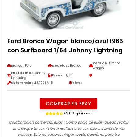
Ford Bronco Wagon blanco/azul 1966
con Surfboard 1/64 Johnny Lightning
Version :
Bronco
Marca :
Ford
Modelos :
Bronco
Wagon
Fabricante :
Johnny
Escala :
1/64
Lightning
Referencia :
JLSF008A-5
Tipo :
COMPRAR EN EBAY
4.5 (92 opiniones)
Colaboración comercial eBay
: Como socio de eBay, puedo recibir
una pequeña comisión si realizas una compra a través de mis
enlaces. Esto no supone ningún coste adicional para ti y