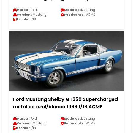
Marca :
Ford
Modelos :
Mustang
Version :
Mustang
Fabricante :
ACME
Escala :
1/18
Ford Mustang Shelby GT350 Supercharged
metalico azul/blanco 1966 1/18 ACME
Marca :
Ford
Modelos :
Mustang
Version :
Mustang
Fabricante :
ACME
Escala :
1/18