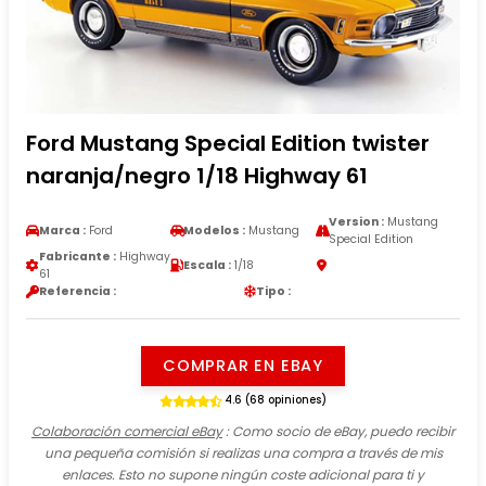
Ford Mustang Special Edition twister
naranja/negro 1/18 Highway 61
Version :
Mustang
Marca :
Ford
Modelos :
Mustang
Special Edition
Fabricante :
Highway
Escala :
1/18
61
Referencia :
Tipo :
COMPRAR EN EBAY
4.6 (68 opiniones)
Colaboración comercial eBay
: Como socio de eBay, puedo recibir
una pequeña comisión si realizas una compra a través de mis
enlaces. Esto no supone ningún coste adicional para ti y