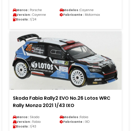
Marca :
Porsche
Modelos :
Cayenne
Version :
Cayenne
Fabricante :
Motormax
Escala :
1/24
Skoda Fabia Rally2 EVO No.26 Lotos WRC
Rally Monza 2021 1/43 IXO
Marca :
Skoda
Modelos :
Fabia
Version :
Fabia
Fabricante :
IXO
Escala :
1/43