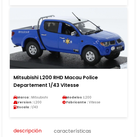
Mitsubishi L200 RHD Macau Police
Departement 1/43 Vitesse
Marca :
Mitsubishi
Modelos :
L200
Version :
L200
Fabricante :
Vitesse
Escala :
1/43
descripción
características