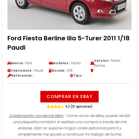
Ford Fiesta Berline lila 5-Turer 2011 1/18
Paudi
Version :
Fiesta
Marca :
Ford
Modelos :
Fiesta
Berline
Fabricante :
Paudi
Escala :
1/18
Referencia :
Tipo :
COMPRAR EN EBAY
4.2 (31 opiniones)
Colaboración comercial eBay
: Como socio de eBay, puedo recibir
una pequeña comisión si realizas una compra a través de mis
enlaces. Esto no supone ningún coste adicional para ti y
simplemente me ayuda a continuar mi trabajo de forma