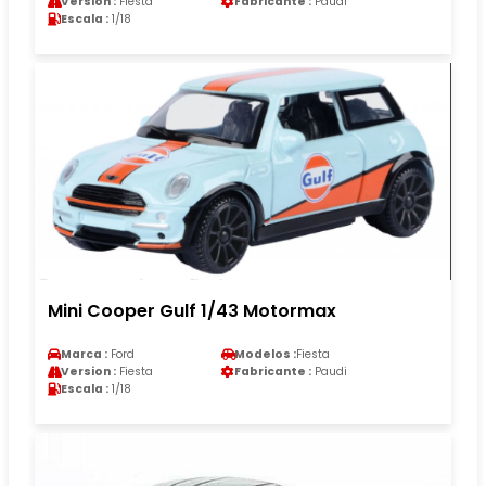
Version :
Fiesta
Fabricante :
Paudi
Escala :
1/18
Mini Cooper Gulf 1/43 Motormax
Marca :
Ford
Modelos :
Fiesta
Version :
Fiesta
Fabricante :
Paudi
Escala :
1/18