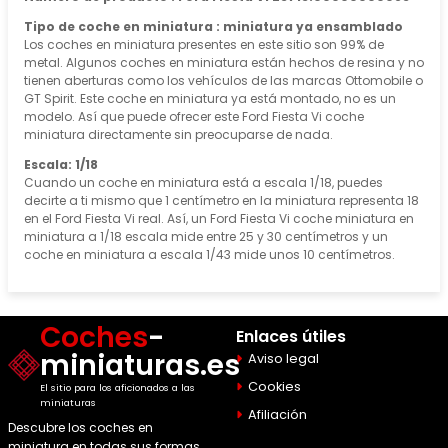
Tipo de coche en miniatura : miniatura ya ensamblado
Los coches en miniatura presentes en este sitio son 99% de
metal. Algunos coches en miniatura están hechos de resina y no
tienen aberturas como los vehículos de las marcas Ottomobile o
GT Spirit. Este coche en miniatura ya está montado, no es un
modelo. Así que puede ofrecer este Ford Fiesta Vi coche
miniatura directamente sin preocuparse de nada.
Escala: 1/18
Cuando un coche en miniatura está a escala 1/18, puedes
decirte a ti mismo que 1 centímetro en la miniatura representa 18
en el Ford Fiesta Vi real. Así, un Ford Fiesta Vi coche miniatura en
miniatura a 1/18 escala mide entre 25 y 30 centímetros y un
coche en miniatura a escala 1/43 mide unos 10 centímetros.
Coches
-
Enlaces útiles
miniaturas.es
Aviso legal
Cookies
El sitio para los aficionados a las
miniaturas
Afiliación
Descubre los coches en
miniatura en todas sus formas