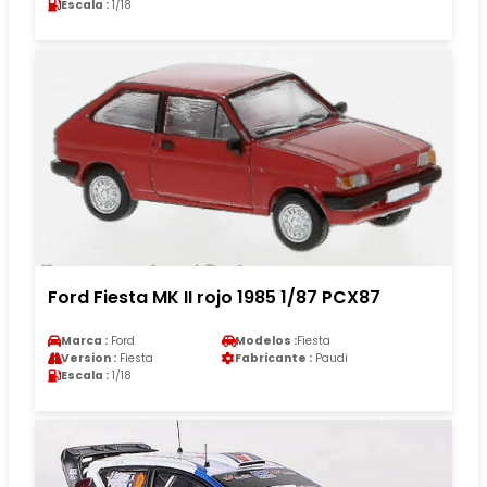
Escala :
1/18
Ford Fiesta MK II rojo 1985 1/87 PCX87
Marca :
Ford
Modelos :
Fiesta
Version :
Fiesta
Fabricante :
Paudi
Escala :
1/18