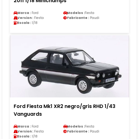
2011 1/18 Minichamps
Marca :
Ford
Modelos :
Fiesta
Version :
Fiesta
Fabricante :
Paudi
Escala :
1/18
Ford Fiesta Mk1 XR2 negro/gris RHD 1/43
Vanguards
Marca :
Ford
Modelos :
Fiesta
Version :
Fiesta
Fabricante :
Paudi
Escala :
1/18