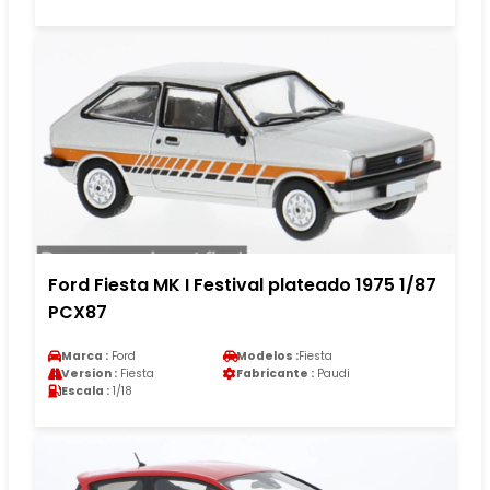
Ford Fiesta MK I Festival plateado 1975 1/87
PCX87
Marca :
Ford
Modelos :
Fiesta
Version :
Fiesta
Fabricante :
Paudi
Escala :
1/18