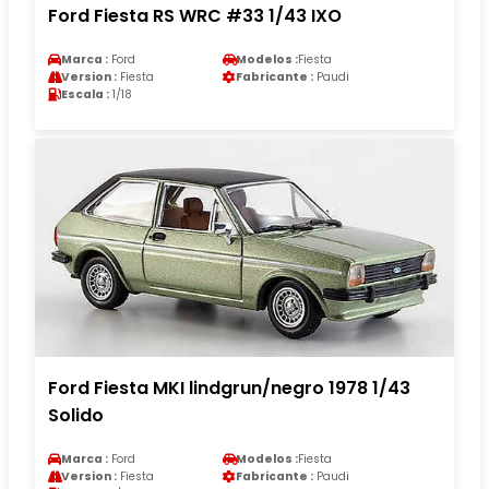
Ford Fiesta RS WRC #33 1/43 IXO
Marca :
Ford
Modelos :
Fiesta
Version :
Fiesta
Fabricante :
Paudi
Escala :
1/18
Ford Fiesta MKI lindgrun/negro 1978 1/43
Solido
Marca :
Ford
Modelos :
Fiesta
Version :
Fiesta
Fabricante :
Paudi