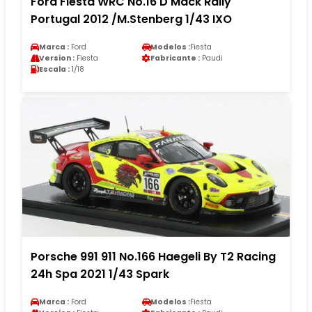
Ford Fiesta WRC No.16 D Mack Rally
Portugal 2012 /M.Stenberg 1/43 IXO
Marca :
Ford
Modelos :
Fiesta
Version :
Fiesta
Fabricante :
Paudi
Escala :
1/18
Porsche 991 911 No.166 Haegeli By T2 Racing
24h Spa 2021 1/43 Spark
Marca :
Ford
Modelos :
Fiesta