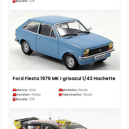
Escala :
1/18
Ford Fiesta 1976 MK I grisazul 1/43 Hachette
Marca :
Ford
Modelos :
Fiesta
Version :
Fiesta
Fabricante :
Paudi
Escala :
1/18