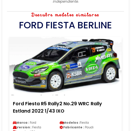
independiente.
Descubre modelos similares
FORD FIESTA BERLINE
Ford Fiesta R5 Rally2 No.29 WRC Rally
Estland 2022 1/43 IXO
Marca :
Ford
Modelos :
Fiesta
Version :
Fiesta
Fabricante :
Paudi