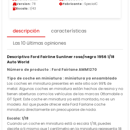
Version :
78
Fabricante :
SpecialC
Escala :
1/43
descripción
características
Las 10 últimas opiniones
Descriptivo Ford Fairline Sunliner rosa/negro 1956 1/18
Auto World
Número de producto : Ford Fairlane AMM1270
Tipo de coche en miniatura : miniatura ya ensamblado
Los coches en miniatura presentes en este sitio son 99% de
metal. Algunos coches en miniatura están hechos de resina y no
tienen aberturas como los vehículos de las marcas Ottomobile o
GT Spirit. Este coche en miniatura ya está montado, no es un
modelo. Así que puede ofrecer este Ford Fairlane coche
miniatura directamente sin preocuparse de nada.
Escala: 1/18
Cuando un coche en miniatura está a escala 1/18, puedes
decirte a ti mismo que 1 centímetro en la miniatura representa 18