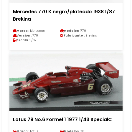
Mercedes 770 K negro/plateado 1938 1/87
Brekina
Marca :
Mercedes
Modelos :
770
Version :
770
Fabricante :
Brekina
Escala :
1/87
Lotus 78 No.6 Formel 1 1977 1/43 SpecialC
Marca :
Lotus
Modelos :
78