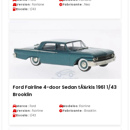
Version :
Fairlane
Fabricante :
Neo
Escala :
1/43
Ford Fairline 4-door Sedan tÃ¼rkis 1961 1/43
Brooklin
Marca :
Ford
Modelos :
Fairline
Version :
Fairline
Fabricante :
Brooklin
Escala :
1/43