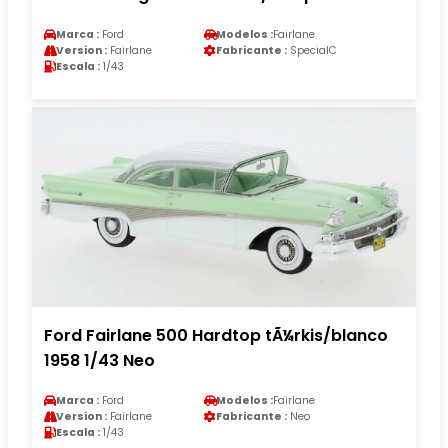
Marca :
Ford
Modelos :
Fairlane
Version :
Fairlane
Fabricante :
SpecialC
Escala :
1/43
Ford Fairlane 500 Hardtop tÃ¼rkis/blanco
1958 1/43 Neo
Marca :
Ford
Modelos :
Fairlane
Version :
Fairlane
Fabricante :
Neo
Escala :
1/43