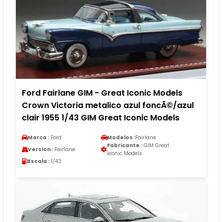
Ford Fairlane GIM - Great Iconic Models
Crown Victoria metalico azul foncÃ©/azul
clair 1955 1/43 GIM Great Iconic Models
Marca :
Ford
Modelos :
Fairlane
Fabricante :
GIM Great
Version :
Fairlane
Iconic Models
Escala :
1/43