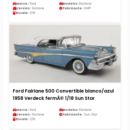
Marca :
Ford
Modelos :
Fairlane
Version :
Fairlane
Fabricante :
GMP
Escala :
1/18
Ford Fairlane 500 Convertible blanco/azul
1958 Verdeck fermÃ© 1/18 Sun Star
Marca :
Ford
Modelos :
Fairlane
Version :
Fairlane
Fabricante :
Sun Star
Escala :
1/18