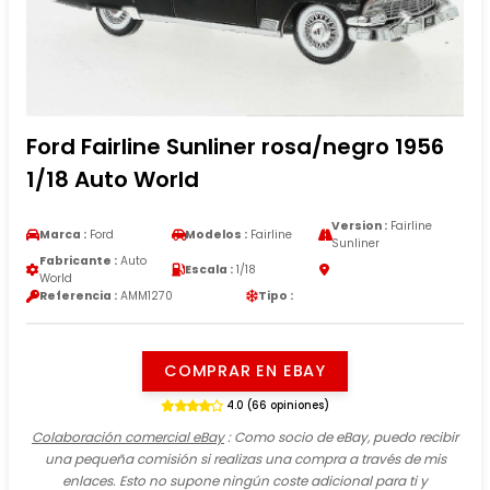
Ford Fairline Sunliner rosa/negro 1956
1/18 Auto World
Version :
Fairline
Marca :
Ford
Modelos :
Fairline
Sunliner
Fabricante :
Auto
Escala :
1/18
World
Referencia :
AMM1270
Tipo :
COMPRAR EN EBAY
4.0 (66 opiniones)
Colaboración comercial eBay
: Como socio de eBay, puedo recibir
una pequeña comisión si realizas una compra a través de mis
enlaces. Esto no supone ningún coste adicional para ti y