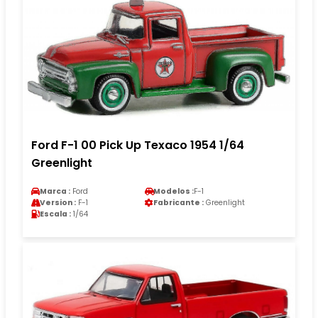
Ford F-1 00 Pick Up Texaco 1954 1/64
Greenlight
Marca :
Ford
Modelos :
F-1
Version :
F-1
Fabricante :
Greenlight
Escala :
1/64