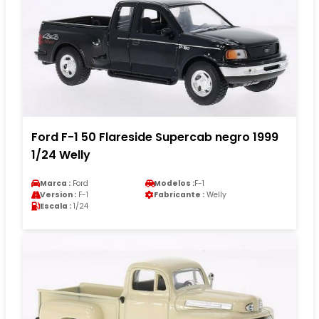
Ford F-1 50 Flareside Supercab negro 1999
1/24 Welly
Marca :
Ford
Modelos :
F-1
Version :
F-1
Fabricante :
Welly
Escala :
1/24