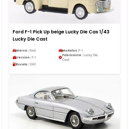
Ford F-1 Pick Up beige Lucky Die Cas 1/43
Lucky Die Cast
Marca :
Ford
Modelos :
F-1
Fabricante :
Lucky Die
Version :
F-1
Cast
Escala :
1/43