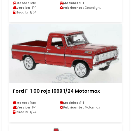
Marca :
Ford
Modelos :
F-1
Version :
F-1
Fabricante :
Greenlight
Escala :
1/64
Ford F-1 00 rojo 1969 1/24 Motormax
Marca :
Ford
Modelos :
F-1
Version :
F-1
Fabricante :
Motormax
Escala :
1/24