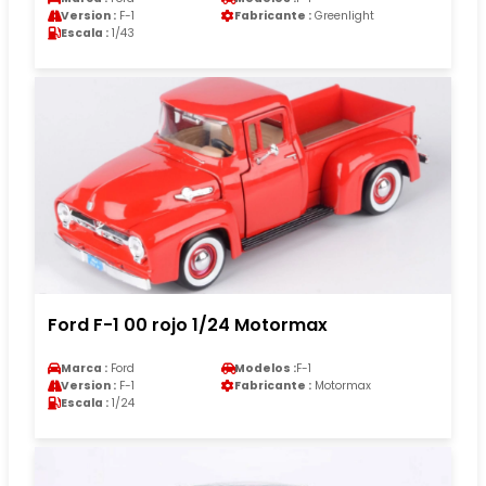
Version :
F-1
Fabricante :
Greenlight
Escala :
1/43
Ford F-1 00 rojo 1/24 Motormax
Marca :
Ford
Modelos :
F-1
Version :
F-1
Fabricante :
Motormax
Escala :
1/24