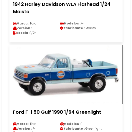
1942 Harley Davidson WLA Flathead 1/24
Maisto
Marca :
Ford
Modelos :
F-1
Version :
F-1
Fabricante :
Maisto
Escala :
1/24
Ford F-1 50 Gulf 1990 1/64 Greenlight
Marca :
Ford
Modelos :
F-1
Version :
F-1
Fabricante :
Greenlight