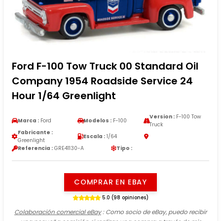
Ford F-100 Tow Truck 00 Standard Oil
Company 1954 Roadside Service 24
Hour 1/64 Greenlight
Version :
F-100 Tow
Marca :
Ford
Modelos :
F-100
Truck
Fabricante :
Escala :
1/64
Greenlight
Referencia :
GRE41130-A
Tipo :
COMPRAR EN EBAY
5.0 (98 opiniones)
Colaboración comercial eBay
: Como socio de eBay, puedo recibir