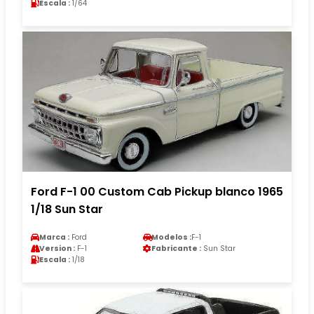
Escala :
1/64
Ford F-1 00 Custom Cab Pickup blanco 1965
1/18 Sun Star
Marca :
Ford
Modelos :
F-1
Version :
F-1
Fabricante :
Sun Star
Escala :
1/18