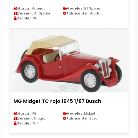
Marca :
Maserati
Modelos :
GT Spyder
Version :
GT Spyder
Fabricante :
Maisto
Escala :
1/18
MG Midget TC rojo 1945 1/87 Busch
Marca :
MG
Modelos :
Midget
Version :
Midget
Fabricante :
Busch
Escala :
1/87