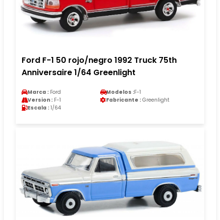
Ford F-1 50 rojo/negro 1992 Truck 75th
Anniversaire 1/64 Greenlight
Marca :
Ford
Modelos :
F-1
Version :
F-1
Fabricante :
Greenlight
Escala :
1/64