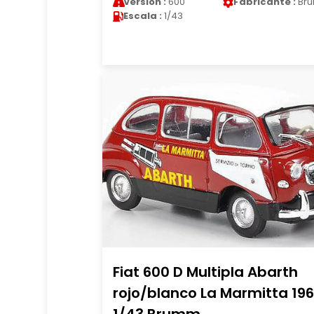
Version :
600
Fabricante :
Br
Escala :
1/43
Fiat 600 D Multipla Abarth
rojo/blanco La Marmitta 19