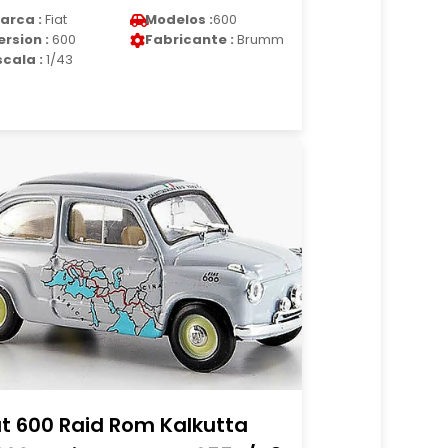
arca :
Fiat
Modelos :
600
ersion :
600
Fabricante :
Brumm
scala :
1/43
at 600 Raid Rom Kalkutta