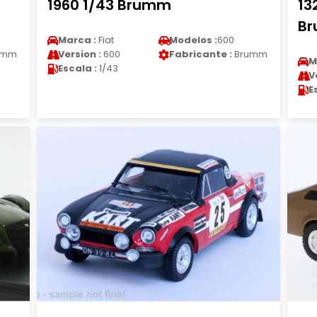
1960 1/43 Brumm
13
B
Marca :
Fiat
Modelos :
600
umm
Version :
600
Fabricante :
Brumm
M
Escala :
1/43
V
E