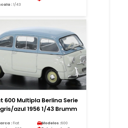
scala :
1/43
at 600 Multipla Berlina Serie
 gris/azul 1956 1/43 Brumm
arca :
Fiat
Modelos :
600