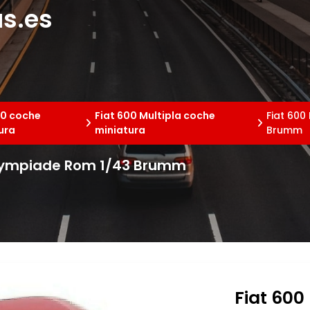
s.es
00 coche
Fiat 600 Multipla coche
Fiat 600
ura
miniatura
Brumm
 Olympiade Rom 1/43 Brumm
Fiat 600