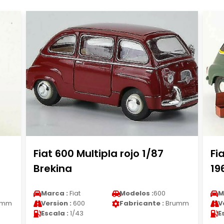
Fiat 600 Multipla rojo 1/87
Fi
Brekina
19
Marca :
Fiat
Modelos :
600
M
umm
Version :
600
Fabricante :
Brumm
V
Escala :
1/43
E