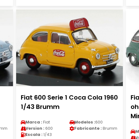
Fiat 600 Serie 1 Coca Cola 1960
Fi
1/43 Brumm
oh
Mi
Marca :
Fiat
Modelos :
600
umm
Version :
600
Fabricante :
Brumm
M
Escala :
1/43
V