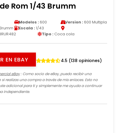
de Rom 1/43 Brumm
Modelos :
600
Version :
600 Multipla
Brumm
Escala :
1/43
BRUR482
Tipo :
Coca cola
R EN EBAY
4.5 (138 opiniones)
ercial eBay
: Como socio de eBay, puedo recibir una
si realizas una compra a través de mis enlaces. Esto no
te adicional para ti y simplemente me ayuda a continuar
ma independiente.