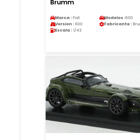
Brumm
Marca :
Fiat
Modelos :
600
Version :
600
Fabricante :
Br
Escala :
1/43