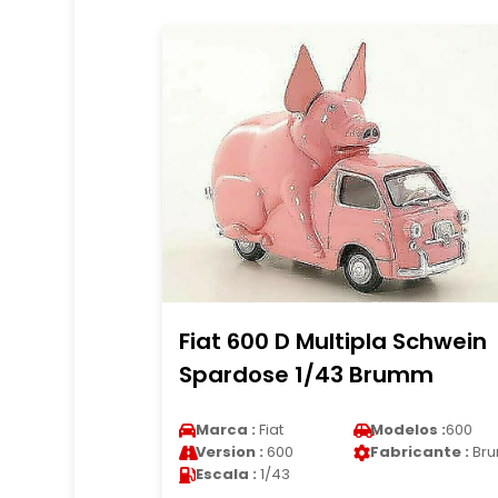
Fiat 600 D Multipla Schwein
Spardose 1/43 Brumm
Marca :
Fiat
Modelos :
600
Version :
600
Fabricante :
Br
Escala :
1/43