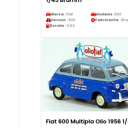
1/43 Brumm
Marca :
Fiat
Modelos :
600
Version :
600
Fabricante :
Br
Escala :
1/43
Fiat 600 Multipla Olio 1956 1