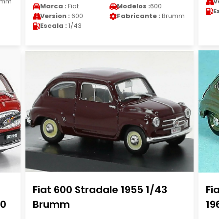
umm
V
Marca :
Fiat
Modelos :
600
E
Version :
600
Fabricante :
Brumm
Escala :
1/43
Fiat 600 Stradale 1955 1/43
Fi
60
Brumm
19