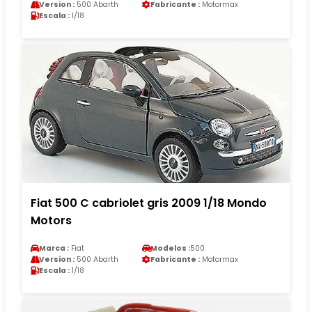
Version :
500 Abarth
Fabricante :
Motormax
Escala :
1/18
Fiat 500 C cabriolet gris 2009 1/18 Mondo
Motors
Marca :
Fiat
Modelos :
500
Version :
500 Abarth
Fabricante :
Motormax
Escala :
1/18