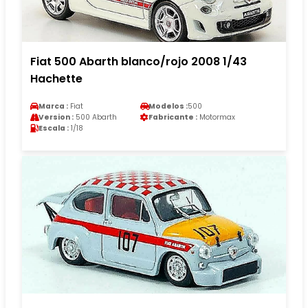
Fiat 500 Abarth blanco/rojo 2008 1/43
Hachette
Marca :
Fiat
Modelos :
500
Version :
500 Abarth
Fabricante :
Motormax
Escala :
1/18