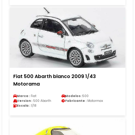
Fiat 500 Abarth blanco 2009 1/43
Motorama
Marca :
Fiat
Modelos :
500
Version :
500 Abarth
Fabricante :
Motormax
Escala :
1/18