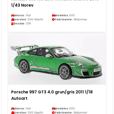
1/43 Norev
Marca :
Fiat
Modelos :
500
Version :
500 Abarth
Fabricante :
Motormax
Escala :
1/18
Porsche 997 GT3 4.0 grun/gris 2011 1/18
Autoart
Marca :
Fiat
Modelos :
500
Version :
500 Abarth
Fabricante :
Motormax