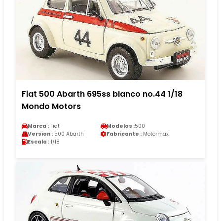
Fiat 500 Abarth 695ss blanco no.44 1/18
Mondo Motors
Marca :
Fiat
Modelos :
500
Version :
500 Abarth
Fabricante :
Motormax
Escala :
1/18