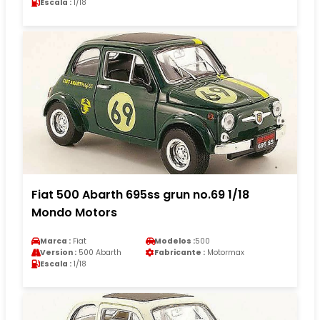
Escala :
1/18
Fiat 500 Abarth 695ss grun no.69 1/18
Mondo Motors
Marca :
Fiat
Modelos :
500
Version :
500 Abarth
Fabricante :
Motormax
Escala :
1/18