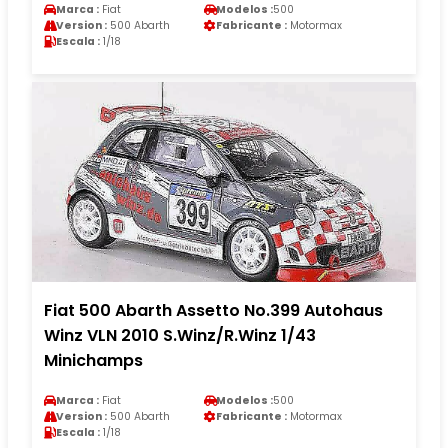
Marca :
Fiat
Modelos :
500
Version :
500 Abarth
Fabricante :
Motormax
Escala :
1/18
Fiat 500 Abarth Assetto No.399 Autohaus
Winz VLN 2010 S.Winz/R.Winz 1/43
Minichamps
Marca :
Fiat
Modelos :
500
Version :
500 Abarth
Fabricante :
Motormax
Escala :
1/18