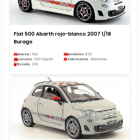
Fiat 500 Abarth rojo-blanco 2007 1/18
Burago
Marca :
Fiat
Modelos :
500
Version :
500 Abarth
Fabricante :
Motormax
Escala :
1/18