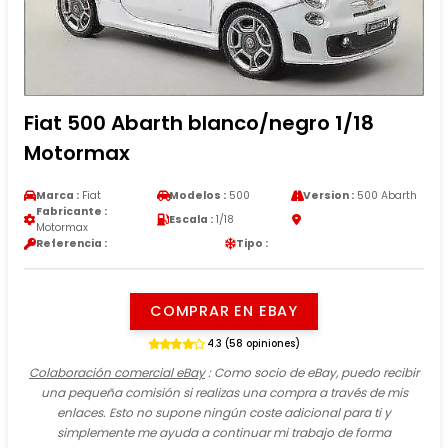
Fiat 500 Abarth blanco/negro 1/18
Motormax
Marca :
Fiat
Modelos :
500
Version :
500 Abarth
Fabricante :
Escala :
1/18
Motormax
Referencia :
Tipo :
COMPRAR EN EBAY
4.3 (58 opiniones)
Colaboración comercial eBay
: Como socio de eBay, puedo recibir
una pequeña comisión si realizas una compra a través de mis
enlaces. Esto no supone ningún coste adicional para ti y
simplemente me ayuda a continuar mi trabajo de forma