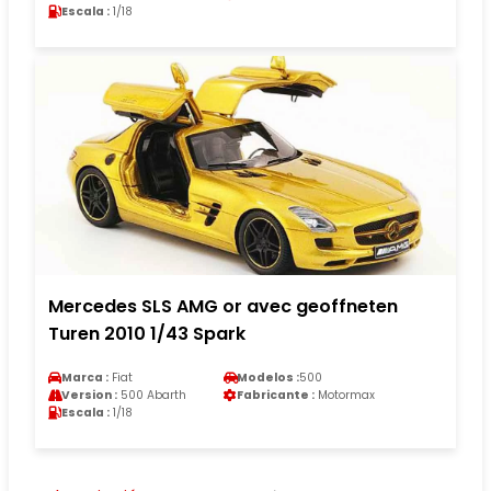
Escala :
1/18
Mercedes SLS AMG or avec geoffneten
Turen 2010 1/43 Spark
Marca :
Fiat
Modelos :
500
Version :
500 Abarth
Fabricante :
Motormax
Escala :
1/18