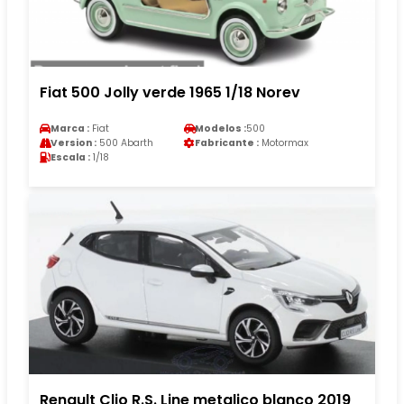
Fiat 500 Jolly verde 1965 1/18 Norev
Marca :
Fiat
Modelos :
500
Version :
500 Abarth
Fabricante :
Motormax
Escala :
1/18
Renault Clio R.S. Line metalico blanco 2019