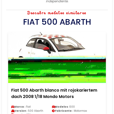
independiente.
Descubre modelos similares
FIAT 500 ABARTH
Fiat 500 Abarth blanco mit rojokariertem
dach 2008 1/18 Mondo Motors
Marca :
Fiat
Modelos :
500
Version :
500 Abarth
Fabricante :
Motormax