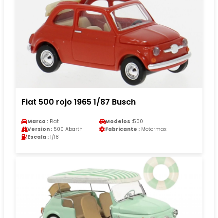
Fiat 500 rojo 1965 1/87 Busch
Marca :
Fiat
Modelos :
500
Version :
500 Abarth
Fabricante :
Motormax
Escala :
1/18