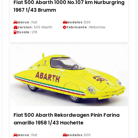
Fiat 500 Abarth 1000 No.107 km Nurburgring
1967 1/43 Brumm
Marca :
Fiat
Modelos :
500
Version :
500 Abarth
Fabricante :
Motormax
Escala :
1/18
Fiat 500 Abarth Rekordwagen Pinin Farina
amarillo 1958 1/43 Hachette
Marca :
Fiat
Modelos :
500