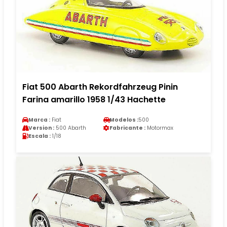
Fiat 500 Abarth Rekordfahrzeug Pinin
Farina amarillo 1958 1/43 Hachette
Marca :
Fiat
Modelos :
500
Version :
500 Abarth
Fabricante :
Motormax
Escala :
1/18