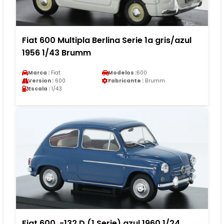
Fiat 600 Multipla Berlina Serie 1a gris/azul
1956 1/43 Brumm
Marca :
Fiat
Modelos :
600
Version :
600
Fabricante :
Brumm
Escala :
1/43
Fiat 600 .-132 D (1.Serie) azul 1960 1/24