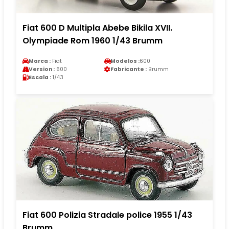
Fiat 600 D Multipla Abebe Bikila XVII.
Olympiade Rom 1960 1/43 Brumm
Marca :
Fiat
Modelos :
600
Version :
600
Fabricante :
Brumm
Escala :
1/43
Fiat 600 Polizia Stradale police 1955 1/43
Brumm