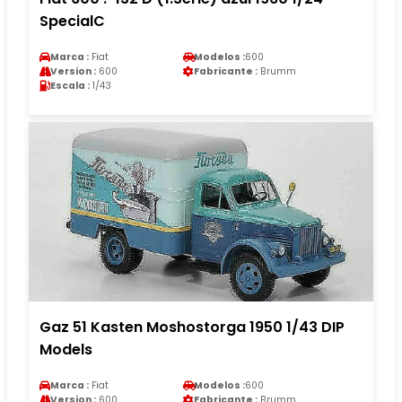
SpecialC
Marca :
Fiat
Modelos :
600
Version :
600
Fabricante :
Brumm
Escala :
1/43
Gaz 51 Kasten Moshostorga 1950 1/43 DIP
Models
Marca :
Fiat
Modelos :
600
Version :
600
Fabricante :
Brumm