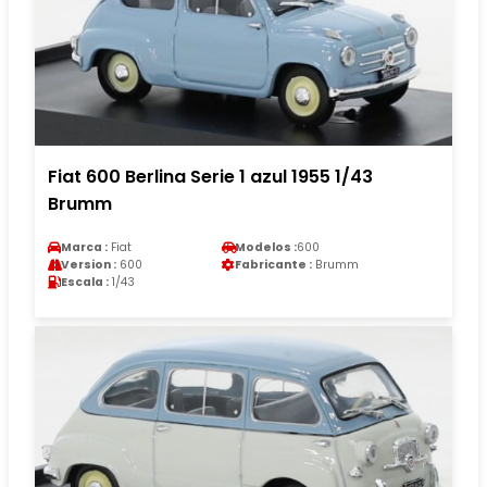
Fiat 600 Berlina Serie 1 azul 1955 1/43
Brumm
Marca :
Fiat
Modelos :
600
Version :
600
Fabricante :
Brumm
Escala :
1/43