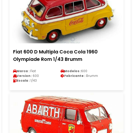
Fiat 600 D Multipla Coca Cola 1960
Olympiade Rom 1/43 Brumm
Marca :
Fiat
Modelos :
600
Version :
600
Fabricante :
Brumm
Escala :
1/43