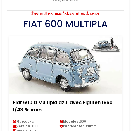
Descubre modelos similares
FIAT 600 MULTIPLA
Fiat 600 D Multipla azul avec Figuren 1960
1/43 Brumm
Marca :
Fiat
Modelos :
600
Version :
600
Fabricante :
Brumm
Escala :
1/43