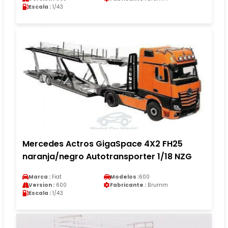
Escala :
1/43
Mercedes Actros GigaSpace 4X2 FH25
naranja/negro Autotransporter 1/18 NZG
Marca :
Fiat
Modelos :
600
Version :
600
Fabricante :
Brumm
Escala :
1/43