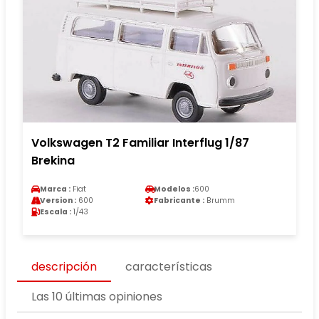
Volkswagen T2 Familiar Interflug 1/87
Brekina
Marca :
Fiat
Modelos :
600
Version :
600
Fabricante :
Brumm
Escala :
1/43
descripción
características
Las 10 últimas opiniones