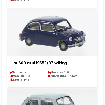
Fiat 600 azul 1955 1/87 Wiking
Marca :
Fiat
Modelos :
600
Version :
600
Fabricante :
Brumm
Escala :
1/43