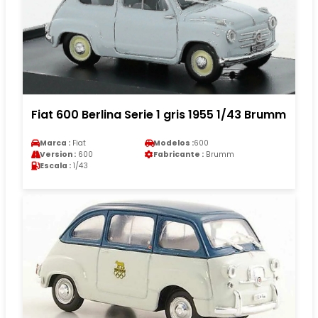
Fiat 600 Berlina Serie 1 gris 1955 1/43 Brumm
Marca :
Fiat
Modelos :
600
Version :
600
Fabricante :
Brumm
Escala :
1/43