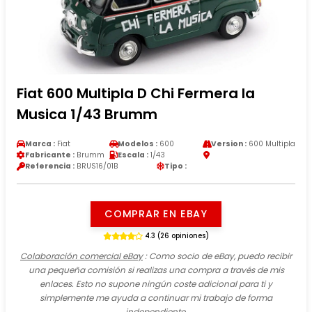
Fiat 600 Multipla D Chi Fermera la
Musica 1/43 Brumm
Marca :
Fiat
Modelos :
600
Version :
600 Multipla
Fabricante :
Brumm
Escala :
1/43
Referencia :
BRUS16/01B
Tipo :
COMPRAR EN EBAY
4.3 (26 opiniones)
Colaboración comercial eBay
: Como socio de eBay, puedo recibir
una pequeña comisión si realizas una compra a través de mis
enlaces. Esto no supone ningún coste adicional para ti y
simplemente me ayuda a continuar mi trabajo de forma
independiente.