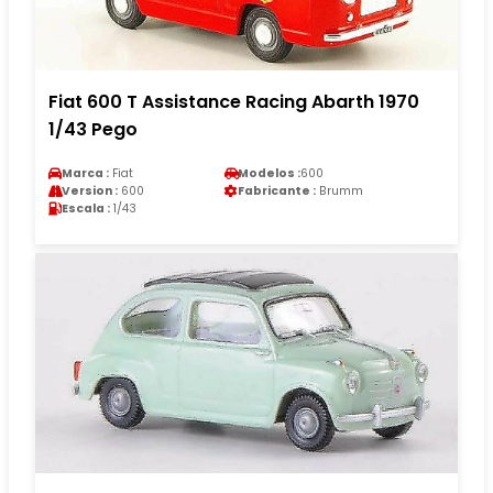
Fiat 600 T Assistance Racing Abarth 1970
1/43 Pego
Marca :
Fiat
Modelos :
600
Version :
600
Fabricante :
Brumm
Escala :
1/43