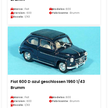
Marca :
Fiat
Modelos :
600
Version :
600
Fabricante :
Brumm
Escala :
1/43
Fiat 600 D azul geschlossen 1960 1/43
Brumm
Marca :
Fiat
Modelos :
600
Version :
600
Fabricante :
Brumm
Escala :
1/43