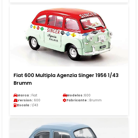
Fiat 600 Multipla Agenzia Singer 1956 1/43
Brumm
Marca :
Fiat
Modelos :
600
Version :
600
Fabricante :
Brumm
Escala :
1/43