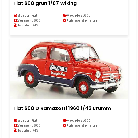
Fiat 600 grun 1/87 Wiking
Marca :
Fiat
Modelos :
600
Version :
600
Fabricante :
Brumm
Escala :
1/43
Fiat 600 D Ramazotti 1960 1/43 Brumm
Marca :
Fiat
Modelos :
600
Version :
600
Fabricante :
Brumm
Escala :
1/43