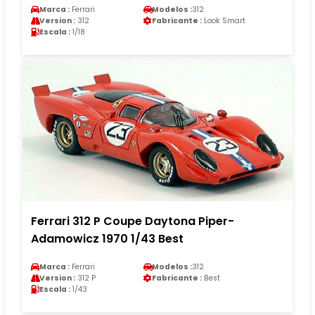
Marca :
Ferrari
Modelos :
312
Version :
312
Fabricante :
Look Smart
Escala :
1/18
Ferrari 312 P Coupe Daytona Piper-
Adamowicz 1970 1/43 Best
Marca :
Ferrari
Modelos :
312
Version :
312 P
Fabricante :
Best
Escala :
1/43