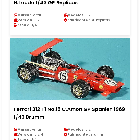
N.Lauda 1/43 GP Replicas
Marca :
Ferrari
Modelos :
312
Version :
312
Fabricante :
GP Replicas
Escala :
1/43
Ferrari 312 F1 No.15 C.Amon GP Spanien 1969
1/43 Brumm
Marca :
Ferrari
Modelos :
312
Version :
312 F1
Fabricante :
Brumm
Escala :
1/43