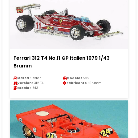
Ferrari 312 T4 No.11 GP Italien 1979 1/43
Brumm
Marca :
Ferrari
Modelos :
312
Version :
312 T4
Fabricante :
Brumm
Escala :
1/43