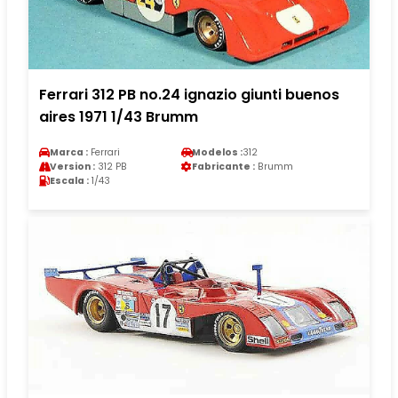
Ferrari 312 PB no.24 ignazio giunti buenos
aires 1971 1/43 Brumm
Marca :
Ferrari
Modelos :
312
Version :
312 PB
Fabricante :
Brumm
Escala :
1/43