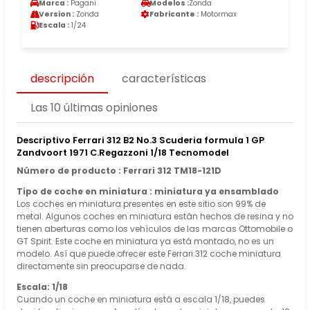
Marca :
Pagani
Modelos :
Zonda
Version :
Zonda
Fabricante :
Motormax
Escala :
1/24
descripción
características
Las 10 últimas opiniones
Descriptivo Ferrari 312 B2 No.3 Scuderia formula 1 GP
Zandvoort 1971 C.Regazzoni 1/18 Tecnomodel
Número de producto : Ferrari 312 TM18-121D
Tipo de coche en miniatura : miniatura ya ensamblado
Los coches en miniatura presentes en este sitio son 99% de
metal. Algunos coches en miniatura están hechos de resina y no
tienen aberturas como los vehículos de las marcas Ottomobile o
GT Spirit. Este coche en miniatura ya está montado, no es un
modelo. Así que puede ofrecer este Ferrari 312 coche miniatura
directamente sin preocuparse de nada.
Escala: 1/18
Cuando un coche en miniatura está a escala 1/18, puedes