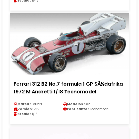
Escala :
1/43
Ferrari 312 B2 No.7 formula 1 GP SÃ¼dafrika
1972 M.Andretti 1/18 Tecnomodel
Marca :
Ferrari
Modelos :
312
Version :
312
Fabricante :
Tecnomodel
Escala :
1/18