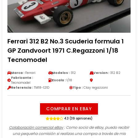
Ferrari 312 B2 No.3 Scuderia formula 1
GP Zandvoort 1971 C.Regazzoni 1/18
Tecnomodel
Marca :
Ferrari
Modelos :
312
Version :
312 B2
Fabricante :
Escala :
1/18
Tecnomodel
Referencia :
TM18-121D
Tipo :
Clay regazzoni
COMPRAR EN EBAY
4.3 (39 opiniones)
Colaboración comercial eBay
: Como socio de eBay, puedo recibir
una pequeña comisión si realizas una compra a través de mis