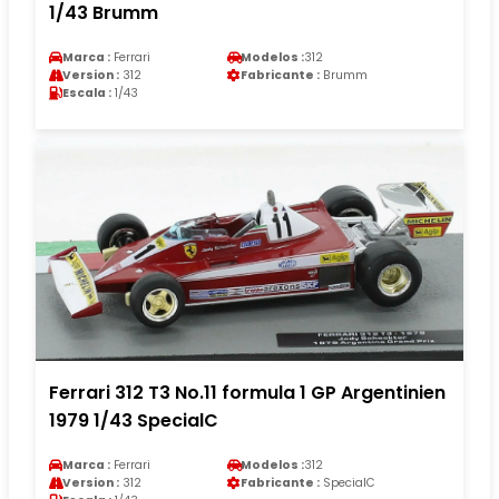
1/43 Brumm
Marca :
Ferrari
Modelos :
312
Version :
312
Fabricante :
Brumm
Escala :
1/43
Ferrari 312 T3 No.11 formula 1 GP Argentinien
1979 1/43 SpecialC
Marca :
Ferrari
Modelos :
312
Version :
312
Fabricante :
SpecialC