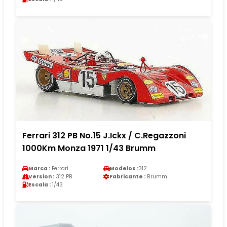
Ferrari 312 PB No.15 J.Ickx / C.Regazzoni
1000Km Monza 1971 1/43 Brumm
Marca :
Ferrari
Modelos :
312
Version :
312 PB
Fabricante :
Brumm
Escala :
1/43