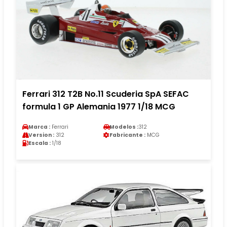
Ferrari 312 T2B No.11 Scuderia SpA SEFAC
formula 1 GP Alemania 1977 1/18 MCG
Marca :
Ferrari
Modelos :
312
Version :
312
Fabricante :
MCG
Escala :
1/18