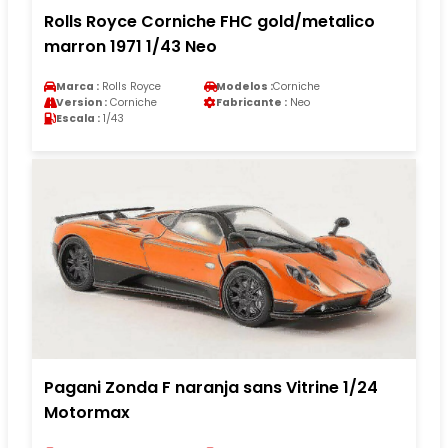
Rolls Royce Corniche FHC gold/metalico
marron 1971 1/43 Neo
Marca :
Rolls Royce
Modelos :
Corniche
Version :
Corniche
Fabricante :
Neo
Escala :
1/43
Pagani Zonda F naranja sans Vitrine 1/24
Motormax