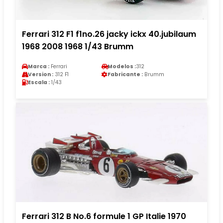
Ferrari 312 F1 f1no.26 jacky ickx 40.jubilaum
1968 2008 1968 1/43 Brumm
Marca :
Ferrari
Modelos :
312
Version :
312 F1
Fabricante :
Brumm
Escala :
1/43
Ferrari 312 B No.6 formule 1 GP Italie 1970