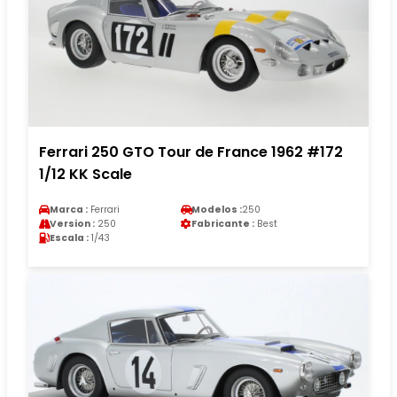
Ferrari 250 GTO Tour de France 1962 #172
1/12 KK Scale
Marca :
Ferrari
Modelos :
250
Version :
250
Fabricante :
Best
Escala :
1/43