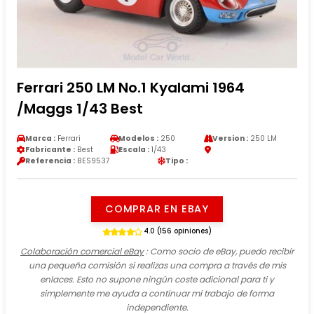
Ferrari 250 LM No.1 Kyalami 1964
/Maggs 1/43 Best
Marca :
Ferrari
Modelos :
250
Version :
250 LM
Fabricante :
Best
Escala :
1/43
Referencia :
BES9537
Tipo :
COMPRAR EN EBAY
4.0 (156 opiniones)
Colaboración comercial eBay
: Como socio de eBay, puedo recibir
una pequeña comisión si realizas una compra a través de mis
enlaces. Esto no supone ningún coste adicional para ti y
simplemente me ayuda a continuar mi trabajo de forma
independiente.