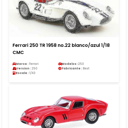
Ferrari 250 TR 1958 no.22 blanco/azul 1/18
CMC
Marca :
Ferrari
Modelos :
250
Version :
250
Fabricante :
Best
Escala :
1/43