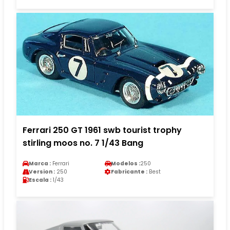
Ferrari 250 GT 1961 swb tourist trophy
stirling moos no. 7 1/43 Bang
Marca :
Ferrari
Modelos :
250
Version :
250
Fabricante :
Best
Escala :
1/43