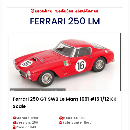
Descubre modelos similares
FERRARI 250 LM
Ferrari 250 GT SWB Le Mans 1961 #16 1/12 KK
Scale
Marca :
Ferrari
Modelos :
250
Version :
250
Fabricante :
Best
Escala :
1/43