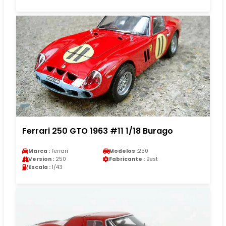
Ferrari 250 GTO 1963 #11 1/18 Burago
Marca :
Ferrari
Modelos :
250
Version :
250
Fabricante :
Best
Escala :
1/43