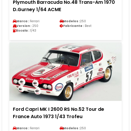
Plymouth Barracuda No.48 Trans-Am 1970
D.Gurney 1/64 ACME
Marca :
Ferrari
Modelos :
250
Version :
250
Fabricante :
Best
Escala :
1/43
Ford Capri MK I 2600 RS No.52 Tour de
France Auto 1973 1/43 Trofeu
Marca :
Ferrari
Modelos :
250