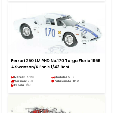
Ferrari 250 LM RHD No.170 Targa Florio 1966
A.Swanson/R.Ennis 1/43 Best
Marca :
Ferrari
Modelos :
250
Version :
250
Fabricante :
Best
Escala :
1/43