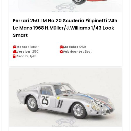
Ferrari 250 LM No.20 Scuderia Filipinetti 24h
Le Mans 1968 H.Müller/J.Williams 1/43 Look
Smart
Marca :
Ferrari
Modelos :
250
Version :
250
Fabricante :
Best
Escala :
1/43