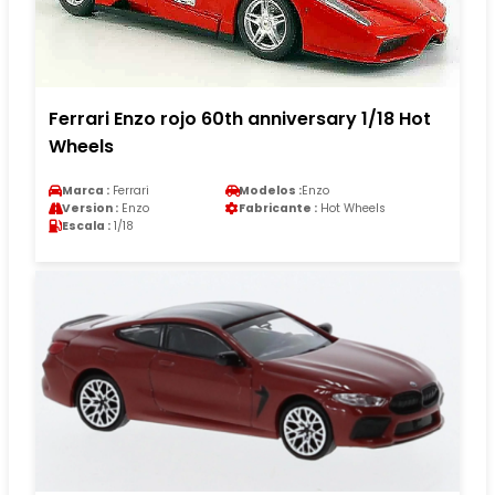
Ferrari Enzo rojo 60th anniversary 1/18 Hot
Wheels
Marca :
Ferrari
Modelos :
Enzo
Version :
Enzo
Fabricante :
Hot Wheels
Escala :
1/18