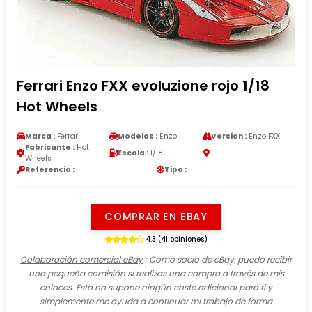
Ferrari Enzo FXX evoluzione rojo 1/18
Hot Wheels
Marca :
Ferrari
Modelos :
Enzo
Version :
Enzo FXX
Fabricante :
Hot
Escala :
1/18
Wheels
Referencia :
Tipo :
COMPRAR EN EBAY
4.3 (41 opiniones)
Colaboración comercial eBay
: Como socio de eBay, puedo recibir
una pequeña comisión si realizas una compra a través de mis
enlaces. Esto no supone ningún coste adicional para ti y
simplemente me ayuda a continuar mi trabajo de forma