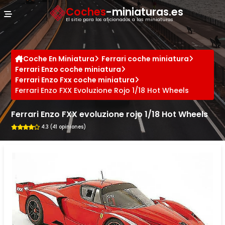
Panel de gestión de cookies
Coches
-miniaturas.es
El sitio para los aficionados a las miniaturas
Coche En Miniatura
Ferrari coche miniatura
Ferrari Enzo coche miniatura
Ferrari Enzo Fxx coche miniatura
Ferrari Enzo FXX Evoluzione Rojo 1/18 Hot Wheels
Ferrari Enzo FXX evoluzione rojo 1/18 Hot Wheels
4.3 (41 opiniones)