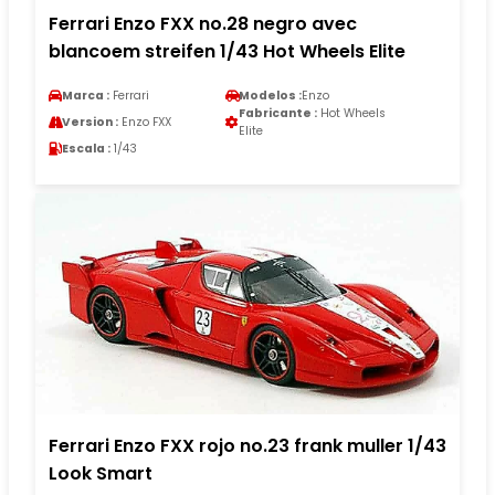
Ferrari Enzo FXX no.28 negro avec
blancoem streifen 1/43 Hot Wheels Elite
Marca :
Ferrari
Modelos :
Enzo
Fabricante :
Hot Wheels
Version :
Enzo FXX
Elite
Escala :
1/43
Ferrari Enzo FXX rojo no.23 frank muller 1/43
Look Smart