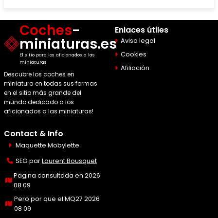
Coches
-
Enlaces útiles
miniaturas.es
Aviso legal
Cookies
El sitio para los aficionados a las
miniaturas
Afiliación
Descubre los coches en
miniatura en todas sus formas
en el sitio más grande del
mundo dedicado a los
aficionados a las miniaturas!
Contact & Info
Maquette Mobylette
SEO par
Laurent Bousquet
Pagina consultada en 2026
08 09
Pero por que el MQ27 2026
08 09