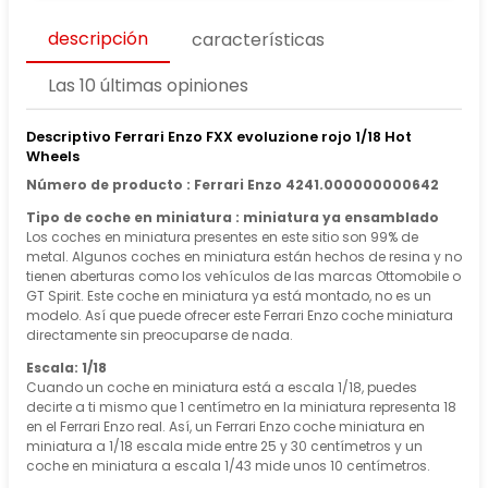
descripción
características
Las 10 últimas opiniones
Descriptivo Ferrari Enzo FXX evoluzione rojo 1/18 Hot
Wheels
Número de producto : Ferrari Enzo 4241.000000000642
Tipo de coche en miniatura : miniatura ya ensamblado
Los coches en miniatura presentes en este sitio son 99% de
metal. Algunos coches en miniatura están hechos de resina y no
tienen aberturas como los vehículos de las marcas Ottomobile o
GT Spirit. Este coche en miniatura ya está montado, no es un
modelo. Así que puede ofrecer este Ferrari Enzo coche miniatura
directamente sin preocuparse de nada.
Escala: 1/18
Cuando un coche en miniatura está a escala 1/18, puedes
decirte a ti mismo que 1 centímetro en la miniatura representa 18
en el Ferrari Enzo real. Así, un Ferrari Enzo coche miniatura en
miniatura a 1/18 escala mide entre 25 y 30 centímetros y un
coche en miniatura a escala 1/43 mide unos 10 centímetros.