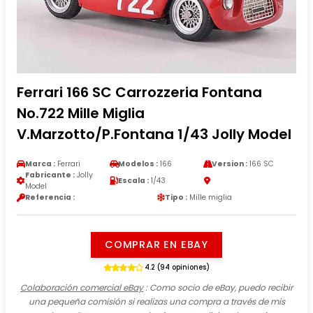
Ferrari 166 SC Carrozzeria Fontana
No.722 Mille Miglia
V.Marzotto/P.Fontana 1/43 Jolly Model
Marca :
Ferrari
Modelos :
166
Version :
166 SC
Fabricante :
Jolly
Escala :
1/43
Model
Referencia :
Tipo :
Mille miglia
COMPRAR EN EBAY
4.2 (94 opiniones)
Colaboración comercial eBay
: Como socio de eBay, puedo recibir
una pequeña comisión si realizas una compra a través de mis