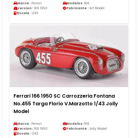
Marca :
Ferrari
Modelos :
166
Version :
166 1950
Fabricante :
Art Model
Escala :
1/43
Ferrari 166 1950 SC Carrozzeria Fontana
No.455 Targa Florio V.Marzotto 1/43 Jolly
Model
Marca :
Ferrari
Modelos :
166
Version :
166 1950
Fabricante :
Jolly Model
Escala :
1/43