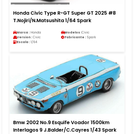
Honda Civic Type R-GT Super GT 2025 #8
T.Nojiri/N.Matsushita 1/64 Spark
Marca :
Honda
Modelos :
Civic
Version :
Civic
Fabricante :
Spark
Escala :
1/64
Bmw 2002 No.9 Esquife Voador 1500km
Interlagos 9 J.Balder/C.Cayres 1/43 Spark