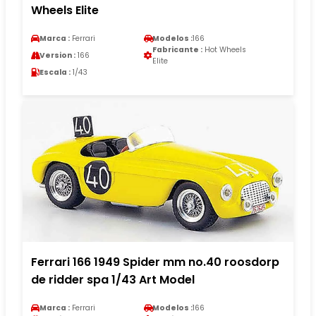
Wheels Elite
Marca :
Ferrari
Modelos :
166
Fabricante :
Hot Wheels
Version :
166
Elite
Escala :
1/43
Ferrari 166 1949 Spider mm no.40 roosdorp
de ridder spa 1/43 Art Model
Marca :
Ferrari
Modelos :
166