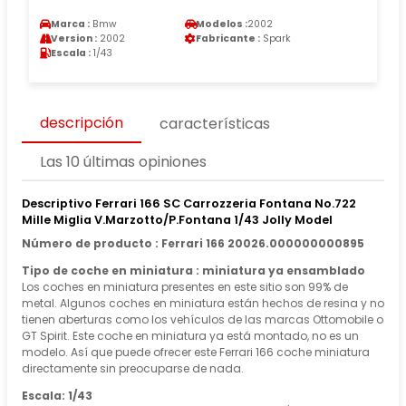
Marca :
Bmw
Modelos :
2002
Version :
2002
Fabricante :
Spark
Escala :
1/43
descripción
características
Las 10 últimas opiniones
Descriptivo Ferrari 166 SC Carrozzeria Fontana No.722
Mille Miglia V.Marzotto/P.Fontana 1/43 Jolly Model
Número de producto : Ferrari 166 20026.000000000895
Tipo de coche en miniatura : miniatura ya ensamblado
Los coches en miniatura presentes en este sitio son 99% de
metal. Algunos coches en miniatura están hechos de resina y no
tienen aberturas como los vehículos de las marcas Ottomobile o
GT Spirit. Este coche en miniatura ya está montado, no es un
modelo. Así que puede ofrecer este Ferrari 166 coche miniatura
directamente sin preocuparse de nada.
Escala: 1/43