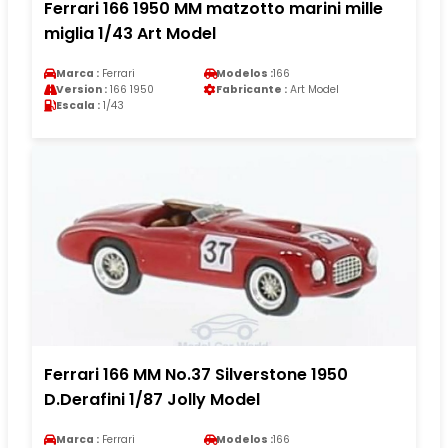
Ferrari 166 1950 MM matzotto marini mille
miglia 1/43 Art Model
Marca :
Ferrari
Modelos :
166
Version :
166 1950
Fabricante :
Art Model
Escala :
1/43
Ferrari 166 MM No.37 Silverstone 1950
D.Derafini 1/87 Jolly Model
Marca :
Ferrari
Modelos :
166