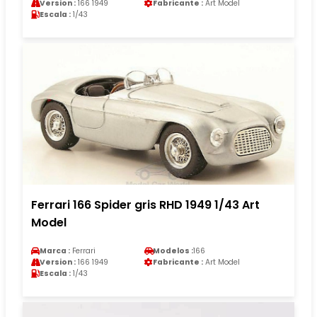
Version :
166 1949
Fabricante :
Art Model
Escala :
1/43
Ferrari 166 Spider gris RHD 1949 1/43 Art
Model
Marca :
Ferrari
Modelos :
166
Version :
166 1949
Fabricante :
Art Model
Escala :
1/43