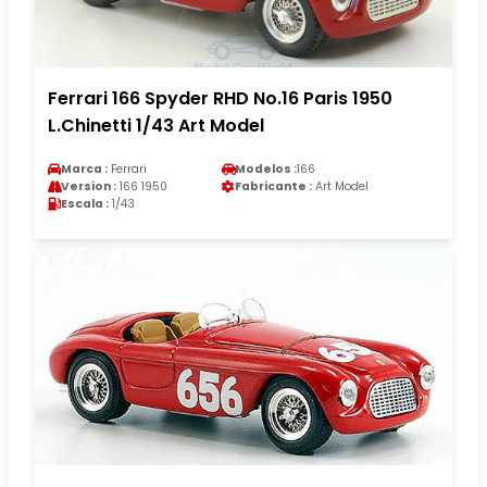
Ferrari 166 Spyder RHD No.16 Paris 1950
L.Chinetti 1/43 Art Model
Marca :
Ferrari
Modelos :
166
Version :
166 1950
Fabricante :
Art Model
Escala :
1/43