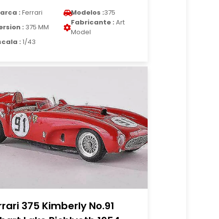
arca :
Ferrari
Modelos :
375
Fabricante :
Art
ersion :
375 MM
Model
scala :
1/43
rrari 375 Kimberly No.91