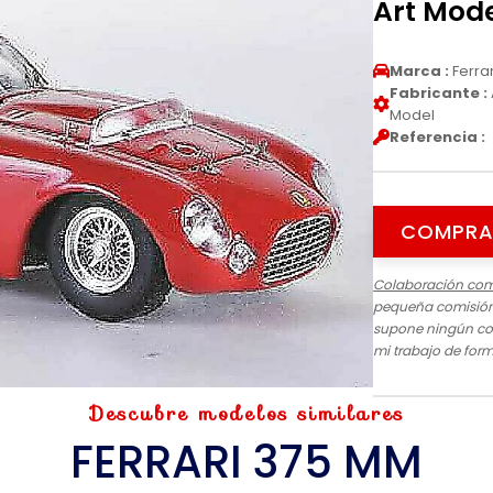
Art Mod
Marca :
Ferrar
Fabricante :
Model
Referencia :
COMPRA
Colaboración com
pequeña comisión 
supone ningún cos
mi trabajo de for
Descubre modelos similares
FERRARI 375 MM