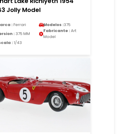
khart Lake Richlyeth 1954
43 Jolly Model
arca :
Ferrari
Modelos :
375
Fabricante :
Art
ersion :
375 MM
Model
scala :
1/43