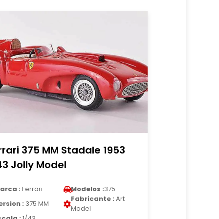
rrari 375 MM Stadale 1953
43 Jolly Model
arca :
Ferrari
Modelos :
375
Fabricante :
Art
ersion :
375 MM
Model
scala :
1/43