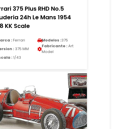
rrari 375 Plus RHD No.5
uderia 24h Le Mans 1954
18 KK Scale
arca :
Ferrari
Modelos :
375
Fabricante :
Art
ersion :
375 MM
Model
scala :
1/43