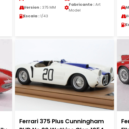
Fabricante :
Art
Version :
375 MM
M
Model
Escala :
1/43
V
E
Ferrari 375 Plus Cunningham
Fe