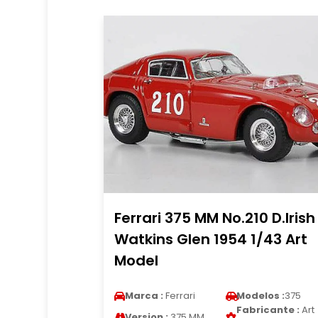
Ferrari 375 MM No.210 D.Irish
Watkins Glen 1954 1/43 Art
Model
Marca :
Ferrari
Modelos :
375
Fabricante :
Art
Version :
375 MM