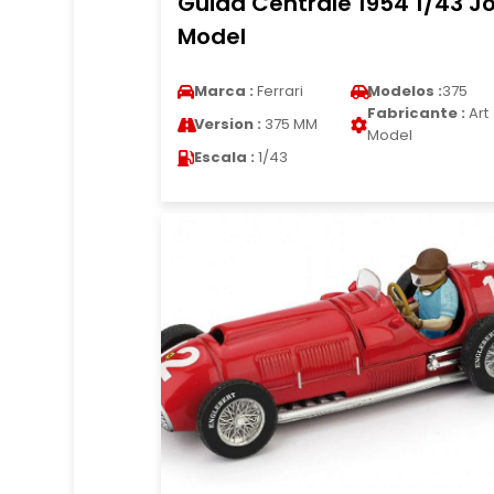
Guida Centrale 1954 1/43 Jo
Model
Marca :
Ferrari
Modelos :
375
Fabricante :
Art
Version :
375 MM
Model
Escala :
1/43