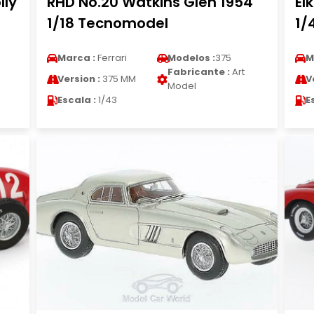
lly
RHD No.20 Watkins Glen 1954
El
1/18 Tecnomodel
1/
Marca :
Ferrari
Modelos :
375
M
Fabricante :
Art
Version :
375 MM
V
Model
Escala :
1/43
E