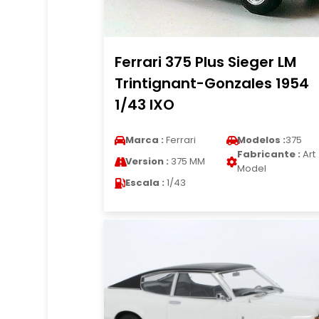
Ferrari 375 Plus Sieger LM
Trintignant-Gonzales 1954
1/43 IXO
Marca :
Ferrari
Modelos :
375
Fabricante :
Art
Version :
375 MM
Model
Escala :
1/43