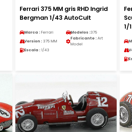
Ferrari 375 MM gris RHD Ingrid
Fe
Bergman 1/43 AutoCult
Sc
1/
Marca :
Ferrari
Modelos :
375
Fabricante :
Art
Version :
375 MM
M
Model
Escala :
1/43
V
E