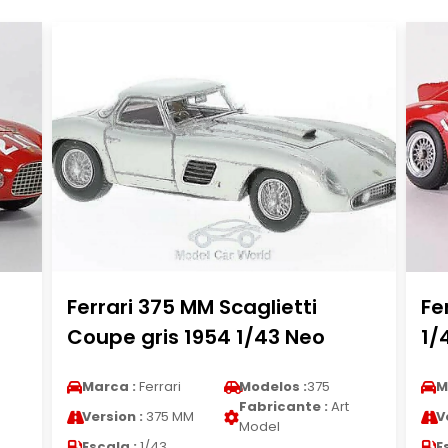
Ferrari 375 MM Scaglietti
Fe
Coupe gris 1954 1/43 Neo
1/
Marca :
Ferrari
Modelos :
375
M
Fabricante :
Art
Version :
375 MM
V
Model
Escala :
1/43
E