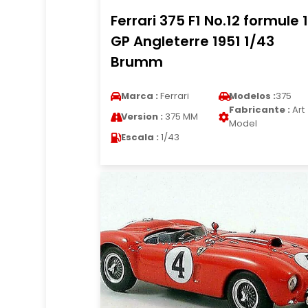
Ferrari 375 F1 No.12 formule 1
GP Angleterre 1951 1/43
Brumm
Marca :
Ferrari
Modelos :
375
Fabricante :
Art
Version :
375 MM
Model
Escala :
1/43