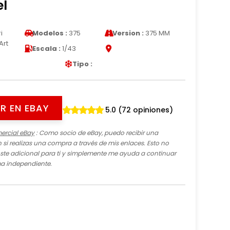
el
i
Modelos :
375
Version :
375 MM
Art
Escala :
1/43
Tipo :
R EN EBAY
5.0 (72 opiniones)
ercial eBay
: Como socio de eBay, puedo recibir una
si realizas una compra a través de mis enlaces. Esto no
te adicional para ti y simplemente me ayuda a continuar
ma independiente.