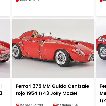
l
Ferrari 375 MM Guida Centrale
Fe
3
rojo 1954 1/43 Jolly Model
Me
1/
Marca :
Ferrari
Modelos :
375