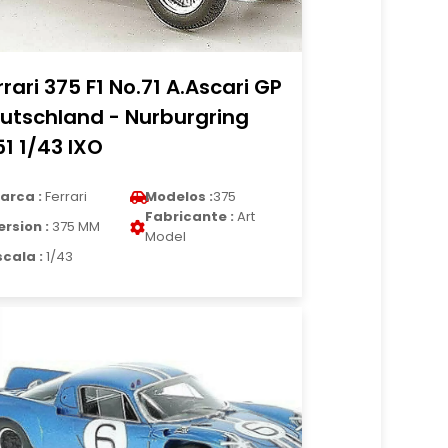
rrari 375 F1 No.71 A.Ascari GP
utschland - Nurburgring
51 1/43 IXO
arca :
Ferrari
Modelos :
375
Fabricante :
Art
ersion :
375 MM
Model
scala :
1/43