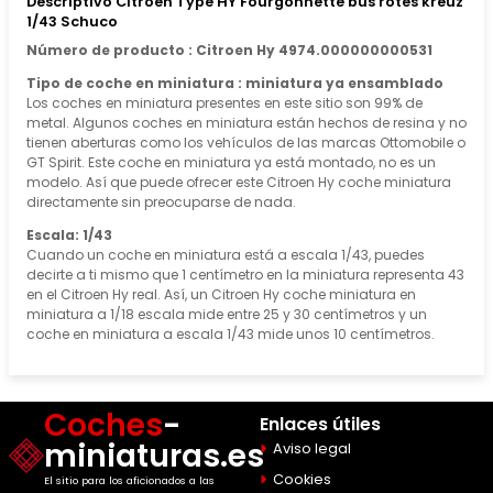
Descriptivo Citroen Type HY Fourgonnette bus rotes kreuz
1/43 Schuco
Número de producto : Citroen Hy 4974.000000000531
Tipo de coche en miniatura : miniatura ya ensamblado
Los coches en miniatura presentes en este sitio son 99% de
metal. Algunos coches en miniatura están hechos de resina y no
tienen aberturas como los vehículos de las marcas Ottomobile o
GT Spirit. Este coche en miniatura ya está montado, no es un
modelo. Así que puede ofrecer este Citroen Hy coche miniatura
directamente sin preocuparse de nada.
Escala: 1/43
Cuando un coche en miniatura está a escala 1/43, puedes
decirte a ti mismo que 1 centímetro en la miniatura representa 43
en el Citroen Hy real. Así, un Citroen Hy coche miniatura en
miniatura a 1/18 escala mide entre 25 y 30 centímetros y un
coche en miniatura a escala 1/43 mide unos 10 centímetros.
Coches
-
Enlaces útiles
miniaturas.es
Aviso legal
Cookies
El sitio para los aficionados a las