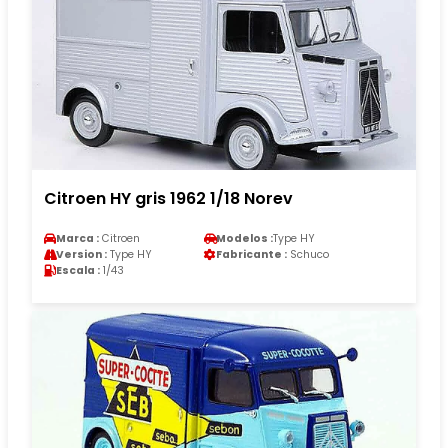
Citroen HY gris 1962 1/18 Norev
Marca :
Citroen
Modelos :
Type HY
Version :
Type HY
Fabricante :
Schuco
Escala :
1/43