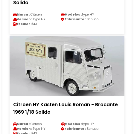
Solido
Marca :
Citroen
Modelos :
Type HY
Version :
Type HY
Fabricante :
Schuco
Escala :
1/43
Citroen HY Kasten Louis Roman - Brocante
1969 1/18 Solido
Marca :
Citroen
Modelos :
Type HY
Version :
Type HY
Fabricante :
Schuco
Escala :
1/43