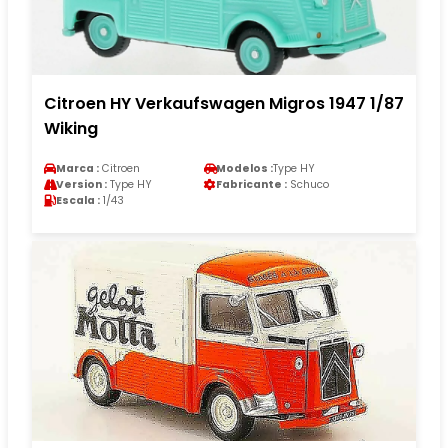
Citroen HY Verkaufswagen Migros 1947 1/87
Wiking
Marca :
Citroen
Modelos :
Type HY
Version :
Type HY
Fabricante :
Schuco
Escala :
1/43