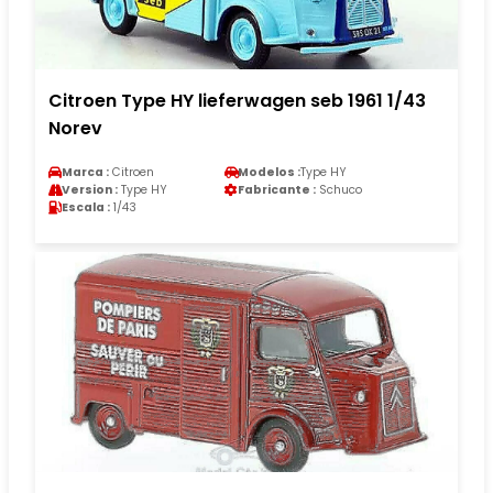
Citroen Type HY lieferwagen seb 1961 1/43
Norev
Marca :
Citroen
Modelos :
Type HY
Version :
Type HY
Fabricante :
Schuco
Escala :
1/43