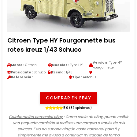
Citroen Type HY Fourgonnette bus
rotes kreuz 1/43 Schuco
Version :
Type HY
Marca :
Citroen
Modelos :
Type HY
Fourgonnette
Fabricante :
Schuco
Escala :
1/43
Referencia :
Tipo :
Autobus
COMPRAR EN EBAY
5.0 (82 opiniones)
Colaboración comercial eBay
: Como socio de eBay, puedo recibir
una pequeña comisión si realizas una compra a través de mis
enlaces. Esto no supone ningún coste adicional para ti y
simplemente me ayuda a continuar mi trabajo de forma