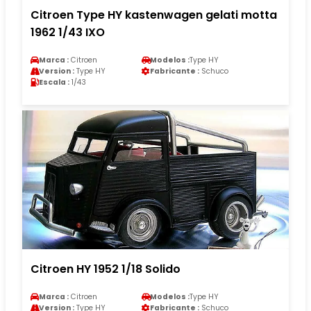
Citroen Type HY kastenwagen gelati motta
1962 1/43 IXO
Marca :
Citroen
Modelos :
Type HY
Version :
Type HY
Fabricante :
Schuco
Escala :
1/43
Citroen HY 1952 1/18 Solido
Marca :
Citroen
Modelos :
Type HY
Version :
Type HY
Fabricante :
Schuco