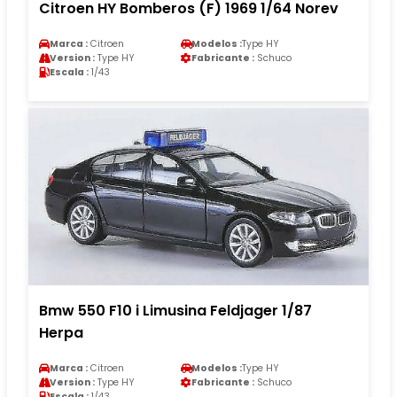
Citroen HY Bomberos (F) 1969 1/64 Norev
Marca :
Citroen
Modelos :
Type HY
Version :
Type HY
Fabricante :
Schuco
Escala :
1/43
Bmw 550 F10 i Limusina Feldjager 1/87
Herpa
Marca :
Citroen
Modelos :
Type HY
Version :
Type HY
Fabricante :
Schuco
Escala :
1/43