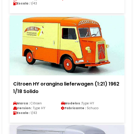
Escala :
1/43
Citroen HY orangina lieferwagen (1:21) 1962
1/18 Solido
Marca :
Citroen
Modelos :
Type HY
Version :
Type HY
Fabricante :
Schuco
Escala :
1/43