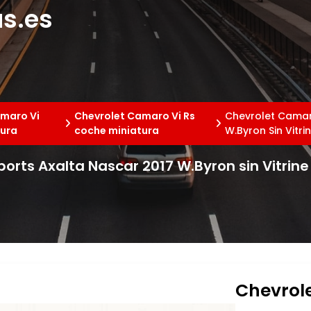
s.es
maro Vi
Chevrolet Camaro Vi Rs
Chevrolet Camar
tura
coche miniatura
W.Byron Sin Vitri
rts Axalta Nascar 2017 W.Byron sin Vitrine 
Chevrol