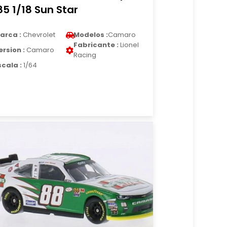
85 1/18 Sun Star
arca :
Chevrolet
Modelos :
Camaro
Fabricante :
Lionel
ersion :
Camaro
Racing
scala :
1/64