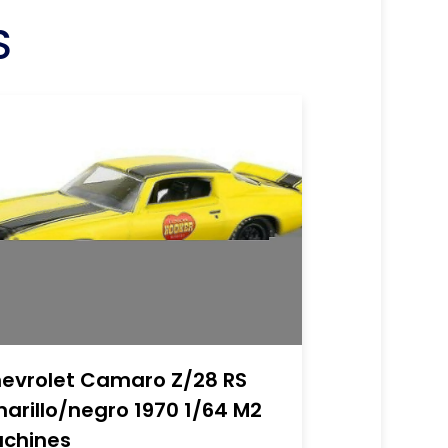
S
evrolet Camaro Z/28 RS
arillo/negro 1970 1/64 M2
chines