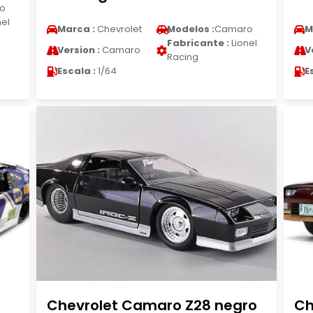
o
nel
Marca :
Chevrolet
Modelos :
Camaro
M
Fabricante :
Lionel
Version :
Camaro
V
Racing
Escala :
1/64
E
Chevrolet Camaro Z28 negro
Ch