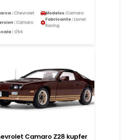
arca :
Chevrolet
Modelos :
Camaro
Fabricante :
Lionel
ersion :
Camaro
Racing
scala :
1/64
evrolet Camaro Z28 kupfer