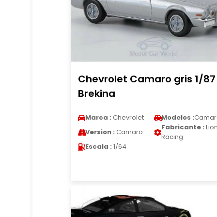
Chevrolet Camaro gris 1/87
Brekina
Marca :
Chevrolet
Modelos :
Camar
Fabricante :
Lio
Version :
Camaro
Racing
Escala :
1/64