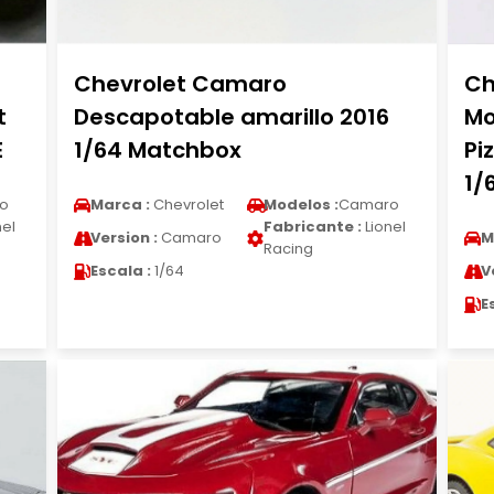
Chevrolet Camaro
Ch
t
Descapotable amarillo 2016
Mo
E
1/64 Matchbox
Pi
1/
o
Marca :
Chevrolet
Modelos :
Camaro
nel
Fabricante :
Lionel
Version :
Camaro
M
Racing
Escala :
1/64
V
E