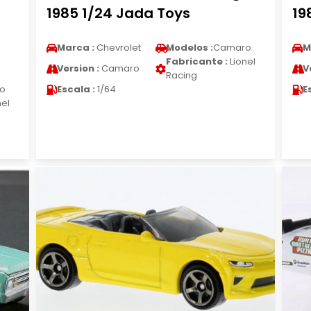
1985 1/24 Jada Toys
19
Marca :
Chevrolet
Modelos :
Camaro
M
Fabricante :
Lionel
Version :
Camaro
V
Racing
o
Escala :
1/64
E
nel