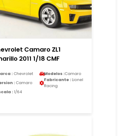
evrolet Camaro ZL1
arillo 2011 1/18 CMF
arca :
Chevrolet
Modelos :
Camaro
Fabricante :
Lionel
ersion :
Camaro
Racing
scala :
1/64