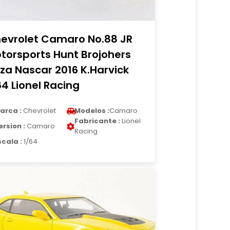
evrolet Camaro No.88 JR
torsports Hunt Brojohers
zza Nascar 2016 K.Harvick
64 Lionel Racing
arca :
Chevrolet
Modelos :
Camaro
Fabricante :
Lionel
ersion :
Camaro
Racing
scala :
1/64