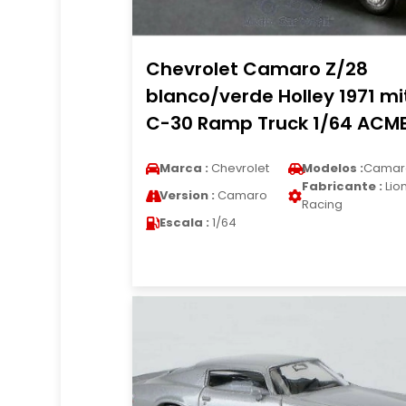
Chevrolet Camaro Z/28
blanco/verde Holley 1971 mi
C-30 Ramp Truck 1/64 ACM
Marca :
Chevrolet
Modelos :
Camar
Fabricante :
Lio
Version :
Camaro
Racing
Escala :
1/64