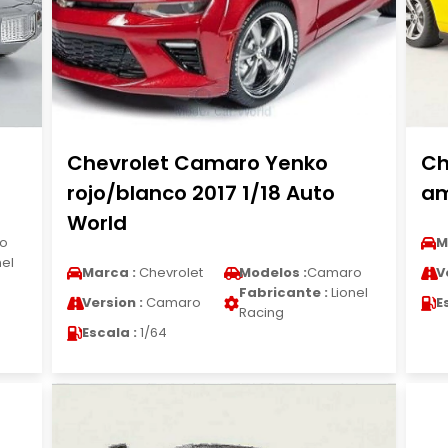
Chevrolet Camaro Yenko
Ch
rojo/blanco 2017 1/18 Auto
am
World
o
M
nel
Marca :
Chevrolet
Modelos :
Camaro
V
Fabricante :
Lionel
Version :
Camaro
E
Racing
Escala :
1/64