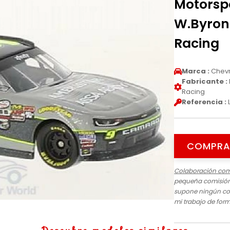
Motorspo
W.Byron 
Racing
Marca :
Chevr
Fabricante :
Racing
Referencia :
COMPRA
Colaboración com
pequeña comisión 
supone ningún cos
mi trabajo de for