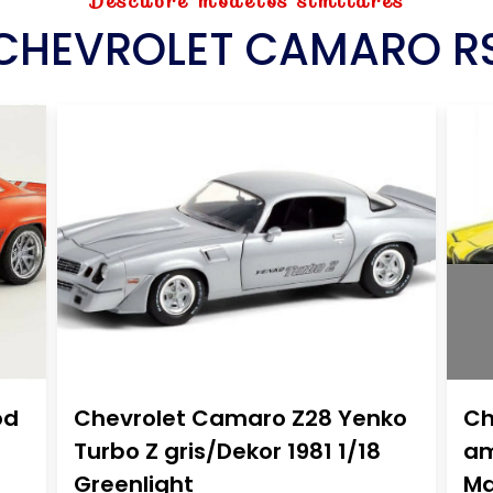
Descubre modelos similares
CHEVROLET CAMARO R
od
Chevrolet Camaro Z28 Yenko
Ch
Turbo Z gris/Dekor 1981 1/18
am
Greenlight
Ma