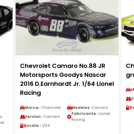
Chevrolet Camaro No.88 JR
Ch
Motorsports Goodys Nascar
gr
2016 D.Earnhardt Jr. 1/64 Lionel
M
Racing
V
Marca :
Chevrolet
Modelos :
Camaro
E
Fabricante :
Lionel
o
Version :
Camaro
Racing
nel
Escala :
1/64