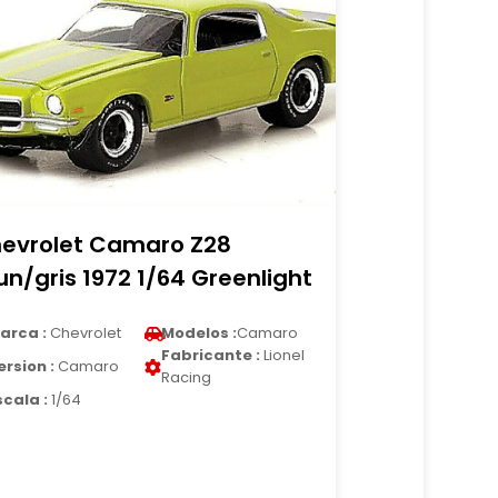
evrolet Camaro Z28
un/gris 1972 1/64 Greenlight
arca :
Chevrolet
Modelos :
Camaro
Fabricante :
Lionel
ersion :
Camaro
Racing
scala :
1/64