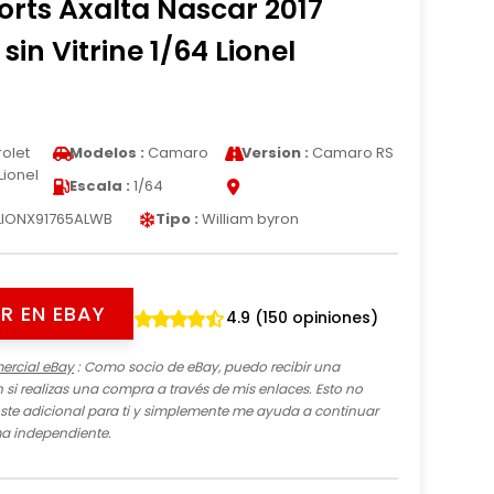
rts Axalta Nascar 2017
sin Vitrine 1/64 Lionel
olet
Modelos :
Camaro
Version :
Camaro RS
Lionel
Escala :
1/64
LIONX91765ALWB
Tipo :
William byron
R EN EBAY
4.9 (150 opiniones)
ercial eBay
: Como socio de eBay, puedo recibir una
si realizas una compra a través de mis enlaces. Esto no
te adicional para ti y simplemente me ayuda a continuar
ma independiente.