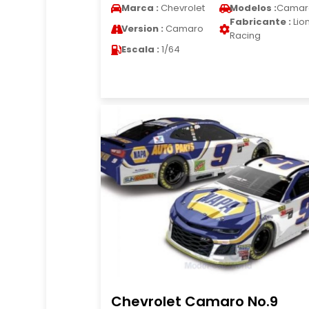
Marca :
Chevrolet
Modelos :
Camar
Fabricante :
Lio
Version :
Camaro
Racing
Escala :
1/64
Chevrolet Camaro No.9