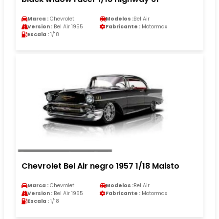
Marca :
Chevrolet
Modelos :
Bel Air
Version :
Bel Air 1955
Fabricante :
Motormax
Escala :
1/18
Chevrolet Bel Air negro 1957 1/18 Maisto
Marca :
Chevrolet
Modelos :
Bel Air
Version :
Bel Air 1955
Fabricante :
Motormax
Escala :
1/18