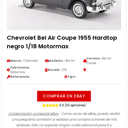
Chevrolet Bel Air Coupe 1955 Hardtop
negro 1/18 Motormax
Version :
Bel Air
Marca :
Chevrolet
Modelos :
Bel Air
Coupe
Fabricante :
Escala :
1/18
Motormax
Referencia :
Tipo :
COMPRAR EN EBAY
5.0 (23 opiniones)
Colaboración comercial eBay
: Como socio de eBay, puedo recibir
una pequeña comisión si realizas una compra a través de mis
enlaces. Esto no supone ningún coste adicional para ti y