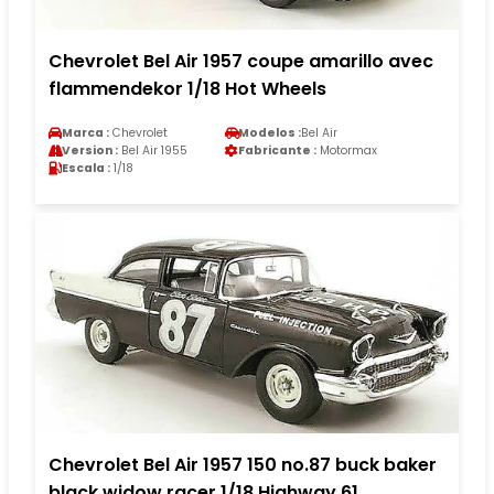
Chevrolet Bel Air 1957 coupe amarillo avec
flammendekor 1/18 Hot Wheels
Marca :
Chevrolet
Modelos :
Bel Air
Version :
Bel Air 1955
Fabricante :
Motormax
Escala :
1/18
Chevrolet Bel Air 1957 150 no.87 buck baker
black widow racer 1/18 Highway 61