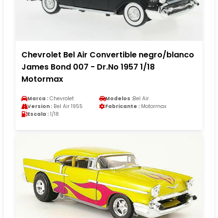
Chevrolet Bel Air Convertible negro/blanco
James Bond 007 - Dr.No 1957 1/18
Motormax
Marca :
Chevrolet
Modelos :
Bel Air
Version :
Bel Air 1955
Fabricante :
Motormax
Escala :
1/18