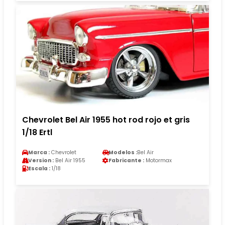
Chevrolet Bel Air 1955 hot rod rojo et gris
1/18 Ertl
Marca :
Chevrolet
Modelos :
Bel Air
Version :
Bel Air 1955
Fabricante :
Motormax
Escala :
1/18