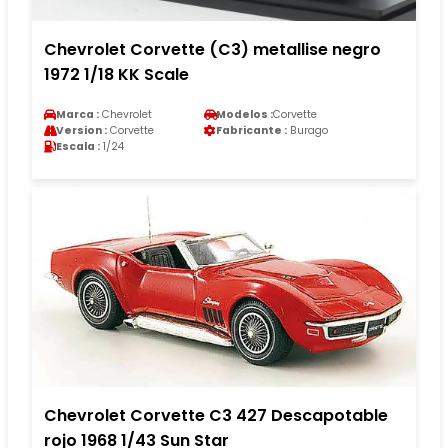
Chevrolet Corvette (C3) metallise negro
1972 1/18 KK Scale
Marca :
Chevrolet
Modelos :
Corvette
Version :
Corvette
Fabricante :
Burago
Escala :
1/24
Chevrolet Corvette C3 427 Descapotable
rojo 1968 1/43 Sun Star