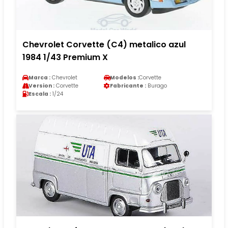
Chevrolet Corvette (C4) metalico azul
1984 1/43 Premium X
Marca :
Chevrolet
Modelos :
Corvette
Version :
Corvette
Fabricante :
Burago
Escala :
1/24