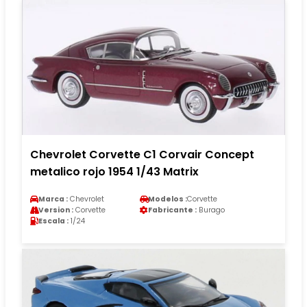
Chevrolet Corvette C1 Corvair Concept
metalico rojo 1954 1/43 Matrix
Marca :
Chevrolet
Modelos :
Corvette
Version :
Corvette
Fabricante :
Burago
Escala :
1/24