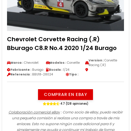
Chevrolet Corvette Racing (.R)
Bburago C8.R No.4 2020 1/24 Burago
Version :
Corvette
Marca :
Chevrolet
Modelos :
Corvette
Racing (.R)
Fabricante :
Burago
Escala :
1/24
Referencia :
BBU18-28024
Tipo :
COMPRAR EN EBAY
4.7 (128 opiniones)
Colaboración comercial eBay
: Como socio de eBay, puedo recibir
una pequeña comisión si realizas una compra a través de mis
enlaces. Esto no supone ningún coste adicional para ti y
simplemente me ayuda a continuar mi trabajo de forma