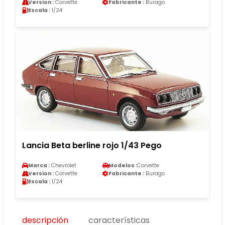
Version :
Corvette
Fabricante :
Burago
Escala :
1/24
Lancia Beta berline rojo 1/43 Pego
Marca :
Chevrolet
Modelos :
Corvette
Version :
Corvette
Fabricante :
Burago
Escala :
1/24
descripción
características