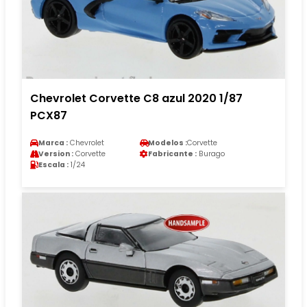
Chevrolet Corvette C8 azul 2020 1/87
PCX87
Marca :
Chevrolet
Modelos :
Corvette
Version :
Corvette
Fabricante :
Burago
Escala :
1/24