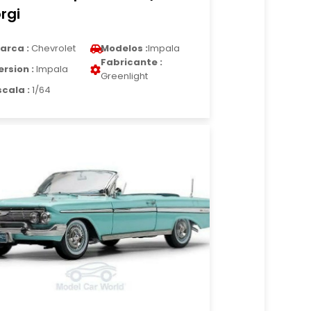
rgi
arca :
Chevrolet
Modelos :
Impala
Fabricante :
ersion :
Impala
Greenlight
scala :
1/64