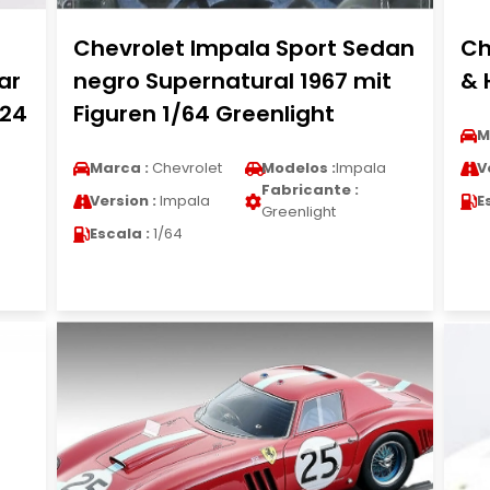
Chevrolet Impala Sport Sedan
Ch
ar
negro Supernatural 1967 mit
& 
/24
Figuren 1/64 Greenlight
M
Marca :
Chevrolet
Modelos :
Impala
V
Fabricante :
Version :
Impala
E
Greenlight
Escala :
1/64