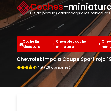
Panel de gestión de cookies
Coches
-miniatura
El sitio para los aficionados a las miniaturas
Coche En
Chevrolet coche
Chev
Miniatura
miniatura
mini
Chevrolet Impala Coupe Sport rojo 19
4.9 (26 opiniones)