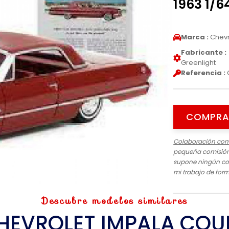
1963 1/6
Marca :
Chevr
Fabricante :
Greenlight
Referencia :
COMPRA
Colaboración com
pequeña comisión 
supone ningún cos
mi trabajo de for
Descubre modelos similares
HEVROLET IMPALA COU