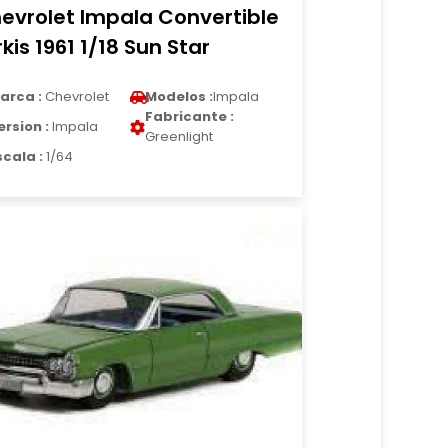
evrolet Impala Convertible
rkis 1961 1/18 Sun Star
arca :
Chevrolet
Modelos :
Impala
Fabricante :
ersion :
Impala
Greenlight
scala :
1/64