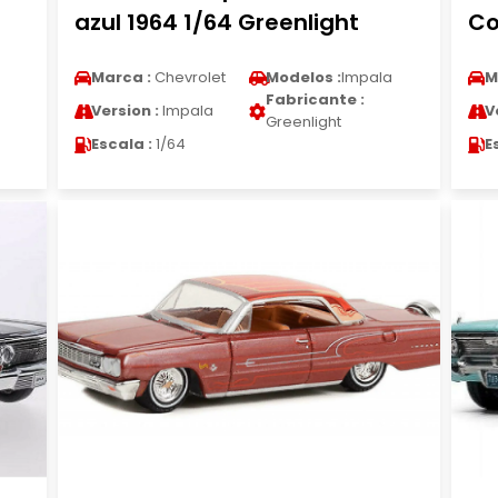
azul 1964 1/64 Greenlight
Co
Marca :
Chevrolet
Modelos :
Impala
M
Fabricante :
Version :
Impala
V
Greenlight
Escala :
1/64
E