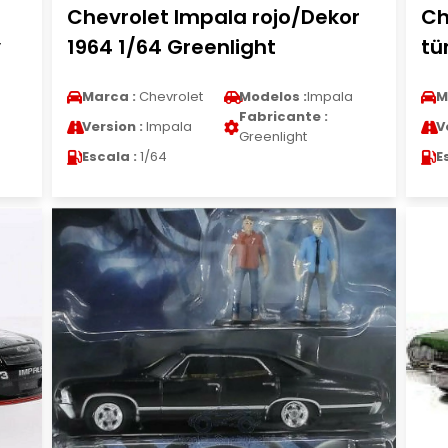
Chevrolet Impala rojo/Dekor
Ch
y
1964 1/64 Greenlight
tü
Marca :
Chevrolet
Modelos :
Impala
M
Fabricante :
Version :
Impala
V
Greenlight
Escala :
1/64
E