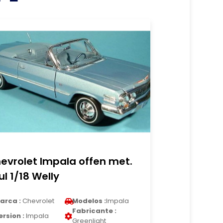
evrolet Impala offen met.
ul 1/18 Welly
arca :
Chevrolet
Modelos :
Impala
Fabricante :
ersion :
Impala
Greenlight