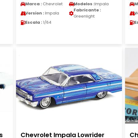
Marca :
Chevrolet
Modelos :
Impala
M
Fabricante :
Version :
Impala
V
Greenlight
Escala :
1/64
E
s
Chevrolet Impala Lowrider
Ch