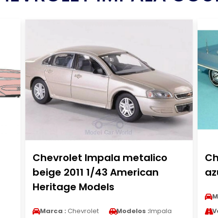
Chevrolet Impala metalico
Ch
beige 2011 1/43 American
az
Heritage Models
M
Marca :
Chevrolet
Modelos :
Impala
V