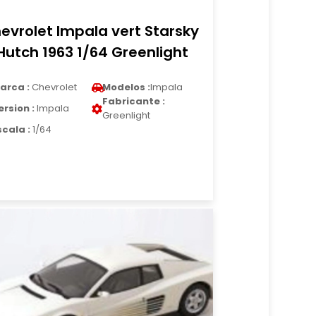
evrolet Impala vert Starsky
Hutch 1963 1/64 Greenlight
arca :
Chevrolet
Modelos :
Impala
Fabricante :
ersion :
Impala
Greenlight
scala :
1/64