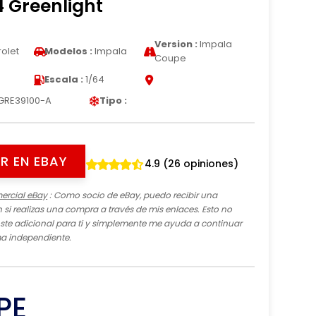
4 Greenlight
Version :
Impala
olet
Modelos :
Impala
Coupe
Escala :
1/64
GRE39100-A
Tipo :
R EN EBAY
4.9 (26 opiniones)
ercial eBay
: Como socio de eBay, puedo recibir una
si realizas una compra a través de mis enlaces. Esto no
te adicional para ti y simplemente me ayuda a continuar
ma independiente.
PE