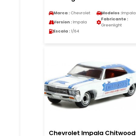
Marca :
Chevrolet
Modelos :
Impala
Fabricante :
Version :
Impala
Greenlight
Escala :
1/64
Chevrolet Impala Chitwood