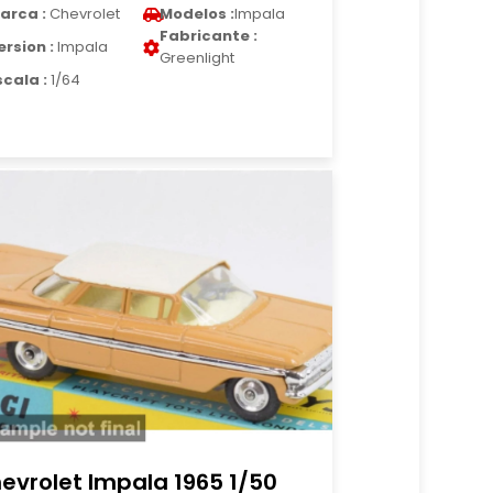
arca :
Chevrolet
Modelos :
Impala
Fabricante :
ersion :
Impala
Greenlight
scala :
1/64
evrolet Impala 1965 1/50