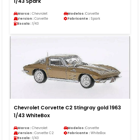
1/43 Spark
Marca :
Chevrolet
Modelos :
Corvette
Version :
Corvette
Fabricante :
Spark
Escala :
1/43
Chevrolet Corvette C2 Stingray gold 1963
1/43 WhiteBox
Marca :
Chevrolet
Modelos :
Corvette
Version :
Corvette C2
Fabricante :
WhiteBox
Escala :
1/43