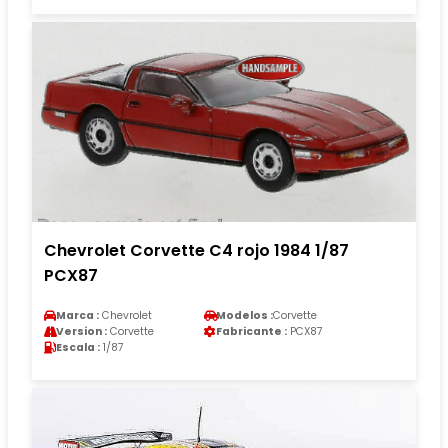
Chevrolet Corvette C4 rojo 1984 1/87
PCX87
Marca :
Chevrolet
Modelos :
Corvette
Version :
Corvette
Fabricante :
PCX87
Escala :
1/87