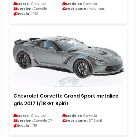
Marca :
Chevrolet
Modelos :
Corvette
Version :
Corvette
Fabricante :
Motormax
Escala :
1/43
Chevrolet Corvette Grand Sport metalico
gris 2017 1/18 GT Spirit
Marca :
Chevrolet
Modelos :
Corvette
Version :
Corvette C7
Fabricante :
GT Spirit
Escala :
1/18