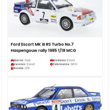
Ford Escort MK III RS Turbo No.7
Haspengouw rally 1985 1/18 MCG
Marca :
Ford
Modelos :
Escort
Version :
Escort
Fabricante :
MCG
Escala :
1/18