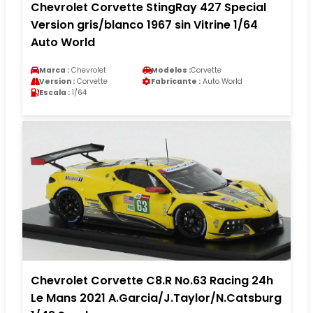
Chevrolet Corvette StingRay 427 Special
Version gris/blanco 1967 sin Vitrine 1/64
Auto World
Marca :
Chevrolet
Modelos :
Corvette
Version :
Corvette
Fabricante :
Auto World
Escala :
1/64
Chevrolet Corvette C8.R No.63 Racing 24h
Le Mans 2021 A.Garcia/J.Taylor/N.Catsburg