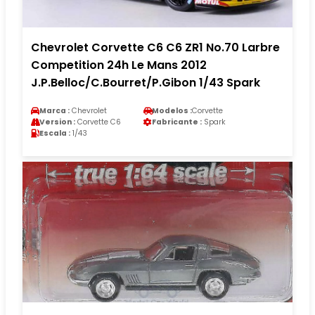
Chevrolet Corvette C6 C6 ZR1 No.70 Larbre
Competition 24h Le Mans 2012
J.P.Belloc/C.Bourret/P.Gibon 1/43 Spark
Marca :
Chevrolet
Modelos :
Corvette
Version :
Corvette C6
Fabricante :
Spark
Escala :
1/43