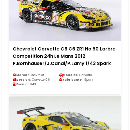
Chevrolet Corvette C6 C6 ZR1 No.50 Larbre
Competition 24h Le Mans 2012
P.Bornhauser/J.Canal/P.Lamy 1/43 Spark
Marca :
Chevrolet
Modelos :
Corvette
Version :
Corvette C6
Fabricante :
Spark
Escala :
1/43