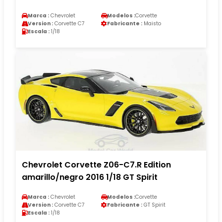
Marca :
Chevrolet
Modelos :
Corvette
Version :
Corvette C7
Fabricante :
Maisto
Escala :
1/18
Chevrolet Corvette Z06-C7.R Edition
amarillo/negro 2016 1/18 GT Spirit
Marca :
Chevrolet
Modelos :
Corvette
Version :
Corvette C7
Fabricante :
GT Spirit
Escala :
1/18