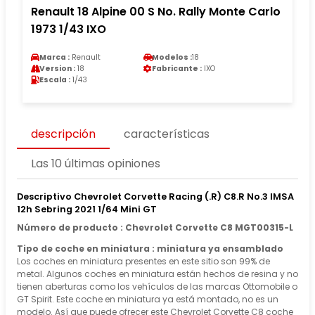
Renault 18 Alpine 00 S No. Rally Monte Carlo
1973 1/43 IXO
Marca :
Renault
Modelos :
18
Version :
18
Fabricante :
IXO
Escala :
1/43
descripción
características
Las 10 últimas opiniones
Descriptivo Chevrolet Corvette Racing (.R) C8.R No.3 IMSA
12h Sebring 2021 1/64 Mini GT
Número de producto : Chevrolet Corvette C8 MGT00315-L
Tipo de coche en miniatura : miniatura ya ensamblado
Los coches en miniatura presentes en este sitio son 99% de
metal. Algunos coches en miniatura están hechos de resina y no
tienen aberturas como los vehículos de las marcas Ottomobile o
GT Spirit. Este coche en miniatura ya está montado, no es un
modelo. Así que puede ofrecer este Chevrolet Corvette C8 coche