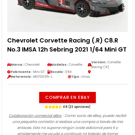
Chevrolet Corvette Racing (.R) C8.R
No.3 IMSA 12h Sebring 2021 1/64 Mini GT
Version :
Corvette
Marca :
Chevrolet
Modelos :
Corvette
Racing (.R)
Fabricante :
Mini GT
Escala :
1/64
Referencia :
MGT00315-L
Tipo :
Imsa
COMPRAR EN EBAY
4.8 (22 opiniones)
Colaboración comercial eBay
: Como socio de eBay, puedo recibir
una pequeña comisión si realizas una compra a través de mis
enlaces. Esto no supone ningún coste adicional para ti y
simplemente me ayuda a continuar mi trabajo de forma