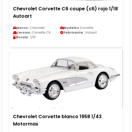
Chevrolet Corvette C6 coupe (c6) rojo 1/18
Autoart
Marca :
Chevrolet
Modelos :
Corvette
Version :
Corvette C6
Fabricante :
Autoart
Escala :
1/18
Chevrolet Corvette blanco 1958 1/43
Motormax