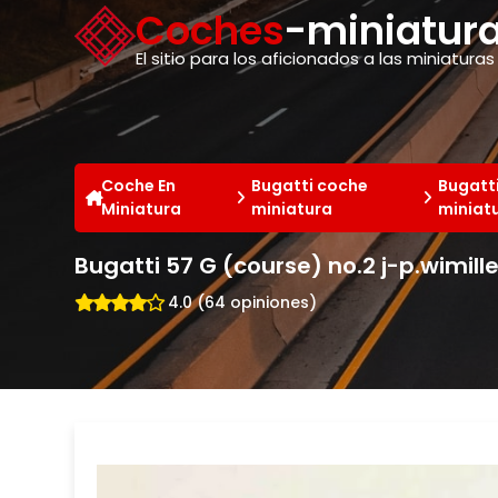
Panel de gestión de cookies
Coches
-miniatura
El sitio para los aficionados a las miniaturas
Coche En
Bugatti coche
Bugatt
Miniatura
miniatura
miniat
Bugatti 57 G (course) no.2 j-p.wimill
4.0 (64 opiniones)