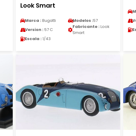
Look Smart
M
Marca :
Bugatti
Modelos :
57
V
Fabricante :
Look
Version :
57 C
E
Smart
Escala :
1/43