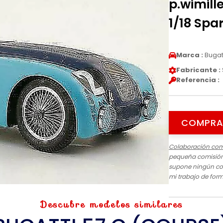
p.wimill
1/18 Spa
Marca :
Bugat
Fabricante :
Referencia :
COMPRA
Colaboración com
pequeña comisión 
supone ningún cos
mi trabajo de for
Descubre modelos similares