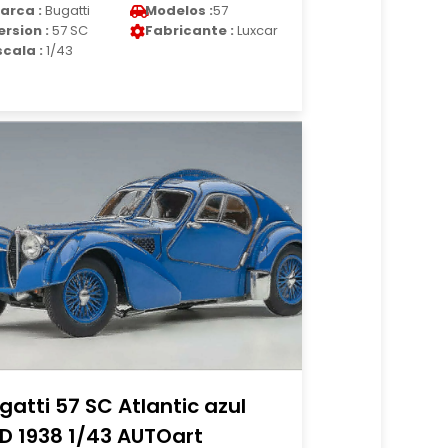
arca :
Bugatti
Modelos :
57
ersion :
57 SC
Fabricante :
Luxcar
scala :
1/43
gatti 57 SC Atlantic azul
D 1938 1/43 AUTOart