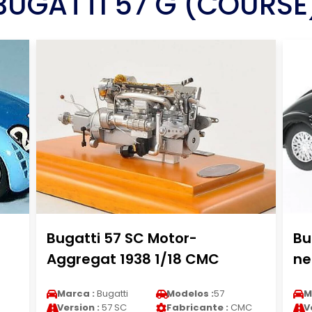
BUGATTI 57 G (COURSE
Bugatti 57 SC Motor-
Bu
Aggregat 1938 1/18 CMC
ne
Marca :
Bugatti
Modelos :
57
M
Version :
57 SC
Fabricante :
CMC
V