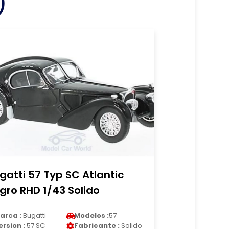
)
gatti 57 Typ SC Atlantic
gro RHD 1/43 Solido
arca :
Bugatti
Modelos :
57
ersion :
57 SC
Fabricante :
Solido