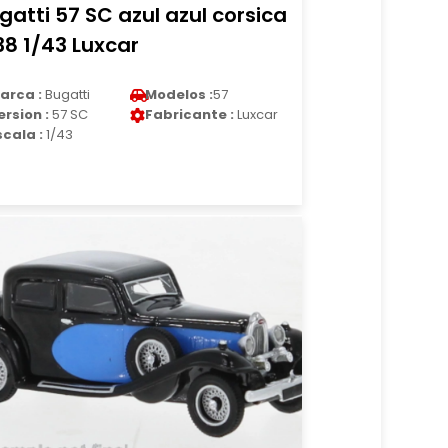
gatti 57 SC azul azul corsica
38 1/43 Luxcar
arca :
Bugatti
Modelos :
57
ersion :
57 SC
Fabricante :
Luxcar
scala :
1/43