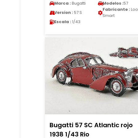
Marca :
Bugatti
Modelos :
57
Fabricante :
Loo
Version :
57 S
Smart
Escala :
1/43
Bugatti 57 SC Atlantic rojo
1938 1/43 Rio