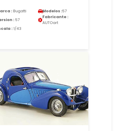
arca :
Bugatti
Modelos :
57
Fabricante :
ersion :
57
AUTOart
scala :
1/43