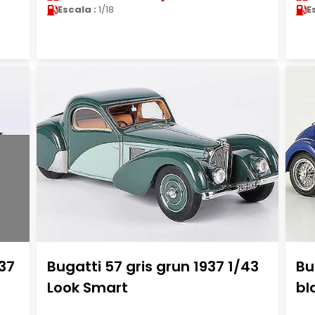
Escala :
1/18
E
37
Bugatti 57 gris grun 1937 1/43
Bu
Look Smart
bl