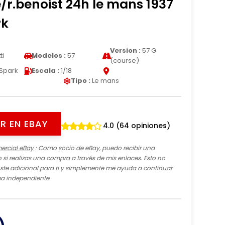
e/r.benoist 24h le mans 1937
rk
Version :
57 G
ti
Modelos :
57
(course)
Spark
Escala :
1/18
Tipo :
Le mans
R EN EBAY
4.0 (64 opiniones)
ercial eBay
: Como socio de eBay, puedo recibir una
si realizas una compra a través de mis enlaces. Esto no
te adicional para ti y simplemente me ayuda a continuar
ma independiente.