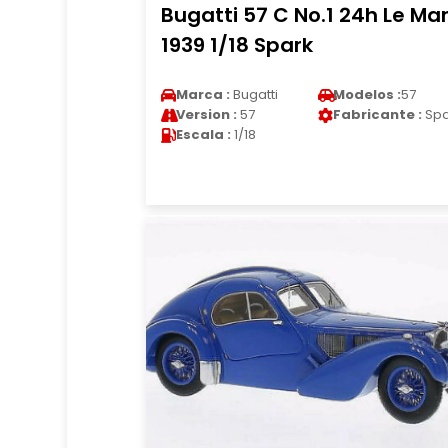
Bugatti 57 C No.1 24h Le Ma
1939 1/18 Spark
Marca :
Bugatti
Modelos :
57
Version :
57
Fabricante :
Spa
Escala :
1/18