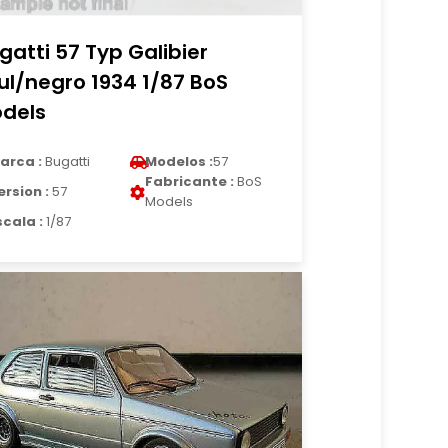
gatti 57 Typ Galibier
ul/negro 1934 1/87 BoS
dels
arca :
Bugatti
Modelos :
57
Fabricante :
BoS
ersion :
57
Models
scala :
1/87