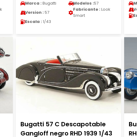
Marca :
Bugatti
Modelos :
57
M
k
Fabricante :
Look
V
Version :
57
Smart
E
Escala :
1/43
Bugatti 57 C Descapotable
Bu
Gangloff negro RHD 1939 1/43
RH