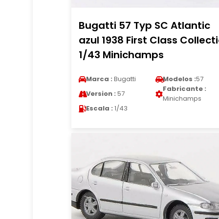
Bugatti 57 Typ SC Atlantic
azul 1938 First Class Collect
1/43 Minichamps
Marca :
Bugatti
Modelos :
57
Fabricante :
Version :
57
Minichamps
Escala :
1/43