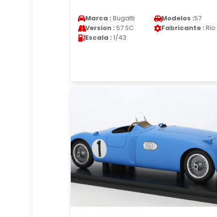
Marca :
Bugatti
Modelos :
57
Version :
57 SC
Fabricante :
Rio
Escala :
1/43