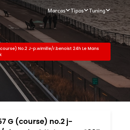
Marcas
Tipos
Tuning
(course) No.2 J-p.wimille/r.benoist 24h Le Mans
k
57 G (course) no.2 j-