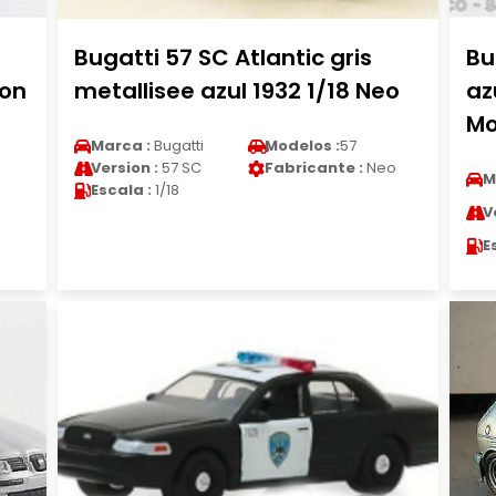
Bugatti 57 SC Atlantic gris
Bu
ion
metallisee azul 1932 1/18 Neo
az
Mo
Marca :
Bugatti
Modelos :
57
Version :
57 SC
Fabricante :
Neo
M
Escala :
1/18
V
E