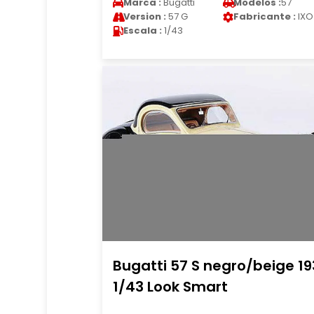
Marca :
Bugatti
Modelos :
57
Version :
57 G
Fabricante :
IXO
Escala :
1/43
Bugatti 57 S negro/beige 19
1/43 Look Smart