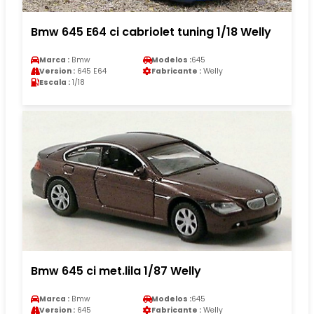
Bmw 645 E64 ci cabriolet tuning 1/18 Welly
Marca :
Bmw
Modelos :
645
Version :
645 E64
Fabricante :
Welly
Escala :
1/18
Bmw 645 ci met.lila 1/87 Welly
Marca :
Bmw
Modelos :
645
Version :
645
Fabricante :
Welly