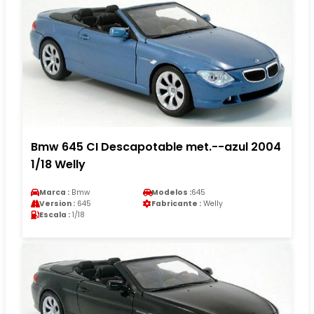
Bmw 645 CI Descapotable met.--azul 2004
1/18 Welly
Marca :
Bmw
Modelos :
645
Version :
645
Fabricante :
Welly
Escala :
1/18