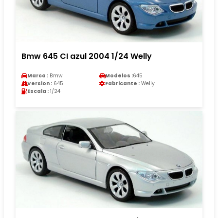
Bmw 645 CI azul 2004 1/24 Welly
Marca :
Bmw
Modelos :
645
Version :
645
Fabricante :
Welly
Escala :
1/24