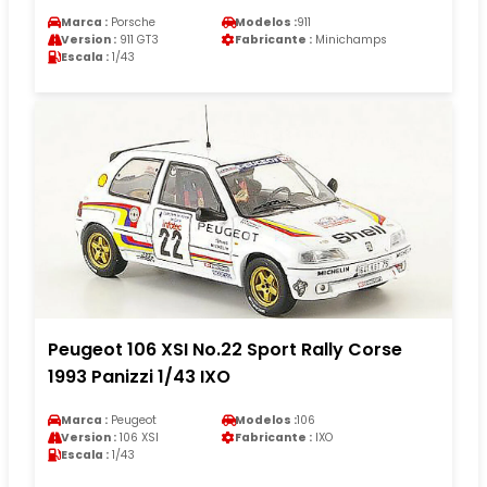
Marca :
Porsche
Modelos :
911
Version :
911 GT3
Fabricante :
Minichamps
Escala :
1/43
Peugeot 106 XSI No.22 Sport Rally Corse
1993 Panizzi 1/43 IXO
Marca :
Peugeot
Modelos :
106
Version :
106 XSI
Fabricante :
IXO
Escala :
1/43