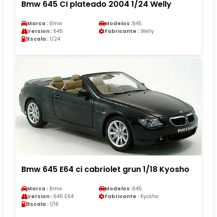
Bmw 645 CI plateado 2004 1/24 Welly
Marca :
Bmw
Modelos :
645
Version :
645
Fabricante :
Welly
Escala :
1/24
Bmw 645 E64 ci cabriolet grun 1/18 Kyosho
Marca :
Bmw
Modelos :
645
Version :
645 E64
Fabricante :
Kyosho
Escala :
1/18