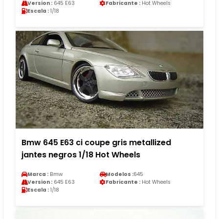
Version :
645 E63
Fabricante :
Hot Wheels
Escala :
1/18
Bmw 645 E63 ci coupe gris metallized
jantes negros 1/18 Hot Wheels
Marca :
Bmw
Modelos :
645
Version :
645 E63
Fabricante :
Hot Wheels
Escala :
1/18