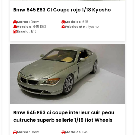
Bmw 645 E63 CI Coupe rojo 1/18 Kyosho
Marca :
Bmw
Modelos :
645
Version :
645 E63
Fabricante :
Kyosho
Escala :
1/18
Bmw 645 E63 ci coupe interieur cuir peau
autruche superb sellerie 1/18 Hot Wheels
Marca :
Bmw
Modelos :
645