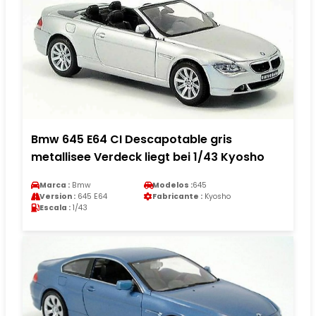
Bmw 645 E64 CI Descapotable gris
metallisee Verdeck liegt bei 1/43 Kyosho
Marca :
Bmw
Modelos :
645
Version :
645 E64
Fabricante :
Kyosho
Escala :
1/43