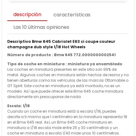
descripción
características
Las 10 últimas opiniones
Descriptivo Bmw 645 Cabriolet E63 ci coupe couleur
champagne dub style 1/18 Hot Wheels
Número de producto : Bmw 645 772.0000000002541
Tipo de coche en miniatura : miniatura ya ensamblado
Los coches en miniatura presentes en este sitio son 99% de
metal. Algunos coches en miniatura están hechos de resina y no
tienen aberturas como los vehículos de las marcas Ottomobile o
GT Spirit. Este coche en miniatura ya está montado, no es un
modelo. Así que puede ofrecer este Bmw 645 coche miniatura
directamente sin preocuparse de nada.
Escala: 1/18
Cuando un coche en miniatura está a escala 1/18, puedes
decirte a ti mismo que 1 centímetro en la miniatura representa 18
en el Bmw 645 real. Así, un Bmw 645 coche miniatura en
miniatura a 1/18 escala mide entre 25 y 30 centímetros y un
coche en miniatura a escala 1/43 mide unos 10 centímetros.