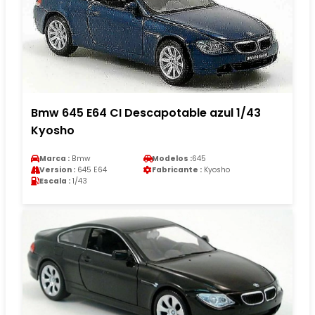
Bmw 645 E64 CI Descapotable azul 1/43
Kyosho
Marca :
Bmw
Modelos :
645
Version :
645 E64
Fabricante :
Kyosho
Escala :
1/43