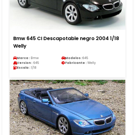
Bmw 645 CI Descapotable negro 2004 1/18
Welly
Marca :
Bmw
Modelos :
645
Version :
645
Fabricante :
Welly
Escala :
1/18