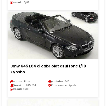
Escala :
1/87
Bmw 645 E64 ci cabriolet azul fonc 1/18
Kyosho
Marca :
Bmw
Modelos :
645
Version :
645 E64
Fabricante :
Kyosho
Escala :
1/18