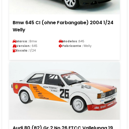
Bmw 645 CI (ohne Farbangabe) 2004 1/24
Welly
Marca :
Bmw
Modelos :
645
Version :
645
Fabricante :
Welly
Escala :
1/24
Audi 80 (B2) Gr.2 No.26 ETCC Vallelunga 19