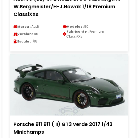
W.Bergmeister/H-J.Nowak 1/18 Premium
ClassiXXs
Marca :
Audi
Modelos :
80
Fabricante :
Premium
Version :
80
ClassiXXs
Escala :
1/18
Porsche 911 911 ( II) GT3 verde 2017 1/43
Minichamps