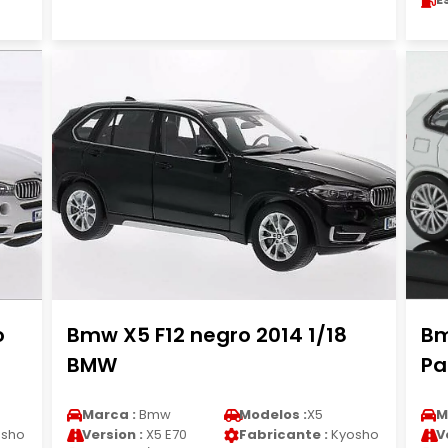
o
Bmw X5 F12 negro 2014 1/18
Bm
BMW
Pa
Marca :
Bmw
Modelos :
X5
M
sho
Version :
X5 E70
Fabricante :
Kyosho
V