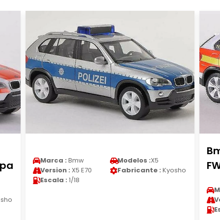
Bm
Marca :
Bmw
Modelos :
X5
rpa
FW
Version :
X5 E70
Fabricante :
Kyosho
Escala :
1/18
M
sho
V
E