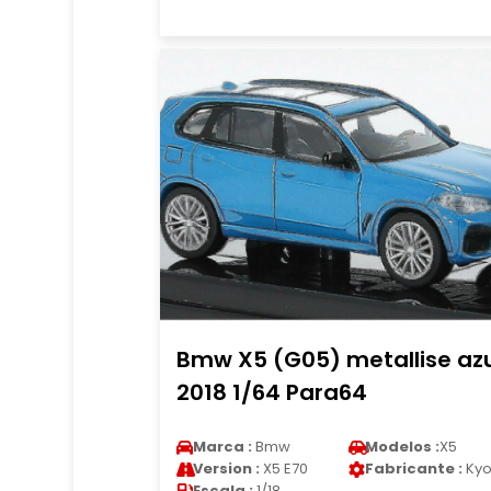
Bmw X5 (G05) metallise azu
2018 1/64 Para64
Marca :
Bmw
Modelos :
X5
Version :
X5 E70
Fabricante :
Kyo
Escala :
1/18