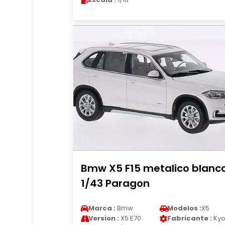
Bmw X5 F15 metalico blanc
1/43 Paragon
Marca :
Bmw
Modelos :
X5
Version :
X5 E70
Fabricante :
Kyo