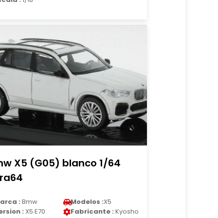
w X5 (G05) blanco 1/64
ra64
arca :
Bmw
Modelos :
X5
ersion :
X5 E70
Fabricante :
Kyosho