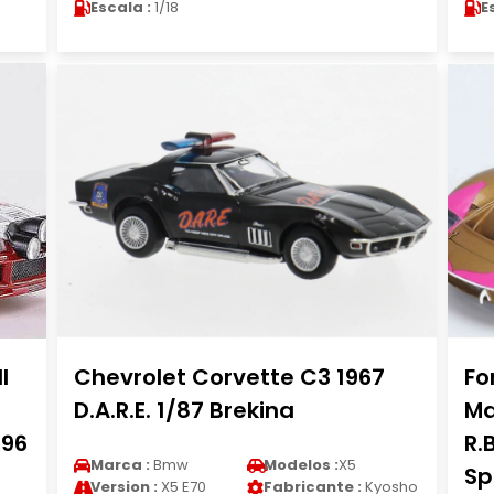
Escala :
1/18
E
I
Chevrolet Corvette C3 1967
Fo
D.A.R.E. 1/87 Brekina
Ma
996
R.
Marca :
Bmw
Modelos :
X5
Sp
Version :
X5 E70
Fabricante :
Kyosho