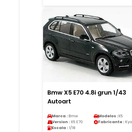
Bmw X5 E70 4.8i grun 1/43
Autoart
Marca :
Bmw
Modelos :
X5
Version :
X5 E70
Fabricante :
Kyo
Escala :
1/18