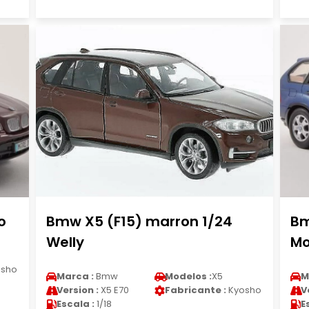
o
Bmw X5 (F15) marron 1/24
Bm
Welly
Mo
sho
Marca :
Bmw
Modelos :
X5
M
Version :
X5 E70
Fabricante :
Kyosho
V
Escala :
1/18
E