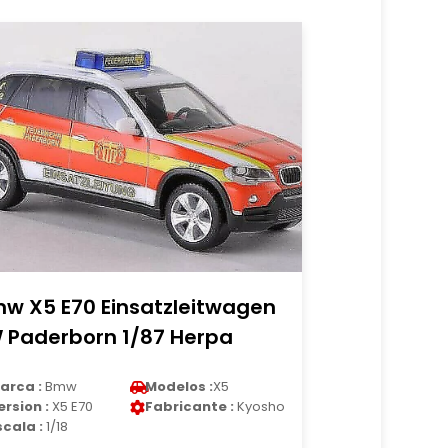
w X5 E70 Einsatzleitwagen
 Paderborn 1/87 Herpa
arca :
Bmw
Modelos :
X5
ersion :
X5 E70
Fabricante :
Kyosho
scala :
1/18