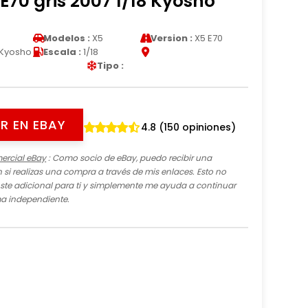
70 gris 2007 1/18 Kyosho
Modelos :
X5
Version :
X5 E70
Kyosho
Escala :
1/18
Tipo :
R EN EBAY
4.8 (150 opiniones)
ercial eBay
: Como socio de eBay, puedo recibir una
si realizas una compra a través de mis enlaces. Esto no
te adicional para ti y simplemente me ayuda a continuar
ma independiente.