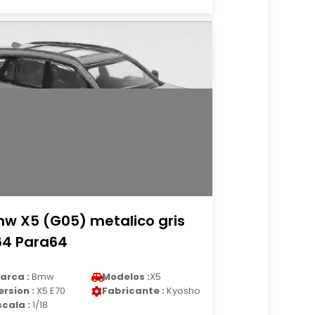
w X5 (G05) metalico gris
64 Para64
arca :
Bmw
Modelos :
X5
ersion :
X5 E70
Fabricante :
Kyosho
scala :
1/18