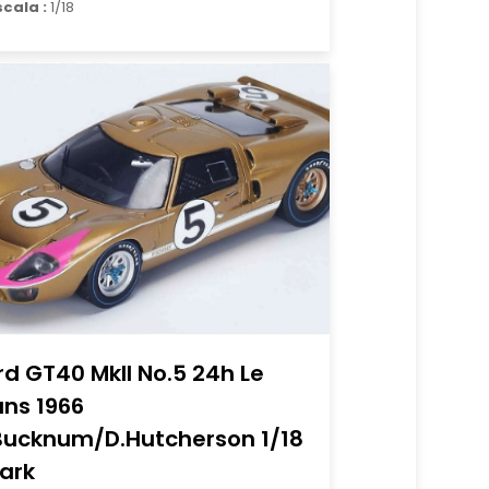
scala :
1/18
rd GT40 MkII No.5 24h Le
ns 1966
Bucknum/D.Hutcherson 1/18
ark