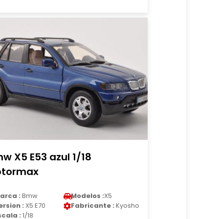
w X5 E53 azul 1/18
tormax
arca :
Bmw
Modelos :
X5
ersion :
X5 E70
Fabricante :
Kyosho
scala :
1/18