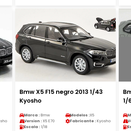
Bmw X5 F15 negro 2013 1/43
Bm
Kyosho
1/
Marca :
Bmw
Modelos :
X5
M
sho
Version :
X5 E70
Fabricante :
Kyosho
V
Escala :
1/18
E