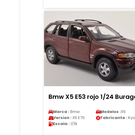
Bmw X5 E53 rojo 1/24 Burag
Marca :
Bmw
Modelos :
X5
Version :
X5 E70
Fabricante :
Kyo
Escala :
1/18