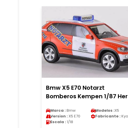
Bmw X5 E70 Notarzt
Bomberos Kempen 1/87 He
Marca :
Bmw
Modelos :
X5
Version :
X5 E70
Fabricante :
Kyo
Escala :
1/18