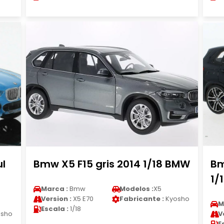
l
Bmw X5 F15 gris 2014 1/18 BMW
Bm
1/
Marca :
Bmw
Modelos :
X5
Version :
X5 E70
Fabricante :
Kyosho
M
Escala :
1/18
sho
V
E