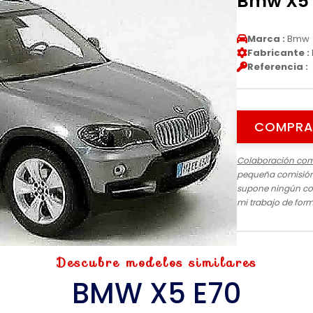
Bmw X5 E
Marca :
Bmw
Fabricante :
Referencia :
COMPRA
Colaboración com
pequeña comisión 
supone ningún cos
mi trabajo de for
Descubre modelos similares
BMW X5 E70