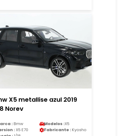
w X5 metallise azul 2019
18 Norev
arca :
Bmw
Modelos :
X5
ersion :
X5 E70
Fabricante :
Kyosho
scala :
1/18