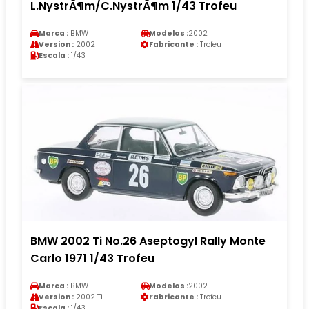
L.NystrÃ¶m/C.NystrÃ¶m 1/43 Trofeu
Marca :
BMW
Modelos :
2002
Version :
2002
Fabricante :
Trofeu
Escala :
1/43
BMW 2002 Ti No.26 Aseptogyl Rally Monte
Carlo 1971 1/43 Trofeu
Marca :
BMW
Modelos :
2002
Version :
2002 Ti
Fabricante :
Trofeu
Escala :
1/43