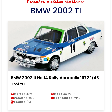
Descubre modelos similares
BMW 2002 TI
BMW 2002 ti No.14 Rally Acropolis 1972 1/43
Trofeu
Marca :
BMW
Modelos :
2002
Version :
2002
Fabricante :
Trofeu
Escala :
1/43