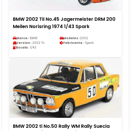
BMW 2002 Tii No.45 Jagermeister DRM 200
Meilen Norisring 1974 1/43 Spark
Marca :
BMW
Modelos :
2002
Version :
2002 Tii
Fabricante :
Spark
Escala :
1/43
BMW 2002 ti No.50 Rally WM Rally Suecia