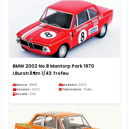
BMW 2002 No.8 Mantorp Park 1970
I.BurstrÃ¶m 1/43 Trofeu
Marca :
BMW
Modelos :
2002
Version :
2002
Fabricante :
Trofeu
Escala :
1/43