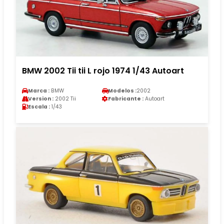
BMW 2002 Tii tii L rojo 1974 1/43 Autoart
Marca :
BMW
Modelos :
2002
Version :
2002 Tii
Fabricante :
Autoart
Escala :
1/43