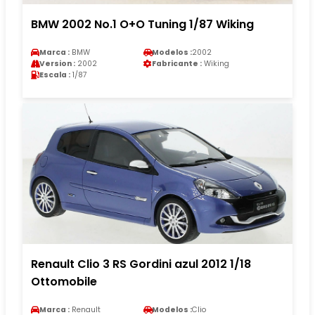
BMW 2002 No.1 O+O Tuning 1/87 Wiking
Marca :
BMW
Modelos :
2002
Version :
2002
Fabricante :
Wiking
Escala :
1/87
Renault Clio 3 RS Gordini azul 2012 1/18
Ottomobile
Marca :
Renault
Modelos :
Clio