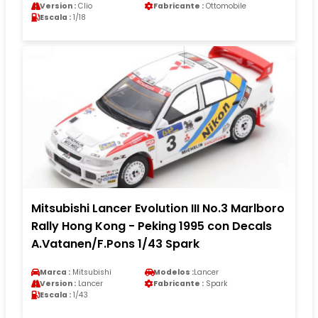
Version :
Clio
Fabricante :
Ottomobile
Escala :
1/18
Mitsubishi Lancer Evolution III No.3 Marlboro
Rally Hong Kong - Peking 1995 con Decals
A.Vatanen/F.Pons 1/43 Spark
Marca :
Mitsubishi
Modelos :
Lancer
Version :
Lancer
Fabricante :
Spark
Escala :
1/43