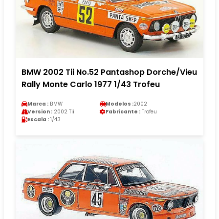
BMW 2002 Tii No.52 Pantashop Dorche/Vieu
Rally Monte Carlo 1977 1/43 Trofeu
Marca :
BMW
Modelos :
2002
Version :
2002 Tii
Fabricante :
Trofeu
Escala :
1/43