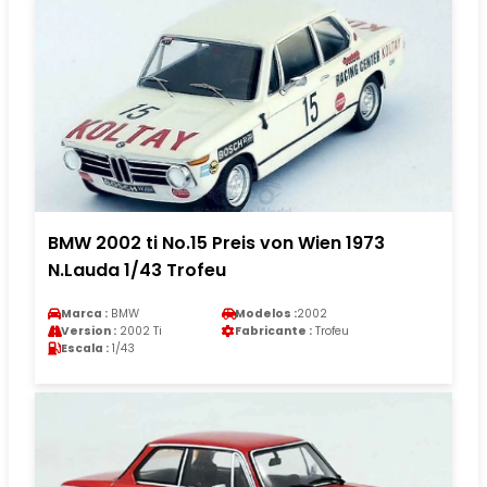
BMW 2002 ti No.15 Preis von Wien 1973
N.Lauda 1/43 Trofeu
Marca :
BMW
Modelos :
2002
Version :
2002 Ti
Fabricante :
Trofeu
Escala :
1/43