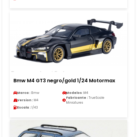
Bmw M4 GT3 negro/gold 1/24 Motormax
Marca :
Bmw
Modelos :
M4
Fabricante :
TrueScale
Version :
M4
Miniatures
Escala :
1/43