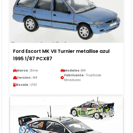
Ford Escort MK VII Turnier metallise azul
1995 1/87 PCX87
Marca :
Bmw
Modelos :
M4
Fabricante :
TrueScale
Version :
M4
Miniatures
Escala :
1/43