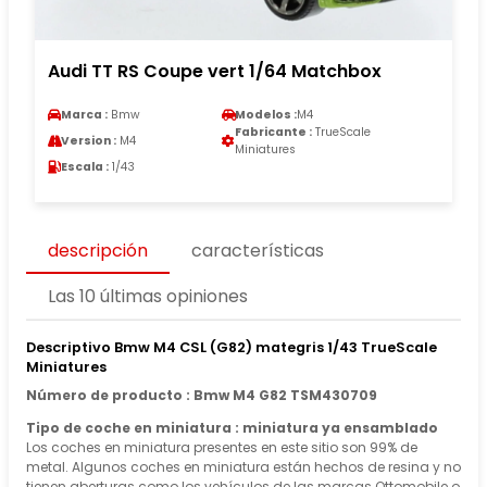
Audi TT RS Coupe vert 1/64 Matchbox
Marca :
Bmw
Modelos :
M4
Fabricante :
TrueScale
Version :
M4
Miniatures
Escala :
1/43
descripción
características
Las 10 últimas opiniones
Descriptivo Bmw M4 CSL (G82) mategris 1/43 TrueScale
Miniatures
Número de producto : Bmw M4 G82 TSM430709
Tipo de coche en miniatura : miniatura ya ensamblado
Los coches en miniatura presentes en este sitio son 99% de
metal. Algunos coches en miniatura están hechos de resina y no
tienen aberturas como los vehículos de las marcas Ottomobile o