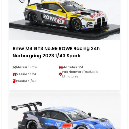
Bmw M4 GT3 No.99 ROWE Racing 24h
Nürburgring 2023 1/43 Spark
Marca :
Bmw
Modelos :
M4
Fabricante :
TrueScale
Version :
M4
Miniatures
Escala :
1/43