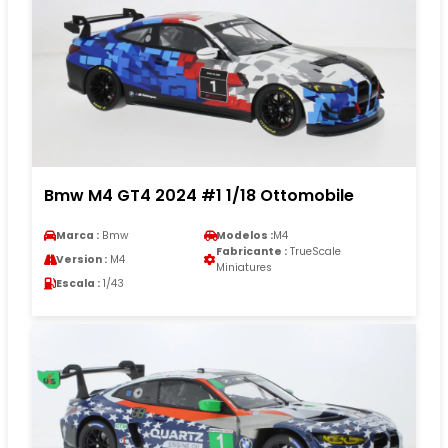
Bmw M4 GT4 2024 #1 1/18 Ottomobile
Marca :
Bmw
Modelos :
M4
Fabricante :
TrueScale
Version :
M4
Miniatures
Escala :
1/43