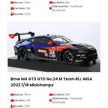
Marca :
Bmw
Modelos :
M4
Fabricante :
TrueScale
Version :
M4
Miniatures
Escala :
1/43
Bmw M4 GT3 GTD No.24 M Team RLL IMSA
2022 1/18 Minichamps
Marca :
Bmw
Modelos :
M4
Fabricante :
TrueScale
Version :
M4
Miniatures
Escala :
1/43