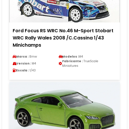
Ford Focus RS WRC No.46 M-Sport Stobart
WRC Rally Wales 2008 /C.Cassina 1/43
Minichamps
Marca :
Bmw
Modelos :
M4
Fabricante :
TrueScale
Version :
M4
Miniatures
Escala :
1/43