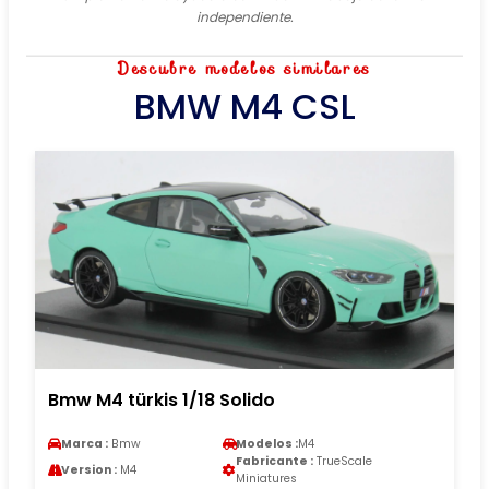
independiente.
Descubre modelos similares
BMW M4 CSL
Bmw M4 türkis 1/18 Solido
Marca :
Bmw
Modelos :
M4
Fabricante :
TrueScale
Version :
M4
Miniatures