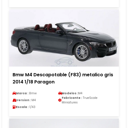
Bmw M4 Descapotable (F83) metalico gris
2014 1/18 Paragon
Marca :
Bmw
Modelos :
M4
Fabricante :
TrueScale
Version :
M4
Miniatures
Escala :
1/43