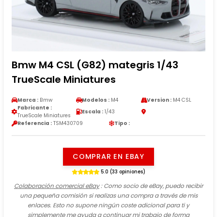
Bmw M4 CSL (G82) mategris 1/43
TrueScale Miniatures
Marca :
Bmw
Modelos :
M4
Version :
M4 CSL
Fabricante :
Escala :
1/43
TrueScale Miniatures
Referencia :
TSM430709
Tipo :
COMPRAR EN EBAY
5.0 (33 opiniones)
Colaboración comercial eBay
: Como socio de eBay, puedo recibir
una pequeña comisión si realizas una compra a través de mis
enlaces. Esto no supone ningún coste adicional para ti y
simplemente me ayuda a continuar mi trabajo de forma