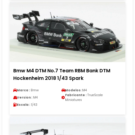
Bmw M4 DTM No.7 Team RBM Bank DTM
Hockenheim 2018 1/43 Spark
Marca :
Bmw
Modelos :
M4
Fabricante :
TrueScale
Version :
M4
Miniatures
Escala :
1/43