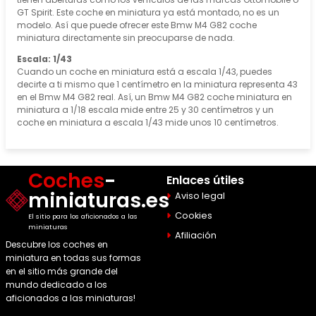
GT Spirit. Este coche en miniatura ya está montado, no es un
modelo. Así que puede ofrecer este Bmw M4 G82 coche
miniatura directamente sin preocuparse de nada.
Escala: 1/43
Cuando un coche en miniatura está a escala 1/43, puedes
decirte a ti mismo que 1 centímetro en la miniatura representa 43
en el Bmw M4 G82 real. Así, un Bmw M4 G82 coche miniatura en
miniatura a 1/18 escala mide entre 25 y 30 centímetros y un
coche en miniatura a escala 1/43 mide unos 10 centímetros.
Coches
-
Enlaces útiles
miniaturas.es
Aviso legal
Cookies
El sitio para los aficionados a las
miniaturas
Afiliación
Descubre los coches en
miniatura en todas sus formas
en el sitio más grande del
mundo dedicado a los
aficionados a las miniaturas!