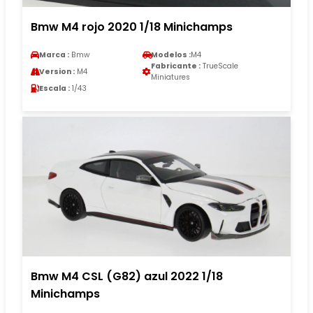
Bmw M4 rojo 2020 1/18 Minichamps
Marca :
Bmw
Modelos :
M4
Fabricante :
TrueScale
Version :
M4
Miniatures
Escala :
1/43
Bmw M4 CSL (G82) azul 2022 1/18
Minichamps