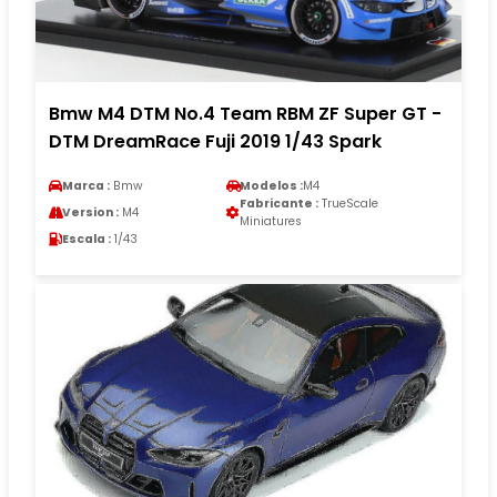
Bmw M4 DTM No.4 Team RBM ZF Super GT -
DTM DreamRace Fuji 2019 1/43 Spark
Marca :
Bmw
Modelos :
M4
Fabricante :
TrueScale
Version :
M4
Miniatures
Escala :
1/43