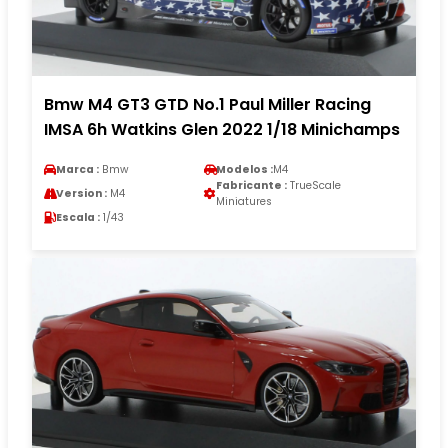
Bmw M4 GT3 GTD No.1 Paul Miller Racing
IMSA 6h Watkins Glen 2022 1/18 Minichamps
Marca :
Bmw
Modelos :
M4
Fabricante :
TrueScale
Version :
M4
Miniatures
Escala :
1/43