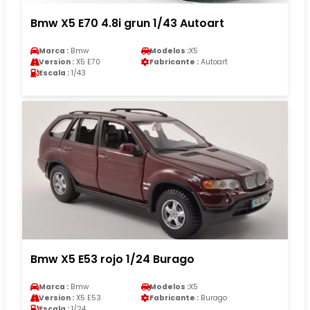
Bmw X5 E70 4.8i grun 1/43 Autoart
Marca :
Bmw
Modelos :
X5
Version :
X5 E70
Fabricante :
Autoart
Escala :
1/43
Bmw X5 E53 rojo 1/24 Burago
Marca :
Bmw
Modelos :
X5
Version :
X5 E53
Fabricante :
Burago
Escala :
1/24