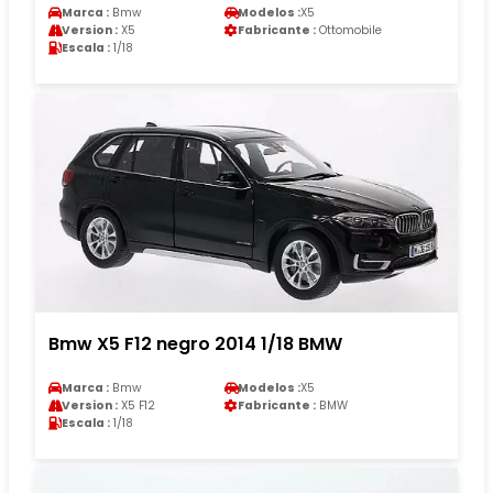
Marca :
Bmw
Modelos :
X5
Version :
X5
Fabricante :
Ottomobile
Escala :
1/18
Bmw X5 F12 negro 2014 1/18 BMW
Marca :
Bmw
Modelos :
X5
Version :
X5 F12
Fabricante :
BMW
Escala :
1/18