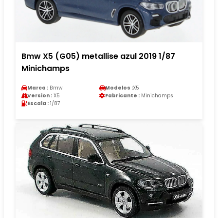
Bmw X5 (G05) metallise azul 2019 1/87
Minichamps
Marca :
Bmw
Modelos :
X5
Version :
X5
Fabricante :
Minichamps
Escala :
1/87