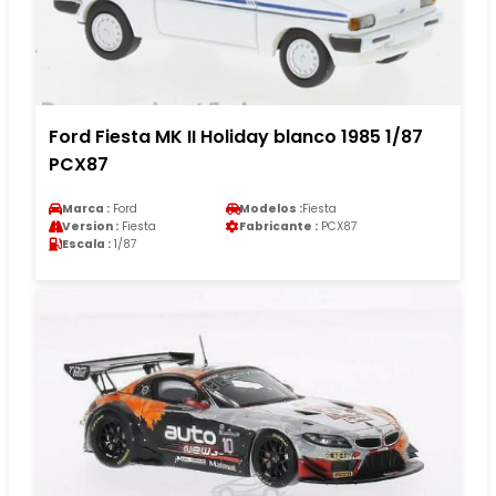
Ford Fiesta MK II Holiday blanco 1985 1/87
PCX87
Marca :
Ford
Modelos :
Fiesta
Version :
Fiesta
Fabricante :
PCX87
Escala :
1/87