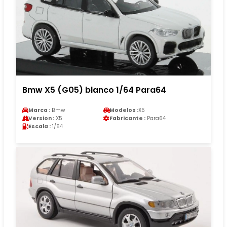
Bmw X5 (G05) blanco 1/64 Para64
Marca :
Bmw
Modelos :
X5
Version :
X5
Fabricante :
Para64
Escala :
1/64