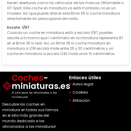
tienen aberturas como los vehículos de las marcas Ottomobile o
GT Spirit. Este coche en miniatura ya está montado, no es un
modelo. Así que puede ofrecer este Bmw X5 Iv coche miniatura
directamente sin preocuparse de nada.
Escala: 1/87
Cuando un coche en miniatura está a escala 1/87, puedes
decirte a ti mismo que 1 centímetro en la miniatura representa 87
en el Bmw X5 Iv real. Así, un Bmw X5 Iv coche miniatura en
miniatura a 1/18 escala mide entre 25 y 30 centímetros y un
coche en miniatura a escala 1/43 mide unos 10 centímetros.
Coches
-
Enlaces útiles
miniaturas.es
Aviso legal
Cookies
El sitio para los aficionados a las
miniaturas
Afiliación
Descubre los coches en
miniatura en todas sus formas
en el sitio más grande del
mundo dedicado a los
aficionados a las miniaturas!