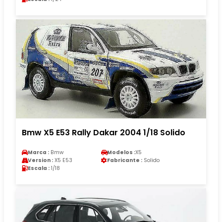
Bmw X5 E53 Rally Dakar 2004 1/18 Solido
Marca :
Bmw
Modelos :
X5
Version :
X5 E53
Fabricante :
Solido
Escala :
1/18