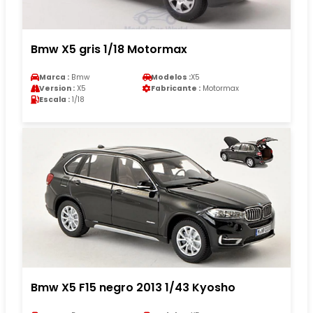
Bmw X5 gris 1/18 Motormax
Marca :
Bmw
Modelos :
X5
Version :
X5
Fabricante :
Motormax
Escala :
1/18
Bmw X5 F15 negro 2013 1/43 Kyosho