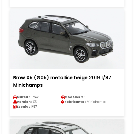
Bmw X5 (G05) metallise beige 2019 1/87
Minichamps
Marca :
Bmw
Modelos :
X5
Version :
X5
Fabricante :
Minichamps
Escala :
1/87