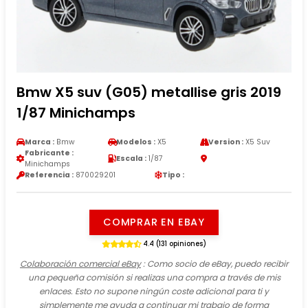
Bmw X5 suv (G05) metallise gris 2019
1/87 Minichamps
Marca :
Bmw
Modelos :
X5
Version :
X5 Suv
Fabricante :
Escala :
1/87
Minichamps
Referencia :
870029201
Tipo :
COMPRAR EN EBAY
4.4 (131 opiniones)
Colaboración comercial eBay
: Como socio de eBay, puedo recibir
una pequeña comisión si realizas una compra a través de mis
enlaces. Esto no supone ningún coste adicional para ti y
simplemente me ayuda a continuar mi trabajo de forma