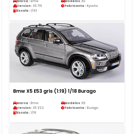
Marca :
Bmw
Modelos :
X5
Version :
X5 F15
Fabricante :
Kyosho
Escala :
1/43
Bmw X5 E53 gris (1:19) 1/18 Burago
Marca :
Bmw
Modelos :
X5
Version :
X5 E53
Fabricante :
Burago
Escala :
1/18