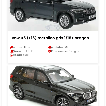
Bmw X5 (F15) metalico gris 1/18 Paragon
Marca :
Bmw
Modelos :
X5
Version :
X5 F15
Fabricante :
Paragon
Escala :
1/18