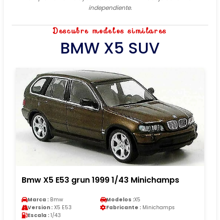
independiente.
Descubre modelos similares
BMW X5 SUV
Bmw X5 E53 grun 1999 1/43 Minichamps
Marca :
Bmw
Modelos :
X5
Version :
X5 E53
Fabricante :
Minichamps
Escala :
1/43