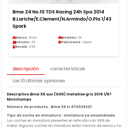
Bmw Z4 No.10 TDS Racing 24h Spa 2014
B.Lariche/E.Clement/N.Armindo/O.Pla 1/43
Spark
Marca :
Bmw
Modelos :
Z4
Version :
Z4
Fabricante :
Spark
Escala :
1/43
descripción
características
Las 10 últimas opiniones
Descriptivo Bmw X5 suv (G05) metallise gris 2019 1/87
Minichamps
Número de producto : Bmw X5 Iv 870029201
Tipo de coche en miniatura : miniatura ya ensamblado
Los coches en miniatura presentes en este sitio son 99% de
metal. Algunos coches en miniatura están hechos de resina y no