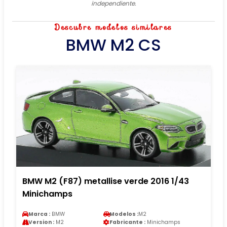
independiente.
Descubre modelos similares
BMW M2 CS
BMW M2 (F87) metallise verde 2016 1/43
Minichamps
Marca :
BMW
Modelos :
M2
Version :
M2
Fabricante :
Minichamps