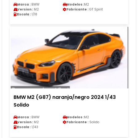
Marca :
BMW
Modelos :
M2
Version :
M2
Fabricante :
GT Spirit
Escala :
1/18
BMW M2 (G87) naranja/negro 2024 1/43
Solido
Marca :
BMW
Modelos :
M2
Version :
M2
Fabricante :
Solido
Escala :
1/43