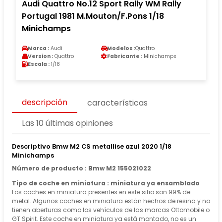
Audi Quattro No.12 Sport Rally WM Rally
Portugal 1981 M.Mouton/F.Pons 1/18
Minichamps
Marca :
Audi
Modelos :
Quattro
Version :
Quattro
Fabricante :
Minichamps
Escala :
1/18
descripción
características
Las 10 últimas opiniones
Descriptivo Bmw M2 CS metallise azul 2020 1/18
Minichamps
Número de producto : Bmw M2 155021022
Tipo de coche en miniatura : miniatura ya ensamblado
Los coches en miniatura presentes en este sitio son 99% de
metal. Algunos coches en miniatura están hechos de resina y no
tienen aberturas como los vehículos de las marcas Ottomobile o
GT Spirit. Este coche en miniatura ya está montado, no es un