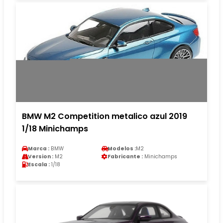
BMW M2 Competition metalico azul 2019
1/18 Minichamps
Marca :
BMW
Modelos :
M2
Version :
M2
Fabricante :
Minichamps
Escala :
1/18