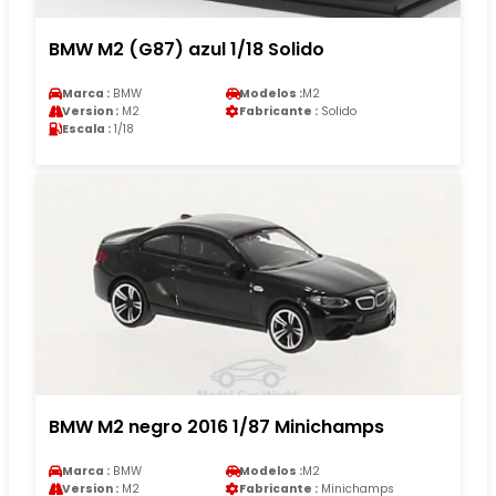
BMW M2 (G87) azul 1/18 Solido
Marca :
BMW
Modelos :
M2
Version :
M2
Fabricante :
Solido
Escala :
1/18
BMW M2 negro 2016 1/87 Minichamps
Marca :
BMW
Modelos :
M2
Version :
M2
Fabricante :
Minichamps