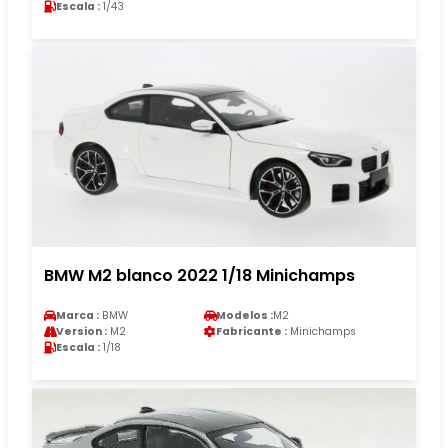
Escala :
1/43
BMW M2 blanco 2022 1/18 Minichamps
Marca :
BMW
Modelos :
M2
Version :
M2
Fabricante :
Minichamps
Escala :
1/18