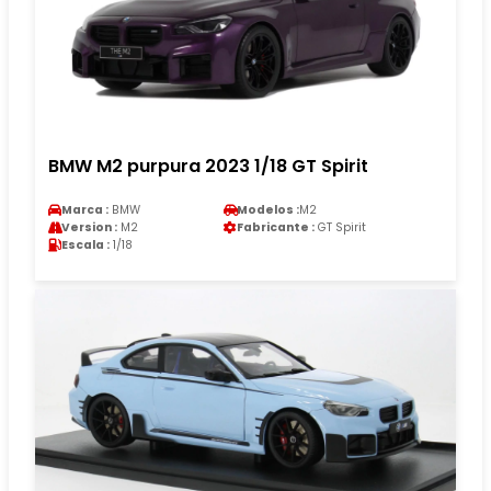
BMW M2 purpura 2023 1/18 GT Spirit
Marca :
BMW
Modelos :
M2
Version :
M2
Fabricante :
GT Spirit
Escala :
1/18