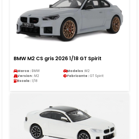
BMW M2 CS gris 2026 1/18 GT Spirit
Marca :
BMW
Modelos :
M2
Version :
M2
Fabricante :
GT Spirit
Escala :
1/18