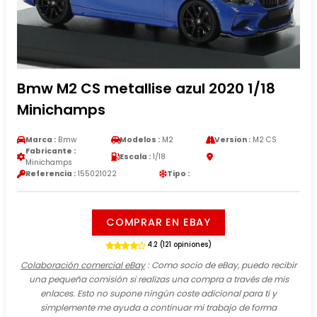
Bmw M2 CS metallise azul 2020 1/18
Minichamps
Marca :
Bmw
Modelos :
M2
Version :
M2 CS
Fabricante :
Escala :
1/18
Minichamps
Referencia :
155021022
Tipo :
COMPRAR EN EBAY
4.2 (121 opiniones)
Colaboración comercial eBay
: Como socio de eBay, puedo recibir
una pequeña comisión si realizas una compra a través de mis
enlaces. Esto no supone ningún coste adicional para ti y
simplemente me ayuda a continuar mi trabajo de forma