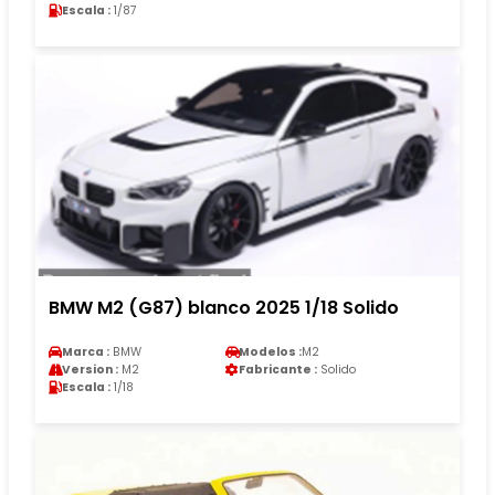
Escala :
1/87
BMW M2 (G87) blanco 2025 1/18 Solido
Marca :
BMW
Modelos :
M2
Version :
M2
Fabricante :
Solido
Escala :
1/18