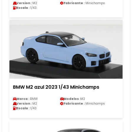
Version :
M2
Fabricante :
Minichamps
Escala :
1/43
BMW M2 azul 2023 1/43 Minichamps
Marca :
BMW
Modelos :
M2
Version :
M2
Fabricante :
Minichamps
Escala :
1/43