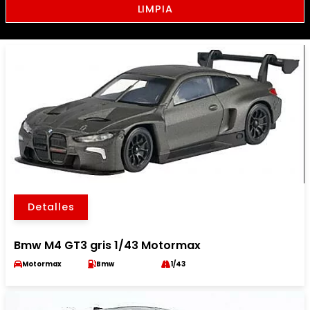
LIMPIA
Detalles
Bmw M4 GT3 gris 1/43 Motormax
Motormax
Bmw
1/43