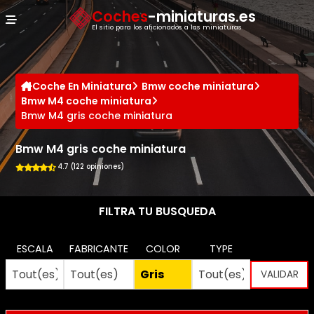
Panel de gestión de cookies
Coches
-miniaturas.es
El sitio para los aficionados a las miniaturas
Coche En Miniatura
Bmw coche miniatura
Bmw M4 coche miniatura
Bmw M4 gris coche miniatura
Bmw M4 gris coche miniatura
4.7 (122 opiniones)
FILTRA TU BUSQUEDA
ESCALA
FABRICANTE
COLOR
TYPE