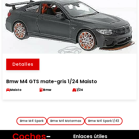
Detalles
Bmw M4 GTS mate-gris 1/24 Maisto
Maisto
Bmw
1/24
Bmw M4 Spark
Bmw M4 Motormax
Bmw M4 Spark 1/43
Coches
-
Enlaces útiles