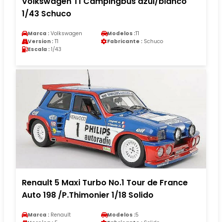
Volkswagen T1 Campingbus azul/blanco
1/43 Schuco
Marca :
Volkswagen
Modelos :
T1
Version :
T1
Fabricante :
Schuco
Escala :
1/43
Renault 5 Maxi Turbo No.1 Tour de France
Auto 198 /P.Thimonier 1/18 Solido
Marca :
Renault
Modelos :
5