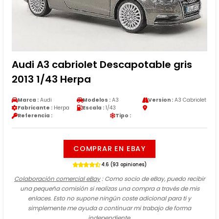
Audi A3 cabriolet Descapotable gris
2013 1/43 Herpa
Marca :
Audi
Modelos :
A3
Version :
A3 Cabriolet
Fabricante :
Herpa
Escala :
1/43
Referencia :
Tipo :
COMPRAR EN EBAY
4.6 (93 opiniones)
Colaboración comercial eBay
: Como socio de eBay, puedo recibir
una pequeña comisión si realizas una compra a través de mis
enlaces. Esto no supone ningún coste adicional para ti y
simplemente me ayuda a continuar mi trabajo de forma
independiente.