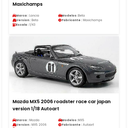
Maxichamps
Marca :
Lancia
Modelos :
Beta
Version :
Beta
Fabricante :
Maxichamps
Escala :
1/43
Mazda MX5 2006 roadster race car japan
version 1/18 Autoart
Marca :
Mazda
Modelos :
MX5
Version :
MX5 2006
Fabricante :
Autoart