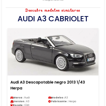
Descubre modelos similares
AUDI A3 CABRIOLET
Audi A3 Descapotable negro 2013 1/43
Herpa
Marca :
Audi
Modelos :
A3
Version :
A3
Fabricante :
Herpa
Escala :
1/43