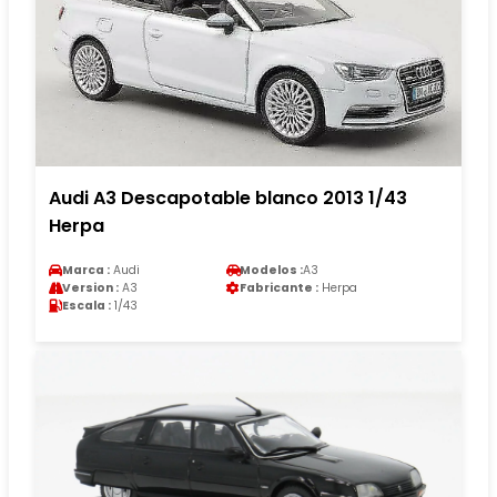
Audi A3 Descapotable blanco 2013 1/43
Herpa
Marca :
Audi
Modelos :
A3
Version :
A3
Fabricante :
Herpa
Escala :
1/43