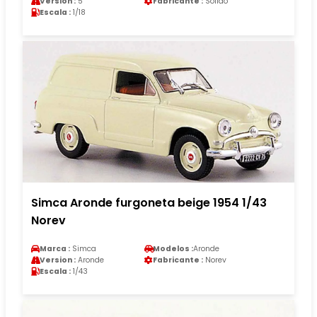
Version :
5
Fabricante :
Solido
Escala :
1/18
Simca Aronde furgoneta beige 1954 1/43
Norev
Marca :
Simca
Modelos :
Aronde
Version :
Aronde
Fabricante :
Norev
Escala :
1/43