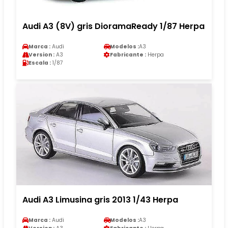
Audi A3 (8V) gris DioramaReady 1/87 Herpa
Marca :
Audi
Modelos :
A3
Version :
A3
Fabricante :
Herpa
Escala :
1/87
Audi A3 Limusina gris 2013 1/43 Herpa
Marca :
Audi
Modelos :
A3