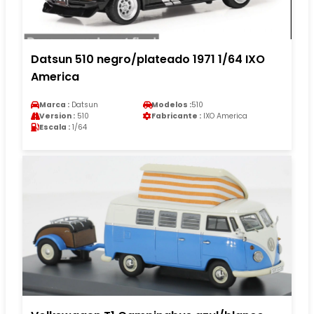
Datsun 510 negro/plateado 1971 1/64 IXO
America
Marca :
Datsun
Modelos :
510
Version :
510
Fabricante :
IXO America
Escala :
1/64