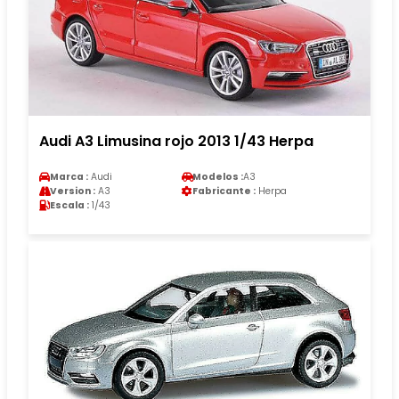
Audi A3 Limusina rojo 2013 1/43 Herpa
Marca :
Audi
Modelos :
A3
Version :
A3
Fabricante :
Herpa
Escala :
1/43