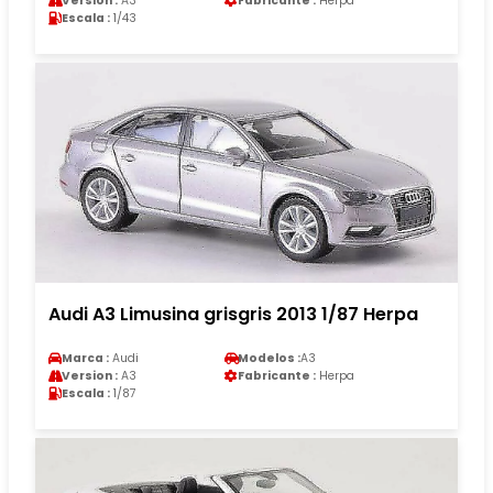
Version :
A3
Fabricante :
Herpa
Escala :
1/43
Audi A3 Limusina grisgris 2013 1/87 Herpa
Marca :
Audi
Modelos :
A3
Version :
A3
Fabricante :
Herpa
Escala :
1/87