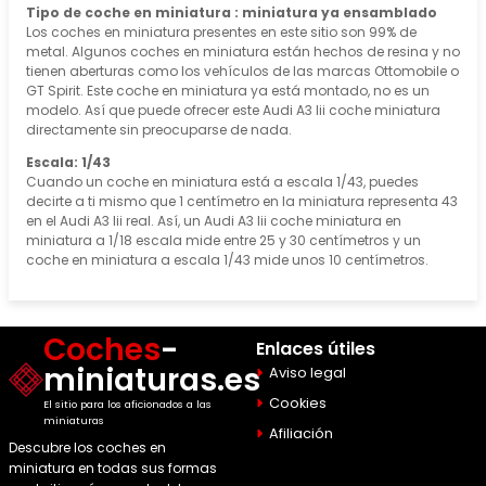
Tipo de coche en miniatura : miniatura ya ensamblado
Los coches en miniatura presentes en este sitio son 99% de
metal. Algunos coches en miniatura están hechos de resina y no
tienen aberturas como los vehículos de las marcas Ottomobile o
GT Spirit. Este coche en miniatura ya está montado, no es un
modelo. Así que puede ofrecer este Audi A3 Iii coche miniatura
directamente sin preocuparse de nada.
Escala: 1/43
Cuando un coche en miniatura está a escala 1/43, puedes
decirte a ti mismo que 1 centímetro en la miniatura representa 43
en el Audi A3 Iii real. Así, un Audi A3 Iii coche miniatura en
miniatura a 1/18 escala mide entre 25 y 30 centímetros y un
coche en miniatura a escala 1/43 mide unos 10 centímetros.
Coches
-
Enlaces útiles
miniaturas.es
Aviso legal
Cookies
El sitio para los aficionados a las
miniaturas
Afiliación
Descubre los coches en
miniatura en todas sus formas