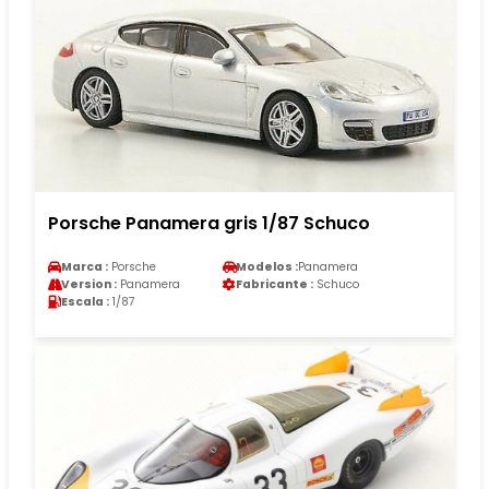
Porsche Panamera gris 1/87 Schuco
Marca :
Porsche
Modelos :
Panamera
Version :
Panamera
Fabricante :
Schuco
Escala :
1/87