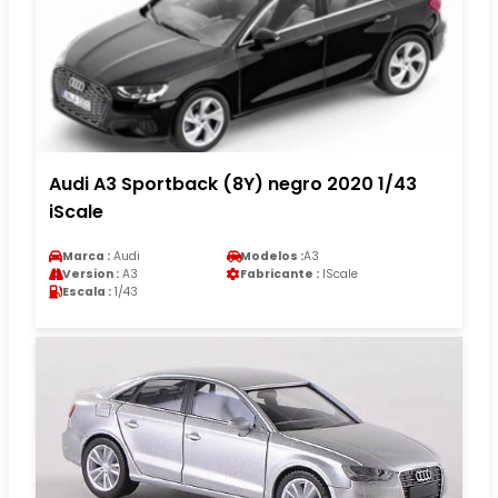
Audi A3 Sportback (8Y) negro 2020 1/43
iScale
Marca :
Audi
Modelos :
A3
Version :
A3
Fabricante :
IScale
Escala :
1/43