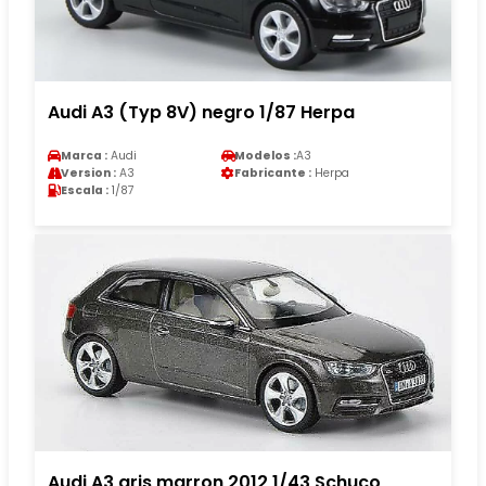
Audi A3 (Typ 8V) negro 1/87 Herpa
Marca :
Audi
Modelos :
A3
Version :
A3
Fabricante :
Herpa
Escala :
1/87
Audi A3 gris marron 2012 1/43 Schuco