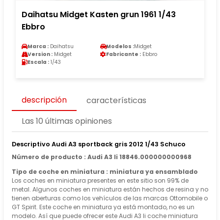
Daihatsu Midget Kasten grun 1961 1/43
Ebbro
Marca :
Daihatsu
Modelos :
Midget
Version :
Midget
Fabricante :
Ebbro
Escala :
1/43
descripción
características
Las 10 últimas opiniones
Descriptivo Audi A3 sportback gris 2012 1/43 Schuco
Número de producto : Audi A3 Ii 18846.000000000968
Tipo de coche en miniatura : miniatura ya ensamblado
Los coches en miniatura presentes en este sitio son 99% de
metal. Algunos coches en miniatura están hechos de resina y no
tienen aberturas como los vehículos de las marcas Ottomobile o
GT Spirit. Este coche en miniatura ya está montado, no es un
modelo. Así que puede ofrecer este Audi A3 Ii coche miniatura