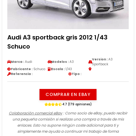
Audi A3 sportback gris 2012 1/43
Schuco
Version :
A3
Marca :
Audi
Modelos :
A3
Sportback
Fabricante :
Schuco
Escala :
1/43
Referencia :
Tipo :
COMPRAR EN EBAY
4.7 (179 opiniones)
Colaboración comercial eBay
: Como socio de eBay, puedo recibir
una pequeña comisión si realizas una compra a través de mis
enlaces. Esto no supone ningún coste adicional para ti y
simplemente me ayuda a continuar mi trabajo de forma