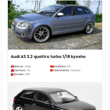
Audi A3 3.2 quattro turbo 1/18 kyosho
Marca :
Audi
Modelos :
A3
Version :
A3
Fabricante :
Kyosho
Escala :
1/18