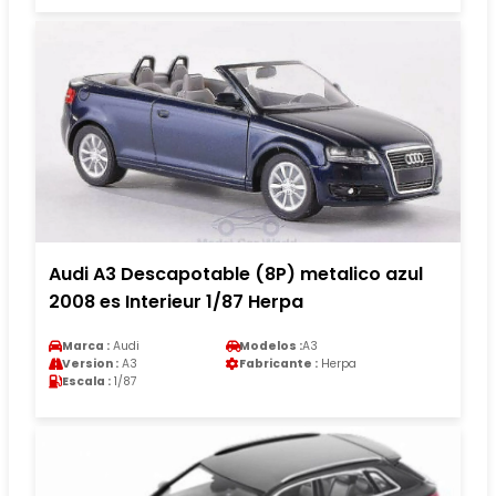
Audi A3 Descapotable (8P) metalico azul
2008 es Interieur 1/87 Herpa
Marca :
Audi
Modelos :
A3
Version :
A3
Fabricante :
Herpa
Escala :
1/87