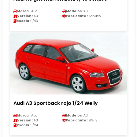
Marca :
Audi
Modelos :
A3
Version :
A3
Fabricante :
Schuco
Escala :
1/43
Audi A3 Sportback rojo 1/24 Welly
Marca :
Audi
Modelos :
A3
Version :
A3
Fabricante :
Welly
Escala :
1/24