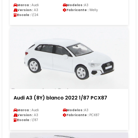
Marca :
Audi
Modelos :
A3
Version :
A3
Fabricante :
Welly
Escala :
1/24
Audi A3 (8Y) blanco 2022 1/87 PCX87
Marca :
Audi
Modelos :
A3
Version :
A3
Fabricante :
PCX87
Escala :
1/87