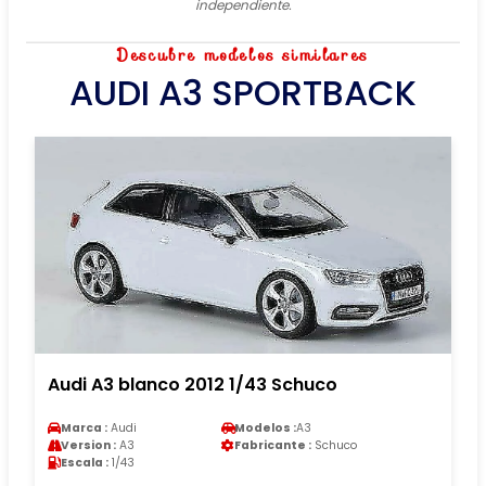
independiente.
Descubre modelos similares
AUDI A3 SPORTBACK
Audi A3 blanco 2012 1/43 Schuco
Marca :
Audi
Modelos :
A3
Version :
A3
Fabricante :
Schuco
Escala :
1/43