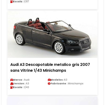
Escala :
1/87
Audi A3 Descapotable metalico gris 2007
sans Vitrine 1/43 Minichamps
Marca :
Audi
Modelos :
A3
Version :
A3
Fabricante :
Minichamps
Escala :
1/43