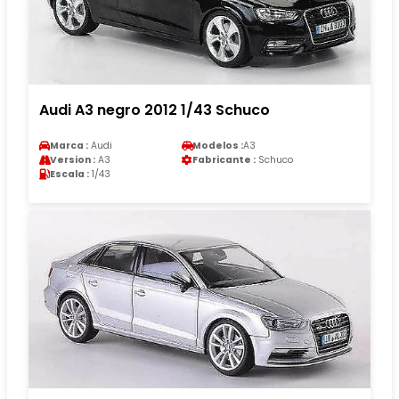
Audi A3 negro 2012 1/43 Schuco
Marca :
Audi
Modelos :
A3
Version :
A3
Fabricante :
Schuco
Escala :
1/43