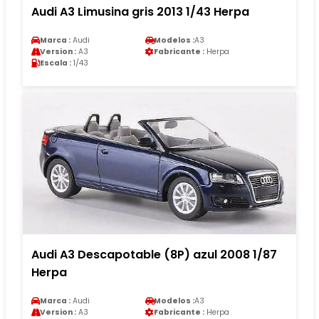
Audi A3 Limusina gris 2013 1/43 Herpa
Marca :
Audi
Modelos :
A3
Version :
A3
Fabricante :
Herpa
Escala :
1/43
Audi A3 Descapotable (8P) azul 2008 1/87
Herpa
Marca :
Audi
Modelos :
A3
Version :
A3
Fabricante :
Herpa