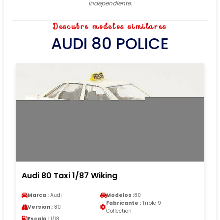
independiente.
Descubre modelos similares
AUDI 80 POLICE
Audi 80 Taxi 1/87 Wiking
Marca :
Audi
Modelos :
80
Fabricante :
Triple 9
Version :
80
Collection
Escala :
1/18