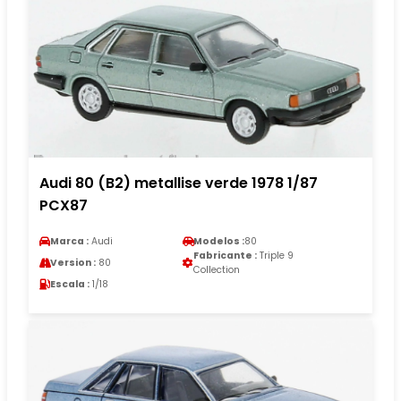
Audi 80 (B2) metallise verde 1978 1/87
PCX87
Marca :
Audi
Modelos :
80
Fabricante :
Triple 9
Version :
80
Collection
Escala :
1/18