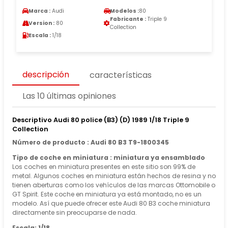
Marca :
Audi
Modelos :
80
Fabricante :
Triple 9
Version :
80
Collection
Escala :
1/18
descripción
características
Las 10 últimas opiniones
Descriptivo Audi 80 police (B3) (D) 1989 1/18 Triple 9
Collection
Número de producto : Audi 80 B3 T9-1800345
Tipo de coche en miniatura : miniatura ya ensamblado
Los coches en miniatura presentes en este sitio son 99% de
metal. Algunos coches en miniatura están hechos de resina y no
tienen aberturas como los vehículos de las marcas Ottomobile o
GT Spirit. Este coche en miniatura ya está montado, no es un
modelo. Así que puede ofrecer este Audi 80 B3 coche miniatura
directamente sin preocuparse de nada.
Escala: 1/18