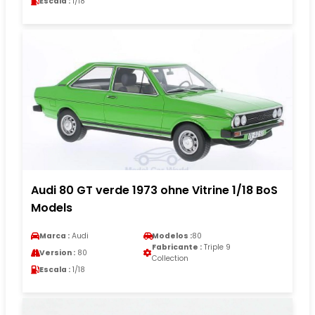
Escala :
1/18
Audi 80 GT verde 1973 ohne Vitrine 1/18 BoS
Models
Marca :
Audi
Modelos :
80
Fabricante :
Triple 9
Version :
80
Collection
Escala :
1/18