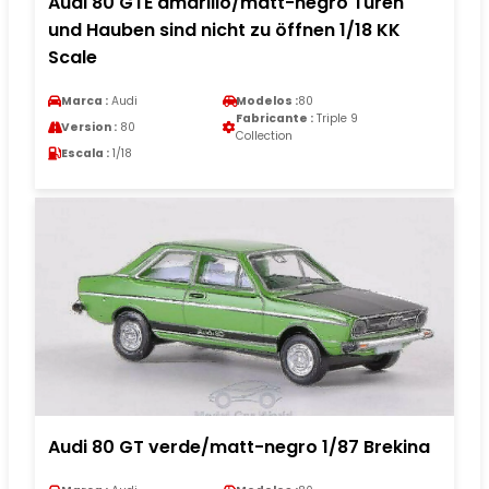
Audi 80 GTE amarillo/matt-negro Türen
und Hauben sind nicht zu öffnen 1/18 KK
Scale
Marca :
Audi
Modelos :
80
Fabricante :
Triple 9
Version :
80
Collection
Escala :
1/18
Audi 80 GT verde/matt-negro 1/87 Brekina