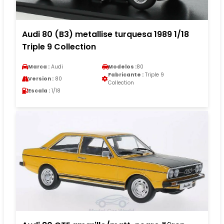
Audi 80 (B3) metallise turquesa 1989 1/18
Triple 9 Collection
Marca :
Audi
Modelos :
80
Fabricante :
Triple 9
Version :
80
Collection
Escala :
1/18