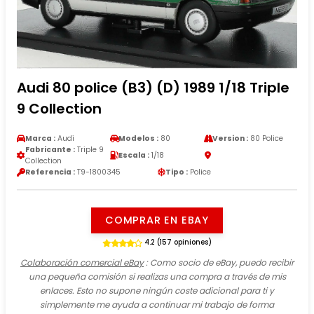
Audi 80 police (B3) (D) 1989 1/18 Triple
9 Collection
Marca :
Audi
Modelos :
80
Version :
80 Police
Fabricante :
Triple 9
Escala :
1/18
Collection
Referencia :
T9-1800345
Tipo :
Police
COMPRAR EN EBAY
4.2 (157 opiniones)
Colaboración comercial eBay
: Como socio de eBay, puedo recibir
una pequeña comisión si realizas una compra a través de mis
enlaces. Esto no supone ningún coste adicional para ti y
simplemente me ayuda a continuar mi trabajo de forma