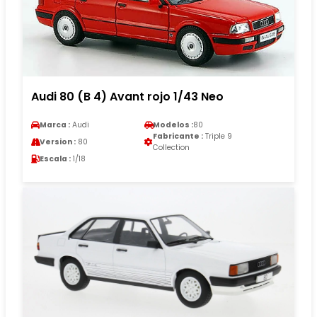
Audi 80 (B 4) Avant rojo 1/43 Neo
Marca :
Audi
Modelos :
80
Fabricante :
Triple 9
Version :
80
Collection
Escala :
1/18