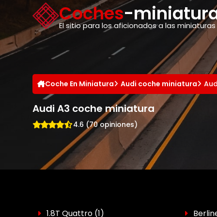
Panel de gestión de cookies
Coches
-miniatura
El sitio para los aficionados a las miniaturas
Coche En Miniatura
Audi coche miniatura
Aud
Audi A3 coche miniatura
4.6 (70 opiniones)
1.8T Quattro
(1)
Berli