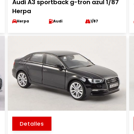
Audi A3 sportback g-tron azul 1/87
Herpa
Herpa
Audi
1/87
Detalles