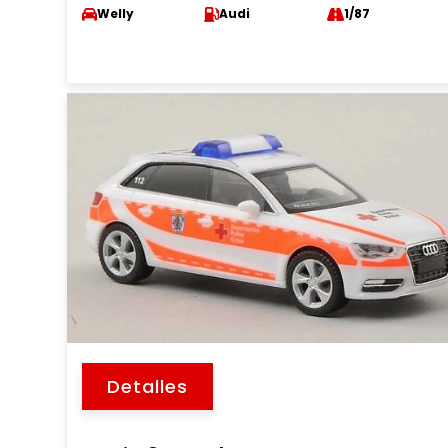
Welly
Audi
1/87
Detalles