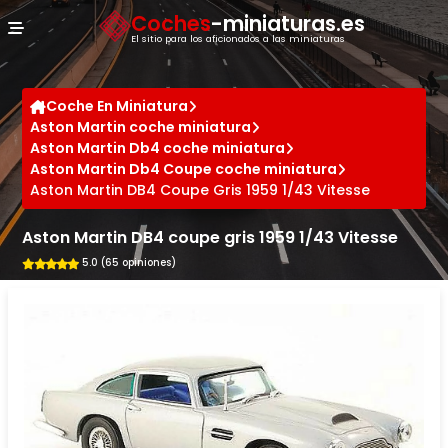
Panel de gestión de cookies
Coches
-miniaturas.es
El sitio para los aficionados a las miniaturas
Coche En Miniatura
Aston Martin coche miniatura
Aston Martin Db4 coche miniatura
Aston Martin Db4 Coupe coche miniatura
Aston Martin DB4 Coupe Gris 1959 1/43 Vitesse
Aston Martin DB4 coupe gris 1959 1/43 Vitesse
5.0 (65 opiniones)