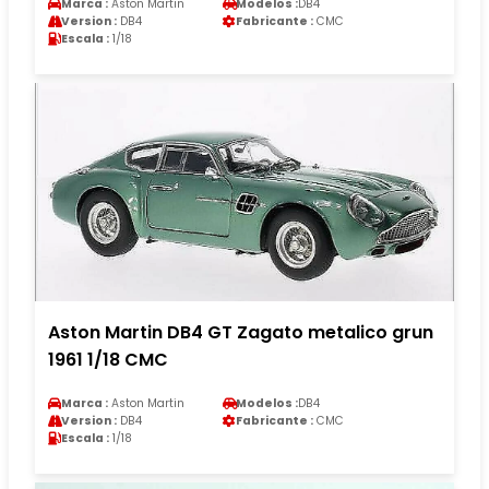
Marca :
Aston Martin
Modelos :
DB4
Version :
DB4
Fabricante :
CMC
Escala :
1/18
Aston Martin DB4 GT Zagato metalico grun
1961 1/18 CMC
Marca :
Aston Martin
Modelos :
DB4
Version :
DB4
Fabricante :
CMC
Escala :
1/18