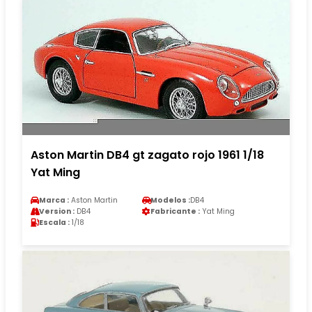
Aston Martin DB4 gt zagato rojo 1961 1/18
Yat Ming
Marca :
Aston Martin
Modelos :
DB4
Version :
DB4
Fabricante :
Yat Ming
Escala :
1/18