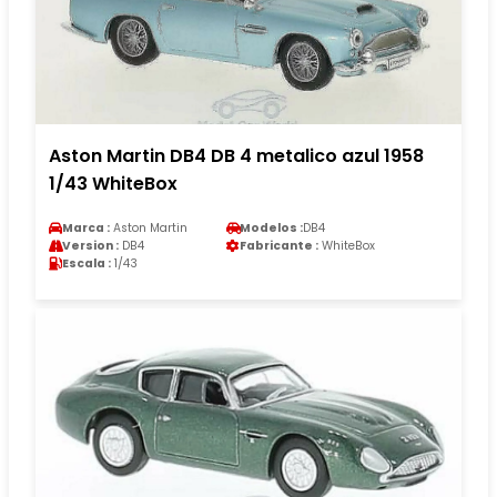
Aston Martin DB4 DB 4 metalico azul 1958
1/43 WhiteBox
Marca :
Aston Martin
Modelos :
DB4
Version :
DB4
Fabricante :
WhiteBox
Escala :
1/43