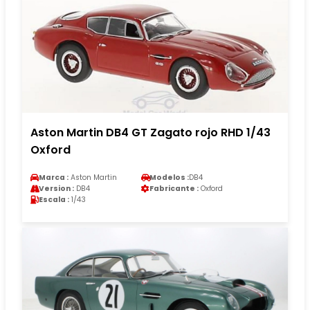
Aston Martin DB4 GT Zagato rojo RHD 1/43
Oxford
Marca :
Aston Martin
Modelos :
DB4
Version :
DB4
Fabricante :
Oxford
Escala :
1/43