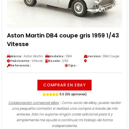
Aston Martin DB4 coupe gris 1959 1/43
Vitesse
Marca :
Aston Martin
Modelos :
DB4
Version :
DB4 Coupe
Fabricante :
Vitesse
Escala :
1/43
Referencia :
Tipo :
COMPRAR EN EBAY
5.0 (65 opiniones)
Colaboración comercial eBay
: Como socio de eBay, puedo recibir
una pequeña comisión si realizas una compra a través de mis
enlaces. Esto no supone ningún coste adicional para ti y
simplemente me ayuda a continuar mi trabajo de forma
independiente.