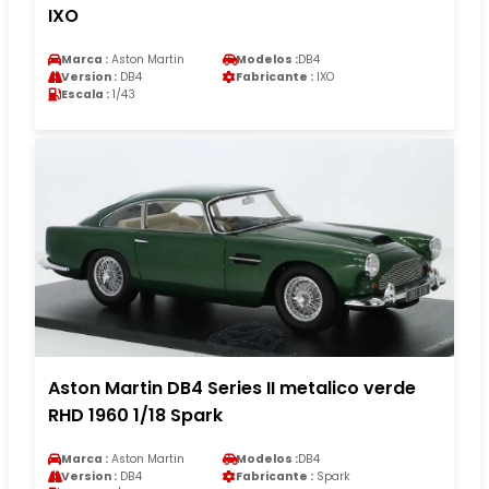
IXO
Marca :
Aston Martin
Modelos :
DB4
Version :
DB4
Fabricante :
IXO
Escala :
1/43
Aston Martin DB4 Series II metalico verde
RHD 1960 1/18 Spark
Marca :
Aston Martin
Modelos :
DB4
Version :
DB4
Fabricante :
Spark