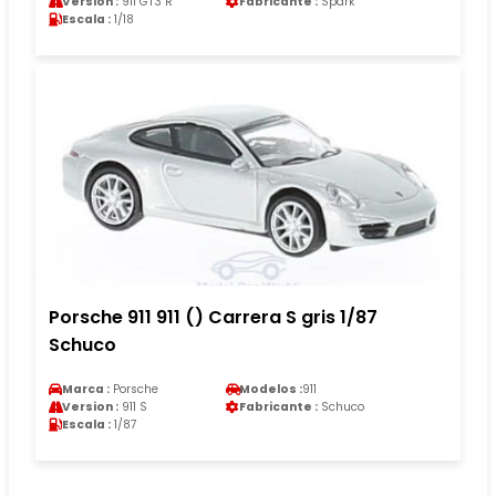
Version :
911 GT3 R
Fabricante :
Spark
Escala :
1/18
Porsche 911 911 () Carrera S gris 1/87
Schuco
Marca :
Porsche
Modelos :
911
Version :
911 S
Fabricante :
Schuco
Escala :
1/87