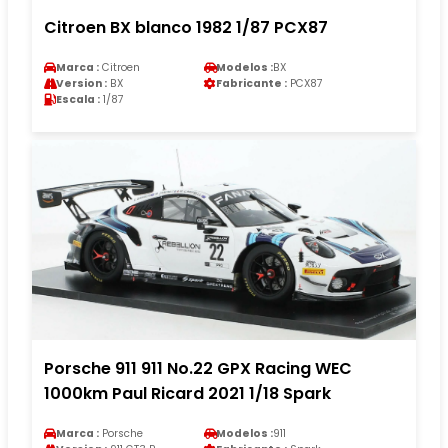
Citroen BX blanco 1982 1/87 PCX87
Marca :
Citroen
Modelos :
BX
Version :
BX
Fabricante :
PCX87
Escala :
1/87
Porsche 911 911 No.22 GPX Racing WEC
1000km Paul Ricard 2021 1/18 Spark
Marca :
Porsche
Modelos :
911