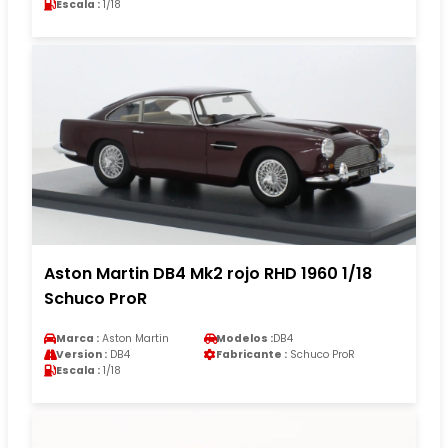
Escala :
1/18
Aston Martin DB4 Mk2 rojo RHD 1960 1/18
Schuco ProR
Marca :
Aston Martin
Modelos :
DB4
Version :
DB4
Fabricante :
Schuco ProR
Escala :
1/18