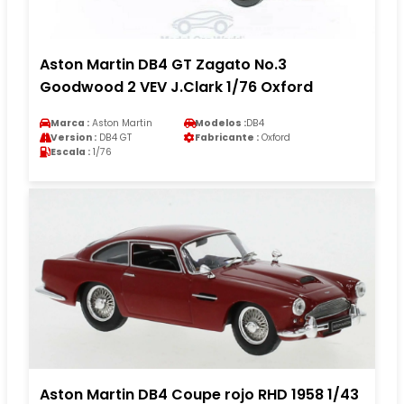
Aston Martin DB4 GT Zagato No.3
Goodwood 2 VEV J.Clark 1/76 Oxford
Marca :
Aston Martin
Modelos :
DB4
Version :
DB4 GT
Fabricante :
Oxford
Escala :
1/76
Aston Martin DB4 Coupe rojo RHD 1958 1/43