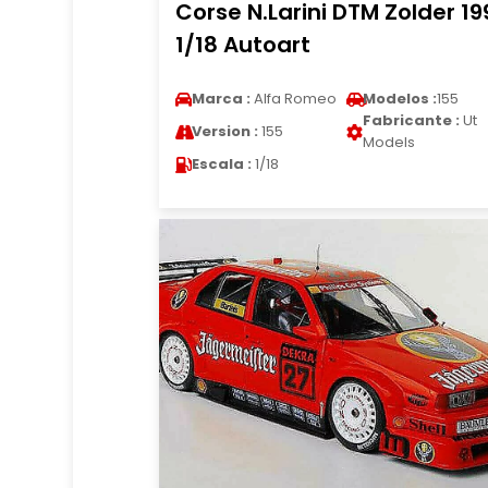
Corse N.Larini DTM Zolder 19
1/18 Autoart
Marca :
Alfa Romeo
Modelos :
155
Fabricante :
Ut
Version :
155
Models
Escala :
1/18