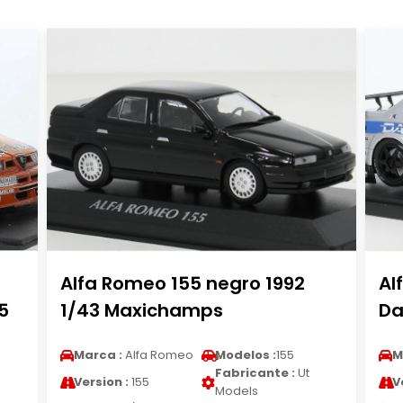
Alfa Romeo 155 negro 1992
Al
5
1/43 Maxichamps
Da
Marca :
Alfa Romeo
Modelos :
155
M
Fabricante :
Ut
Version :
155
V
Models