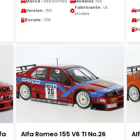
Marca :
Alfa Romeo
Modelos :
155
Fabricante :
Ut
Version :
155
M
Models
Escala :
1/18
V
E
fa
Alfa Romeo 155 V6 TI No.26
Al