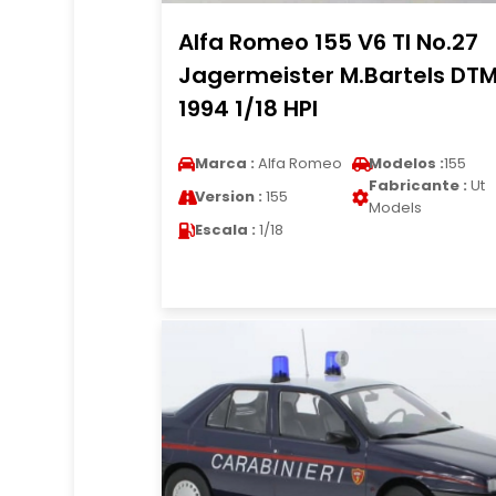
Alfa Romeo 155 V6 TI No.27
Jagermeister M.Bartels DT
1994 1/18 HPI
Marca :
Alfa Romeo
Modelos :
155
Fabricante :
Ut
Version :
155
Models
Escala :
1/18