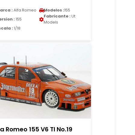
arca :
Alfa Romeo
Modelos :
155
Fabricante :
Ut
ersion :
155
Models
scala :
1/18
fa Romeo 155 V6 TI No.19