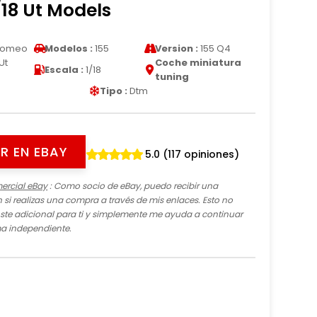
/18 Ut Models
Romeo
Modelos :
155
Version :
155 Q4
Ut
Coche miniatura
Escala :
1/18
tuning
Tipo :
Dtm
R EN EBAY
5.0 (117 opiniones)
ercial eBay
: Como socio de eBay, puedo recibir una
si realizas una compra a través de mis enlaces. Esto no
te adicional para ti y simplemente me ayuda a continuar
ma independiente.