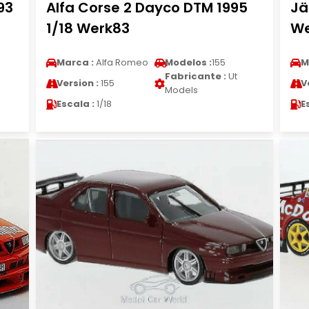
93
Alfa Corse 2 Dayco DTM 1995
Jä
1/18 Werk83
We
Marca :
Alfa Romeo
Modelos :
155
M
Fabricante :
Ut
Version :
155
V
Models
Escala :
1/18
E