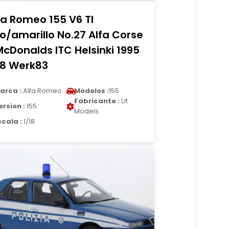
fa Romeo 155 V6 TI
jo/amarillo No.27 Alfa Corse
McDonalds ITC Helsinki 1995
18 Werk83
arca :
Alfa Romeo
Modelos :
155
Fabricante :
Ut
ersion :
155
Models
scala :
1/18