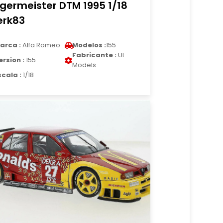
germeister DTM 1995 1/18
rk83
arca :
Alfa Romeo
Modelos :
155
Fabricante :
Ut
ersion :
155
Models
scala :
1/18