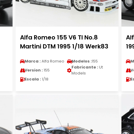
Alfa Romeo 155 V6 TI No.8
Al
Martini DTM 1995 1/18 Werk83
19
Marca :
Alfa Romeo
Modelos :
155
M
Fabricante :
Ut
Version :
155
V
Models
Escala :
1/18
E