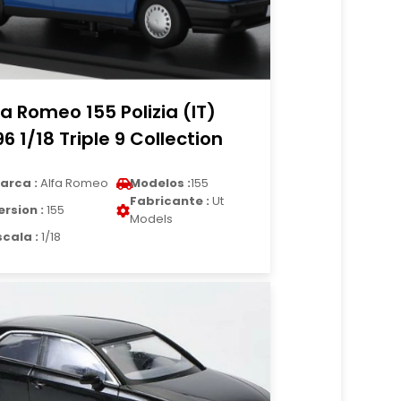
fa Romeo 155 Polizia (IT)
96 1/18 Triple 9 Collection
arca :
Alfa Romeo
Modelos :
155
Fabricante :
Ut
ersion :
155
Models
scala :
1/18