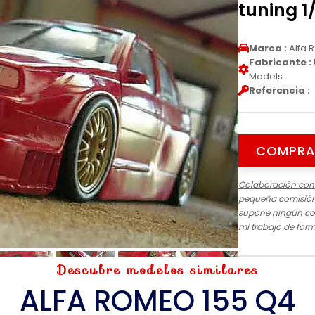
tuning 1
Marca :
Alfa 
Fabricante :
Models
Referencia :
COMPRA
Colaboración com
pequeña comisión 
supone ningún cos
mi trabajo de for
Descubre modelos similares
ALFA ROMEO 155 Q4