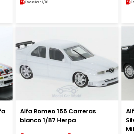
Escala :
1/18
E
fa
Alfa Romeo 155 Carreras
Al
i
blanco 1/87 Herpa
Si
Mi