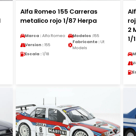
Alfa Romeo 155 Carreras
Al
M
metalico rojo 1/87 Herpa
ro
2 
Marca :
Alfa Romeo
Modelos :
155
1/
Fabricante :
Ut
Version :
155
Models
Escala :
1/18
M
V
E