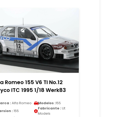
fa Romeo 155 V6 TI No.12
yco ITC 1995 1/18 Werk83
arca :
Alfa Romeo
Modelos :
155
Fabricante :
Ut
ersion :
155
Models