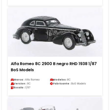
Alfa Romeo 8C 2900 B negro RHD 1938 1/87
BoS Models
Marca :
Alfa Romeo
Modelos :
8C
Version :
8C
Fabricante :
BoS Models
Escala :
1/87