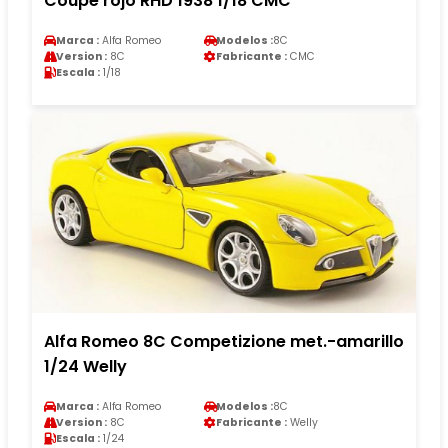
Coupe rojo RHD 1938 1/18 CMC
Marca :
Alfa Romeo
Modelos :
8C
Version :
8C
Fabricante :
CMC
Escala :
1/18
Alfa Romeo 8C Competizione met.-amarillo
1/24 Welly
Marca :
Alfa Romeo
Modelos :
8C
Version :
8C
Fabricante :
Welly
Escala :
1/24