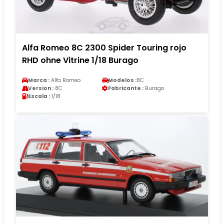
Alfa Romeo 8C 2300 Spider Touring rojo
RHD ohne Vitrine 1/18 Burago
Marca :
Alfa Romeo
Modelos :
8C
Version :
8C
Fabricante :
Burago
Escala :
1/18