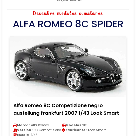
Descubre modelos similares
ALFA ROMEO 8C SPIDER
Alfa Romeo 8C Competizione negro
austellung frankfurt 2007 1/43 Look Smart
Marca :
Alfa Romeo
Modelos :
8C
Version :
8C Competizione
Fabricante :
Look Smart
Escala :
1/43